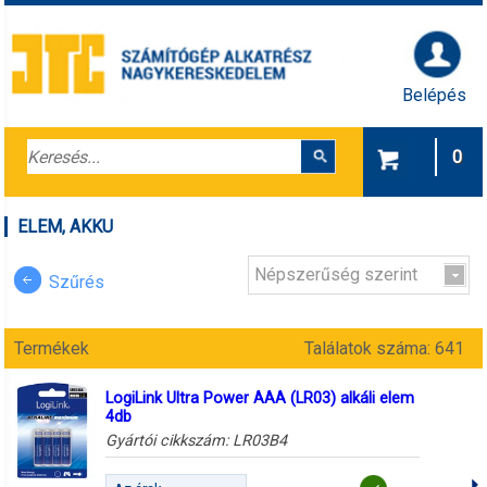
Belépés
0
ELEM, AKKU
Népszerűség szerint
Szűrés
Termékek
Találatok száma: 641
LogiLink Ultra Power AAA (LR03) alkáli elem
4db
Gyártói cikkszám:
LR03B4