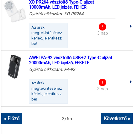
XO PR264 vésztöltő Type-C aljzat
10000mAh, LED jelzés, FEHÉR
Gyártói cikkszám:
XO-PR264
Az árak
megtekintéséhez
3 nap
kérlek, jelentkezz
be!
AWEI PA-92 vésztöltő USB+2 Type-C aljzat
20000mAh, LED kijelző, FEKETE
Gyártói cikkszám:
PA-92
Az árak
megtekintéséhez
3 nap
kérlek, jelentkezz
be!
« Előző
2
/
65
Következő »