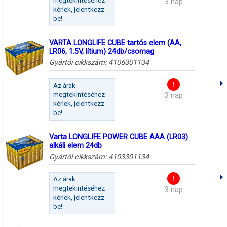
megtekintéséhez
3 nap
kérlek, jelentkezz
be!
VARTA LONGLIFE CUBE tartós elem (AA,
LR06, 1.5V, lítium) 24db/csomag
Gyártói cikkszám:
4106301134
Az árak
megtekintéséhez
3 nap
kérlek, jelentkezz
be!
Varta LONGLIFE POWER CUBE AAA (LR03)
alkáli elem 24db
Gyártói cikkszám:
4103301134
Az árak
megtekintéséhez
3 nap
kérlek, jelentkezz
be!