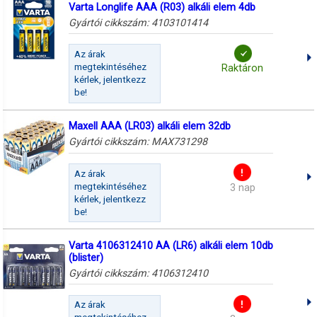
Varta Longlife AAA (R03) alkáli elem 4db
Gyártói cikkszám:
4103101414
Az árak
megtekintéséhez
Raktáron
kérlek, jelentkezz
be!
Maxell AAA (LR03) alkáli elem 32db
Gyártói cikkszám:
MAX731298
Az árak
megtekintéséhez
3 nap
kérlek, jelentkezz
be!
Varta 4106312410 AA (LR6) alkáli elem 10db
(blister)
Gyártói cikkszám:
4106312410
Az árak