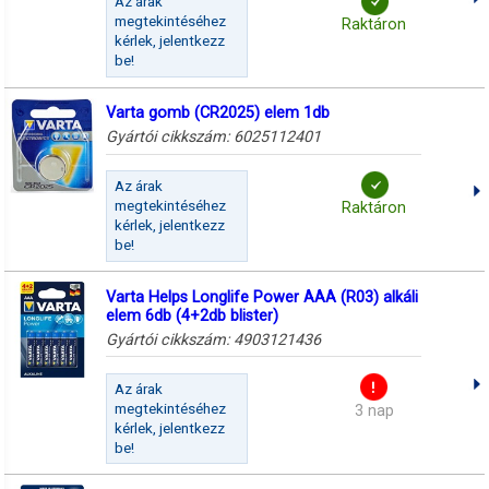
Az árak
megtekintéséhez
Raktáron
kérlek, jelentkezz
be!
Varta gomb (CR2025) elem 1db
Gyártói cikkszám:
6025112401
Az árak
megtekintéséhez
Raktáron
kérlek, jelentkezz
be!
Varta Helps Longlife Power AAA (R03) alkáli
elem 6db (4+2db blister)
Gyártói cikkszám:
4903121436
Az árak
megtekintéséhez
3 nap
kérlek, jelentkezz
be!