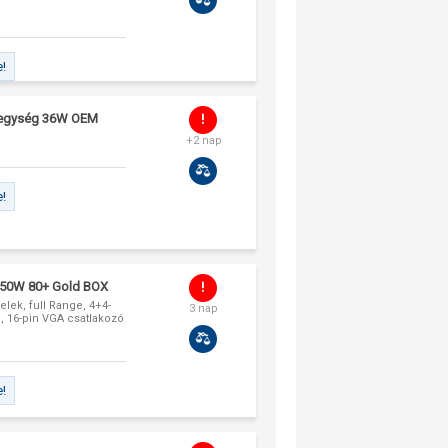
e!
ápegység 36W OEM
+2 nap
e!
850W 80+ Gold BOX
lek, full Range, 4+4-
3 nap
b, 16-pin VGA csatlakozó
e!