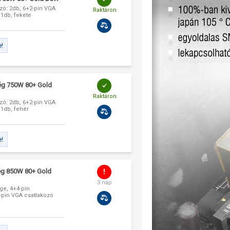
ozó: 2db, 6+2-pin VGA
Raktáron
 1db, fekete
e!
ég 750W 80+ Gold
Raktáron
ozó: 2db, 6+2-pin VGA
 1db, fehér
e!
g 850W 80+ Gold
3 nap
ge, 4+4-pin
6-pin VGA csatlakozó