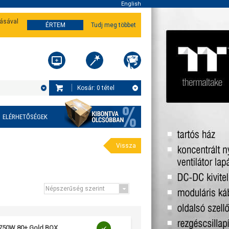
English
tásával
ÉRTEM
Tudj meg többet
Kosár:
0
tétel
ELÉRHETŐSÉGEK
Vissza
 750W 80+ Gold BOX