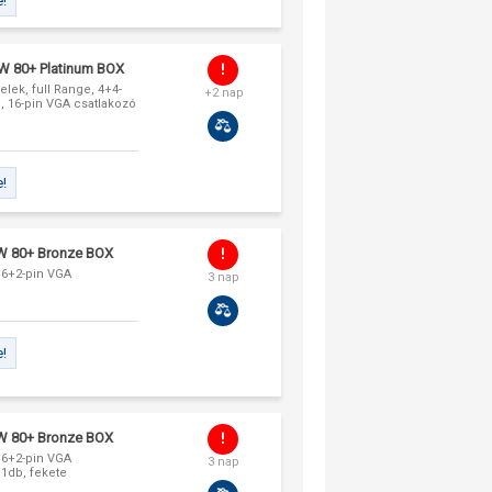
e!
W 80+ Platinum BOX
lek, full Range, 4+4-
+2 nap
b, 16-pin VGA csatlakozó
e!
W 80+ Bronze BOX
, 6+2-pin VGA
3 nap
e!
W 80+ Bronze BOX
, 6+2-pin VGA
3 nap
 1db, fekete