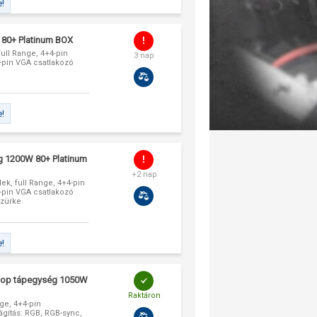
e!
 80+ Platinum BOX
ull Range, 4+4-pin
3 nap
6-pin VGA csatlakozó
e!
g 1200W 80+ Platinum
+2 nap
ek, full Range, 4+4-pin
6-pin VGA csatlakozó
szürke
e!
top tápegység 1050W
Raktáron
ge, 4+4-pin
lágítás: RGB, RGB-sync,