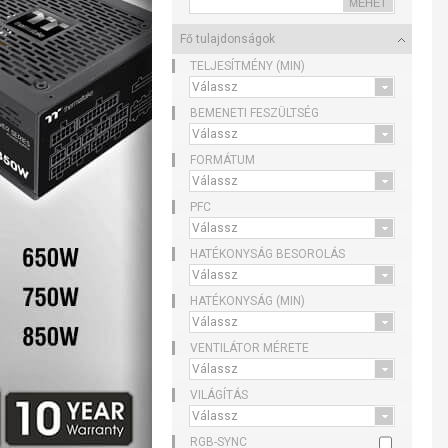
Fő tulajdonságok
TELJESÍTMÉNY (MIN)
BEMENETI FESZÜLTSÉG
FORMÁTUM
PFC
HATÉKONYSÁG BESOROLÁS
HATÉKONYSÁG (MIN)
VENTILÁTOR MÉRETE
VILÁGÍTÁS
RGB-SYNC