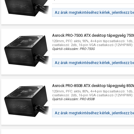
Az árak megtekintéséhez kérlek, jelentkezz b
Asrock PRO-750G ATX desktop tápegység 750
120mm, PFC: aktív, 90%, 4+4-pin tápcsatlakozó: 1db
csatlakozó: 2db, 16-pin VGA csatlakozó (12VHPWR):
Gyártói cikkszám:
PRO-750G
Az árak megtekintéséhez kérlek, jelentkezz b
Asrock PRO-850B ATX desktop tápegység 850
120mm, PFC: aktív, 80%, 4+4-pin tápcsatlakozó: 1db
csatlakozó: 2db, 16-pin VGA csatlakozó (12VHPWR):
Gyártói cikkszám:
PRO-850B
Az árak megtekintéséhez kérlek, jelentkezz b