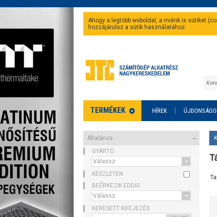
Ahogy a legtöbb weboldal, a miénk is sütiket (
hozzájárulsz a sütik használatához.
TERMÉKEK
HÍREK
ÚJDONSÁGO
Általános
GYÁRTÓ
T
KÉSZLETEN
Ta
BEÉRKEZIK EDDIG
KERESETT KIFEJEZÉS