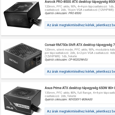
Asrock PRO-850G ATX desktop tápegység 850
120mm, PFC: aktív, 90%, 4+4-pin tápcsatlakozó: 1db
csatlakozó: 2db, 16-pin VGA csatlakozó (12VHPWR):
Gyártói cikkszám:
PRO-850G
Az árak megtekintéséhez kérlek, jelentkezz b
Corsair RM750x Shift ATX desktop tápegység 
120mm, silent mode, PFC: aktív, 90%, moduláris kábe
pin tápcsatlakozó: 2db, 6+2-pin VGA csatlakozó: 4d
(12VHPWR): 1db, fekete
Gyártói cikkszám:
CP-9020298-EU
Az árak megtekintéséhez kérlek, jelentkezz b
Asus Prime ATX desktop tápegység 650W 80+
135mm, PFC: aktív, 80%, full Range, 4+4-pin tápcsat
csatlakozó: 2db, fekete
Gyártói cikkszám:
90YE00Y1-B0NA00
Az árak megtekintéséhez kérlek, jelentkezz b