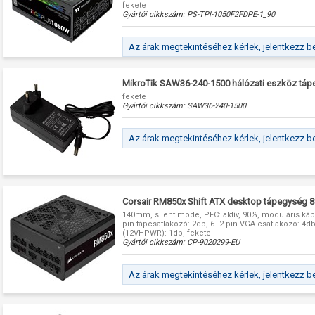
fekete
Gyártói cikkszám:
PS-TPI-1050F2FDPE-1_90
Az árak megtekintéséhez kérlek, jelentkezz b
MikroTik SAW36-240-1500 hálózati eszköz t
fekete
Gyártói cikkszám:
SAW36-240-1500
Az árak megtekintéséhez kérlek, jelentkezz b
Corsair RM850x Shift ATX desktop tápegység 
140mm, silent mode, PFC: aktív, 90%, moduláris kábe
pin tápcsatlakozó: 2db, 6+2-pin VGA csatlakozó: 4d
(12VHPWR): 1db, fekete
Gyártói cikkszám:
CP-9020299-EU
Az árak megtekintéséhez kérlek, jelentkezz b