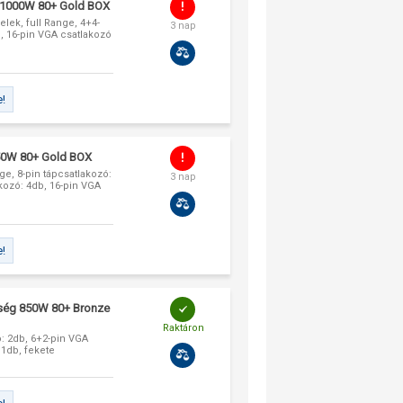
g 1000W 80+ Gold BOX
lek, full Range, 4+4-
3 nap
b, 16-pin VGA csatlakozó
e!
50W 80+ Gold BOX
ge, 8-pin tápcsatlakozó:
3 nap
kozó: 4db, 16-pin VGA
e!
ység 850W 80+ Bronze
Raktáron
ó: 2db, 6+2-pin VGA
 1db, fekete