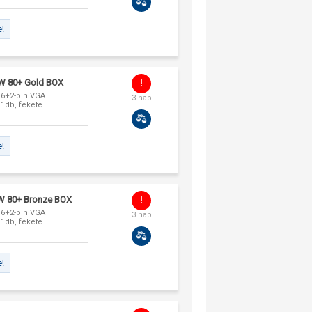
e!
W 80+ Gold BOX
, 6+2-pin VGA
3 nap
 1db, fekete
e!
W 80+ Bronze BOX
, 6+2-pin VGA
3 nap
 1db, fekete
e!