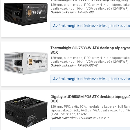
120mm, silent mode, PFC: aktív, 4+4-pin tápcsatlak
csatlakozó: 4db, 16-pin VGA csatlakozó (12VHPWR):
Gyártói cikkszám:
TR-SG750S
Az árak megtekintéséhez kérlek, jelentkezz b
Thermalright SG-750S-W ATX desktop tápegys
BOX
120mm, silent mode, PFC: aktív, 4+4-pin tápcsatlak
csatlakozó: 4db, 16-pin VGA csatlakozó (12VHPWR):
Gyártói cikkszám:
TR-SG750S-W
Az árak megtekintéséhez kérlek, jelentkezz b
Gigabyte UD850GM PG5 ATX desktop tápegysé
BOX
120mm, PFC: aktív, 90%, moduláris kábelek, full Ran
tápcsatlakozó: 2db, 6+2-pin VGA csatlakozó: 4db, 1
(12VHPWR): 1db, fekete
Gyártói cikkszám:
GP-UD850GM PG5 2.0