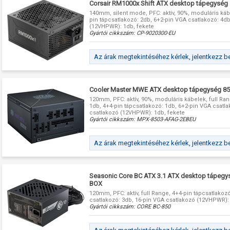
Corsair RM1000x Shift ATX desktop tápegysé
140mm, silent mode, PFC: aktív, 90%, moduláris kábe
pin tápcsatlakozó: 2db, 6+2-pin VGA csatlakozó: 4d
(12VHPWR): 1db, fekete
Gyártói cikkszám:
CP-9020300-EU
Az árak megtekintéséhez kérlek, jelentkezz b
Cooler Master MWE ATX desktop tápegység 8
120mm, PFC: aktív, 90%, moduláris kábelek, full Ran
1db, 4+4-pin tápcsatlakozó: 1db, 6+2-pin VGA csatla
csatlakozó (12VHPWR): 1db, fekete
Gyártói cikkszám:
MPX-8503-AFAG-2EBEU
Az árak megtekintéséhez kérlek, jelentkezz b
Seasonic Core BC ATX 3.1 ATX desktop tápeg
BOX
120mm, PFC: aktív, full Range, 4+4-pin tápcsatlakoz
csatlakozó: 3db, 16-pin VGA csatlakozó (12VHPWR):
Gyártói cikkszám:
CORE BC-850