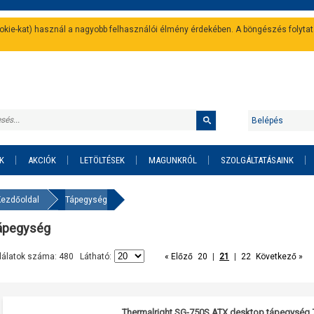
cookie-kat) használ a nagyobb felhasználói élmény érdekében. A böngészés folyta
Belépés
K
AKCIÓK
LETÖLTÉSEK
MAGUNKRÓL
SZOLGÁLTATÁSAINK
Kezdőoldal
Tápegység
ápegység
lálatok száma: 480 Látható:
« Előző
20
|
21
|
22
Következő »
Thermalright SG-750S ATX desktop tápegység