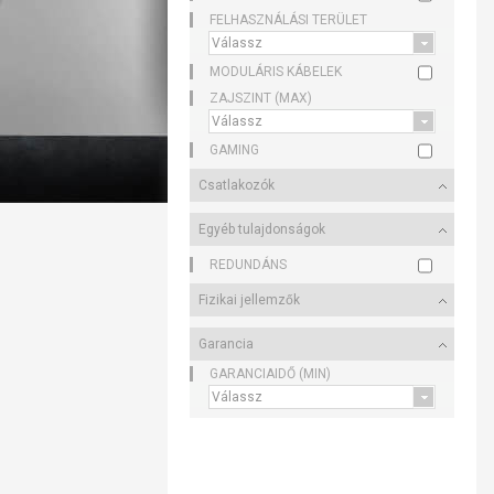
FELHASZNÁLÁSI TERÜLET
MODULÁRIS KÁBELEK
ZAJSZINT (MAX)
GAMING
Csatlakozók
Egyéb tulajdonságok
REDUNDÁNS
Fizikai jellemzők
Garancia
GARANCIAIDŐ (MIN)