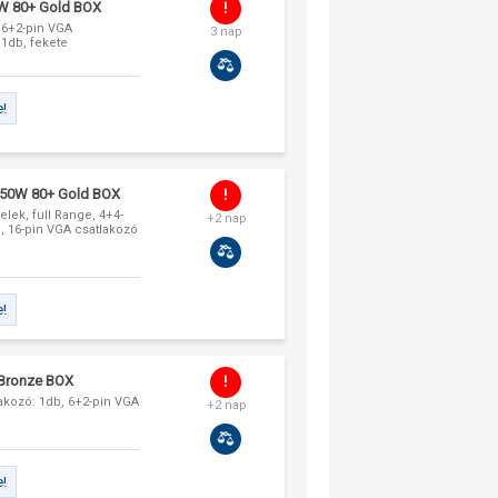
W 80+ Gold BOX
, 6+2-pin VGA
3 nap
 1db, fekete
e!
750W 80+ Gold BOX
lek, full Range, 4+4-
+2 nap
b, 16-pin VGA csatlakozó
e!
 Bronze BOX
lakozó: 1db, 6+2-pin VGA
+2 nap
e!