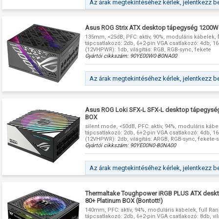
Az árak megtekintéséhez kérlek, jelentkezz b
Asus ROG Strix ATX desktop tápegység 1200W
135mm, <25dB, PFC: aktív, 90%, moduláris kábelek, f
tápcsatlakozó: 2db, 6+2-pin VGA csatlakozó: 4db, 1
(12VHPWR): 1db, világítás: RGB, RGB-sync, fekete
Gyártói cikkszám:
90YE00W0-B0NA00
Az árak megtekintéséhez kérlek, jelentkezz b
Asus ROG Loki SFX-L SFX-L desktop tápegysé
BOX
silent mode, <50dB, PFC: aktív, 94%, moduláris kábel
tápcsatlakozó: 2db, 6+2-pin VGA csatlakozó: 4db, 1
(12VHPWR): 2db, világítás: ARGB, RGB-sync, fekete-
Gyártói cikkszám:
90YE00N0-B0NA00
Az árak megtekintéséhez kérlek, jelentkezz b
Thermaltake Toughpower iRGB PLUS ATX desk
80+ Platinum BOX (Bontott!)
140mm, PFC: aktív, 94%, moduláris kábelek, full Ran
tápcsatlakozó: 2db, 6+2-pin VGA csatlakozó: 8db, vi