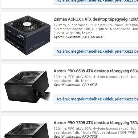
Az árak megtekintéséhez kérlek, jelentkezz b
Zalman ACRUX II ATX desktop tápegység 1200
120mm, silent mode, PFC: aktív, 92%, moduláris kábe
pin tápcsatlakozó: 2db, 6+2-pin VGA csatlakozó: 4d
(12VHPWR): 1db, fekete
Gyártói cikkszám:
ZM1200-ARX2
Az árak megtekintéséhez kérlek, jelentkezz b
Asrock PRO-650B ATX desktop tápegység 650
120mm, PFC: aktív, 80%, 4+4-pin tápcsatlakozó: 1db
csatlakozó: 1db, fekete
Gyártói cikkszám:
PRO-650B
Az árak megtekintéséhez kérlek, jelentkezz b
Asrock PRO-750B ATX desktop tápegység 750
120mm, PFC: aktív, 80%, 4+4-pin tápcsatlakozó: 1db
csatlakozó: 1db, 16-pin VGA csatlakozó (12VHPWR):
Gyártói cikkszám:
PRO-750B