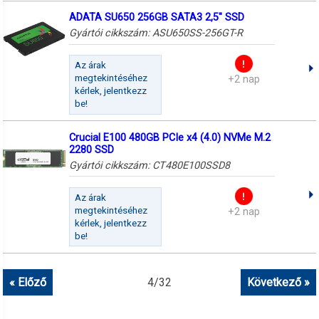
ADATA SU650 256GB SATA3 2,5" SSD
Gyártói cikkszám:
ASU650SS-256GT-R
Az árak
megtekintéséhez
+2 nap
kérlek, jelentkezz
be!
Crucial E100 480GB PCIe x4 (4.0) NVMe M.2
2280 SSD
Gyártói cikkszám:
CT480E100SSD8
Az árak
megtekintéséhez
+2 nap
kérlek, jelentkezz
be!
« Előző
4
/
32
Következő »