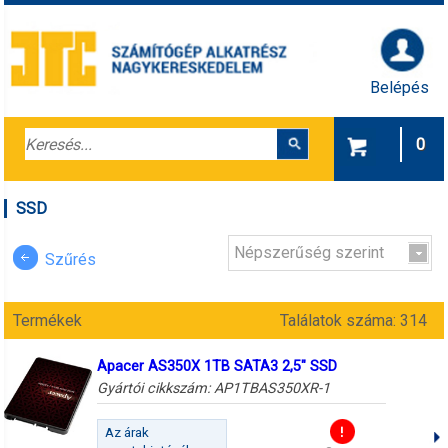
Belépés
0
SSD
Népszerűség szerint
Szűrés
Termékek
Találatok száma: 314
Apacer AS350X 1TB SATA3 2,5" SSD
Gyártói cikkszám:
AP1TBAS350XR-1
Az árak