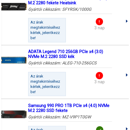
M.2 2280 fekete Heatsink
Gyártói cikkszám:
SFYRSK/1000G
Az árak
megtekintéséhez
3 nap
kérlek, jelentkezz
be!
ADATA Legend 710 256GB PCIe x4 (3.0)
NVMe M.2 2280 SSD kék
Gyártói cikkszám:
ALEG-710-256GCS
Az árak
megtekintéséhez
3 nap
kérlek, jelentkezz
be!
Samsung 990 PRO 1TB PCIe x4 (4.0) NVMe
M.2 2280 SSD fekete
Gyártói cikkszám:
MZ-V9P1T0GW
Az árak