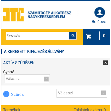
Belépés
0
A KERESETT KIFEJEZÉS:
ÁLLVÁNY
AKTÍV SZŰRÉSEK
Gyártó
Válassz
Válassz!
Szűrés
Termékek
Találatok száma: 0