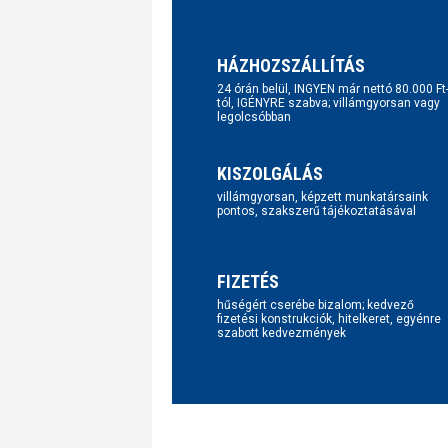
HÁZHOZSZÁLLÍTÁS
24 órán belül, INGYEN már nettó 80.000 Ft
tól, IGÉNYRE szabva; villámgyorsan vagy
legolcsóbban
KISZOLGÁLÁS
villámgyorsan, képzett munkatársaink
pontos, szakszerű tájékoztatásával
FIZETÉS
hűségért cserébe bizalom; kedvező
fizetési konstrukciók, hitelkeret, egyénre
szabott kedvezmények