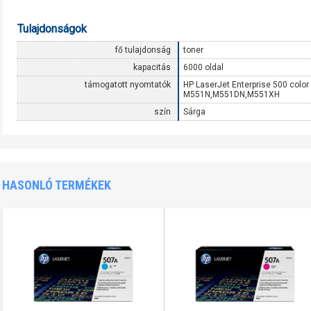
Tulajdonságok
fő tulajdonság
toner
kapacitás
6000 oldal
támogatott nyomtatók
HP LaserJet Enterprise 500 color
M551N,M551DN,M551XH
szín
Sárga
HASONLÓ TERMÉKEK