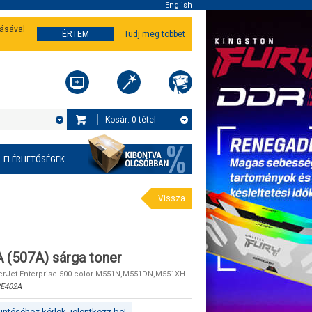
English
tásával
ÉRTEM
Tudj meg többet
Kosár:
0
tétel
ELÉRHETŐSÉGEK
Vissza
(507A) sárga toner
serJet Enterprise 500 color M551N,M551DN,M551XH
E402A
ntéséhez kérlek, jelentkezz be!