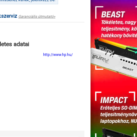
kszerviz
Garanciális útmutató»
letes adatai
http://www.hp.hu/