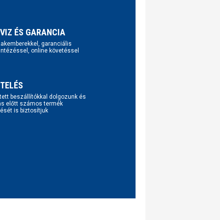
VIZ ÉS GARANCIA
szakemberekkel, garanciális
intézéssel, online követéssel
TELÉS
tett beszállítókkal dolgozunk és
ás előtt számos termék
ését is biztosítjuk