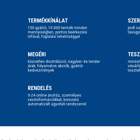
TERMÉKKÍNÁLAT
SZER
-
150 gyártó, 10.000 termék minden
profi 
mennyiségben, pontos beérkezési
távügy
infóval, foglalási lehetőséggel
MEGÉRI
TESZ
közvetlen disztribúció, nagyker- és tender
minősí
árak, folyamatos akciók, gyártói
vásárl
kedvezmények
tesztel
RENDELÉS
0-24 online áruház, személyes
vevőinformációkkal, korszerű
automatizált ügyviteli rendszerrel