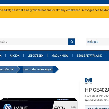
cookie-kat) használ a nagyobb felhasználói élmény érdekében. A böngészés folyta
Belépés
K
AKCIÓK
LETÖLTÉSEK
MAGUNKRÓL
SZOLGÁLTATÁSAINK
Kezdőoldal
Nyomtató kellékanyag
HP CE402A 
6000 oldal, HP La
Gyártói cikkszám:
C
Az árak megteki