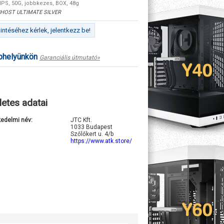
IPS, 50G, jobbkezes, BOX, 48g
HOST ULTIMATE SILVER
ntéséhez kérlek, jelentkezz be!
ephelyünkön
Garanciális útmutató»
letes adatai
kedelmi név:
JTC Kft.
1033 Budapest
Szőlőkert u. 4/b
https://www.atk.store/