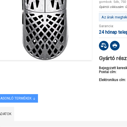
gombok: 5db, 750 
Gyártói cikkszám:
G
Az árak megteki
Garancia:
24 hónap tel
Gyártó rész
Bejegyzett keres
Postai cím:
Elektronikus cím:
ASONLÓ TERMÉKEK
ADATOK