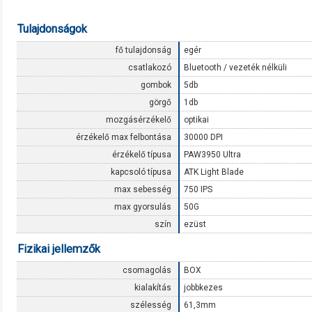
Tulajdonságok
fő tulajdonság
egér
csatlakozó
Bluetooth / vezeték nélküli
gombok
5db
görgő
1db
mozgásérzékelő
optikai
érzékelő max felbontása
30000 DPI
érzékelő típusa
PAW3950 Ultra
kapcsoló típusa
ATK Light Blade
max sebesség
750 IPS
max gyorsulás
50G
szín
ezüst
Fizikai jellemzők
csomagolás
BOX
kialakítás
jobbkezes
szélesség
61,3mm