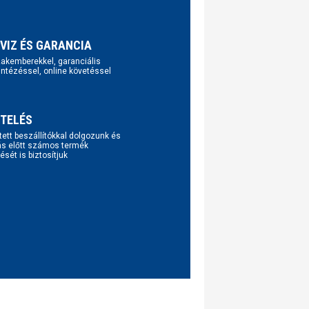
VIZ ÉS GARANCIA
szakemberekkel, garanciális
intézéssel, online követéssel
TELÉS
tett beszállítókkal dolgozunk és
ás előtt számos termék
ését is biztosítjuk