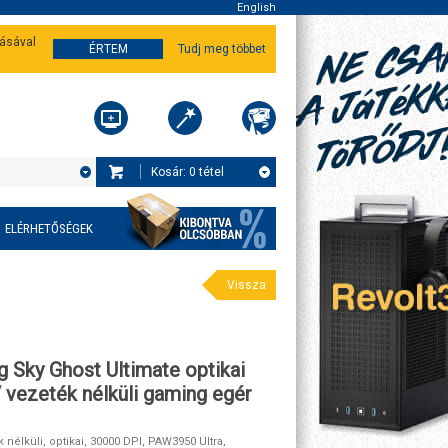
English
tásával
ÉRTEM
Tudj meg többet
Kosár:
0
tétel
ELÉRHETŐSÉGEK
Vissza
g Sky Ghost Ultimate optikai
 vezeték nélküli gaming egér
 nélküli, optikai, 30000 DPI, PAW3950 Ultra,