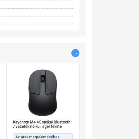
Keychron M4 4K optikai Bluetooth
Keychron M6 optikai USB /
/ vezeték nélküli egér fekete
Bluetooth / vezeték nélküli egé
fehér
Az árak megtekintéséhez
Az árak megtekintéséhez