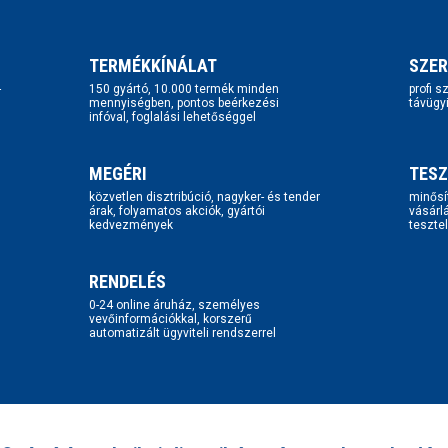
TERMÉKKÍNÁLAT
SZER
-
150 gyártó, 10.000 termék minden
profi 
mennyiségben, pontos beérkezési
távügy
infóval, foglalási lehetőséggel
MEGÉRI
TESZ
közvetlen disztribúció, nagyker- és tender
minősí
árak, folyamatos akciók, gyártói
vásárl
kedvezmények
tesztel
RENDELÉS
0-24 online áruház, személyes
vevőinformációkkal, korszerű
automatizált ügyviteli rendszerrel