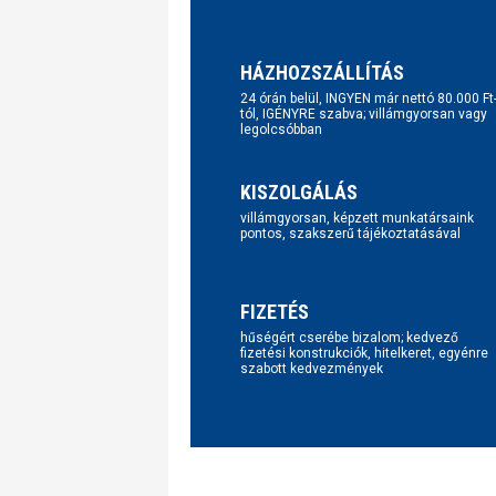
HÁZHOZSZÁLLÍTÁS
24 órán belül, INGYEN már nettó 80.000 Ft
tól, IGÉNYRE szabva; villámgyorsan vagy
legolcsóbban
KISZOLGÁLÁS
villámgyorsan, képzett munkatársaink
pontos, szakszerű tájékoztatásával
FIZETÉS
hűségért cserébe bizalom; kedvező
fizetési konstrukciók, hitelkeret, egyénre
szabott kedvezmények