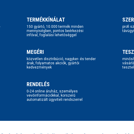
TERMÉKKÍNÁLAT
SZER
-
150 gyártó, 10.000 termék minden
profi 
mennyiségben, pontos beérkezési
távügy
infóval, foglalási lehetőséggel
MEGÉRI
TESZ
közvetlen disztribúció, nagyker- és tender
minősí
árak, folyamatos akciók, gyártói
vásárl
kedvezmények
tesztel
RENDELÉS
0-24 online áruház, személyes
vevőinformációkkal, korszerű
automatizált ügyviteli rendszerrel