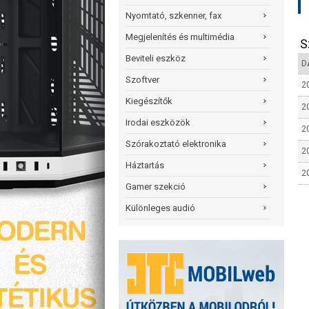
Nyomtató, szkenner, fax
Megjelenítés és multimédia
S
Beviteli eszköz
D
Szoftver
20
Kiegészítők
20
Irodai eszközök
20
Szórakoztató elektronika
20
Háztartás
20
Gamer szekció
Különleges audió