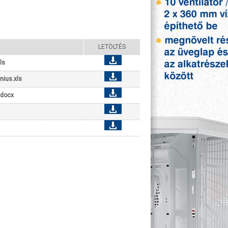
LETÖLTÉS
ls
nius.xls
.docx