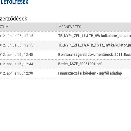
LETÖLTÉSEK
zerződések
ÁTUM
MEGNEVEZÉS
12. június 06., 12:15
TB_NYPL_ZPL_1%J-TB_HW kalkulator_junius.x
12. június 06., 12:15
TB_NYPL_ZPL_1%J-TB_Fix Ft_HW kalkulator_ju
12. április 16., 12:45
Bonitasvizsgalati dokumentumok_2011_flow
12. április 16., 12:44
Berlet_ASZF_20081001.pdf
12. április 16., 12:30
Finanszírozási kérelem - ügyfél adatlap