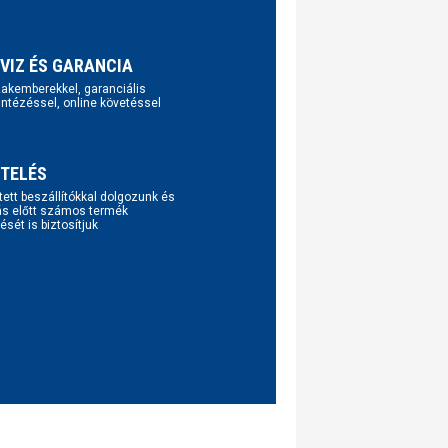
VIZ ÉS GARANCIA
szakemberekkel, garanciális
intézéssel, online követéssel
TELÉS
tett beszállítókkal dolgozunk és
ás előtt számos termék
ését is biztosítjuk