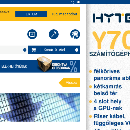
English
tásával
ÉRTEM
Tudj meg többet
Kosár:
0
tétel
ELÉRHETŐSÉGEK
Vissza