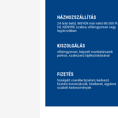
HÁZHOZSZÁLLÍTÁS
24 órán belül, INGYEN már nettó 80.000 Ft
tól, IGÉNYRE szabva; villámgyorsan vagy
legolcsóbban
KISZOLGÁLÁS
villámgyorsan, képzett munkatársaink
pontos, szakszerű tájékoztatásával
FIZETÉS
hűségért cserébe bizalom; kedvező
fizetési konstrukciók, hitelkeret, egyénre
szabott kedvezmények