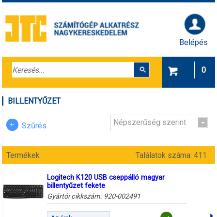
Belépés
0
BILLENTYŰZET
Népszerűség szerint
Szűrés
Termékek
Találatok száma: 411
Logitech K120 USB cseppálló magyar
billentyűzet fekete
Gyártói cikkszám:
920-002491