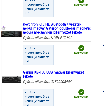
Az árak
megtekintéséhez
Raktáron
kérlek, jelentkezz
be!
Keychron K10 HE Bluetooth / vezeték
nélküli magyar Gateron double-rail magnetic
nebula mechanikus billentyűzet fekete
Gyártói cikkszám:
K10H-F1Z-HU
Az árak
megtekintéséhez
Raktáron
kérlek, jelentkezz
be!
Genius KB-100 USB magyar billentyűzet
fekete
Gyártói cikkszám:
31300005404
Az árak
megtekintéséhez
Raktáron
kérlek, jelentkezz
be!