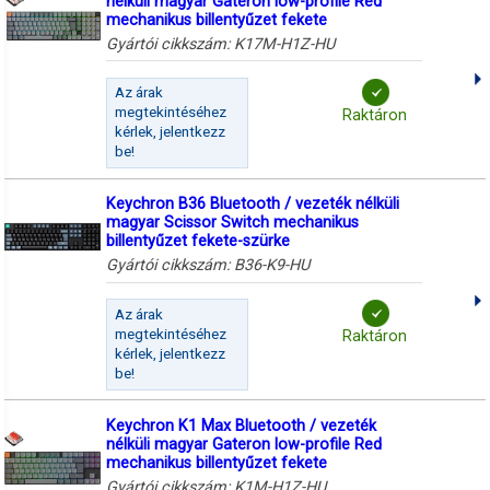
nélküli magyar Gateron low-profile Red
mechanikus billentyűzet fekete
Gyártói cikkszám:
K17M-H1Z-HU
Az árak
megtekintéséhez
Raktáron
kérlek, jelentkezz
be!
Keychron B36 Bluetooth / vezeték nélküli
magyar Scissor Switch mechanikus
billentyűzet fekete-szürke
Gyártói cikkszám:
B36-K9-HU
Az árak
megtekintéséhez
Raktáron
kérlek, jelentkezz
be!
Keychron K1 Max Bluetooth / vezeték
nélküli magyar Gateron low-profile Red
mechanikus billentyűzet fekete
Gyártói cikkszám:
K1M-H1Z-HU