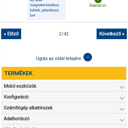
megtekintéséhez
Raktáron
kérlek, jelentkezz
be!
« Előző
2
/
42
Következő »
Ugrás az oldal tetejére
TERMÉKEK
Mobil eszközök
Konfiguráció
Számítógép alkatrészek
Adathordozó