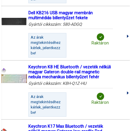
Dell KB216 USB magyar membrán
multimédiás billentyűzet fekete
Gyártói cikkszám:
580-ADGQ
Az árak
megtekintéséhez
Raktáron
kérlek, jelentkezz
be!
Keychron K8 HE Bluetooth / vezeték nélküli
magyar Gateron double-rail magnetic
nebula mechanikus billentyűzet fehér
Gyártói cikkszám:
K8H-Q1Z-HU
Az árak
megtekintéséhez
Raktáron
kérlek, jelentkezz
be!
Keychron K17 Max Bluetooth / vezeték