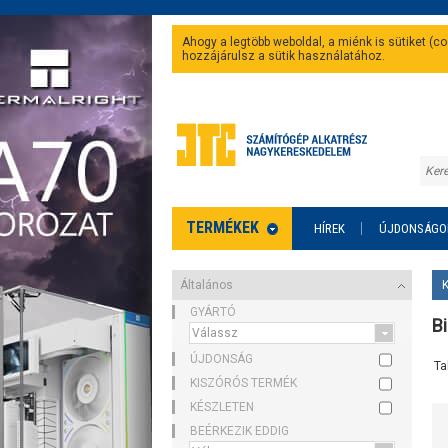
Ahogy a legtöbb weboldal, a miénk is sütiket (
hozzájárulsz a sütik használatához.
TERMÉKEK
HÍREK
ÚJDONSÁGO
Általános
GYÁRTÓ
Bi
ÚJDONSÁG
Ta
KISZÓRÓS TERMÉK
KÉSZLETEN
BEÉRKEZIK EDDIG