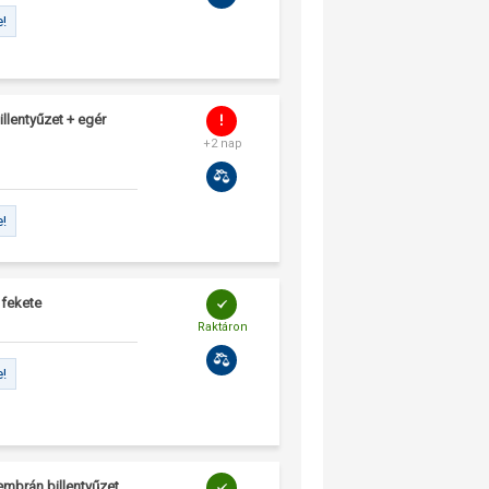
e!
llentyűzet + egér
+2 nap
e!
 fekete
Raktáron
e!
embrán billentyűzet