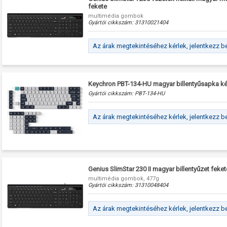
fekete
multimédia gombok
Gyártói cikkszám:
31310021404
Az árak megtekintéséhez kérlek, jelentkezz b
Keychron PBT-134-HU magyar billentyűsapka ké
Gyártói cikkszám:
PBT-134-HU
Az árak megtekintéséhez kérlek, jelentkezz b
Genius SlimStar 230 II magyar billentyűzet feket
multimédia gombok, 477g
Gyártói cikkszám:
31310048404
Az árak megtekintéséhez kérlek, jelentkezz b