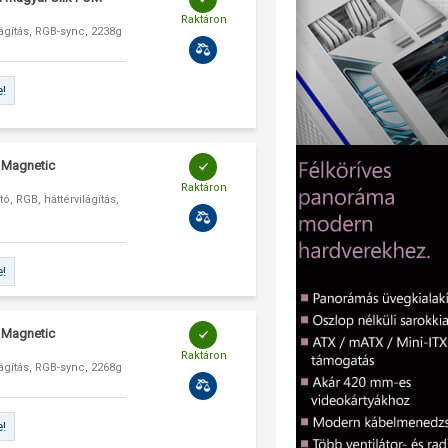
Raktáron
gítás, RGB-sync, 2238g
e!
 Magnetic
Raktáron
 RGB, háttérvilágítás,
e!
 Magnetic
Raktáron
gítás, RGB-sync, 2268g
e!