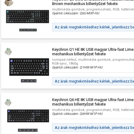
Brown mechanikus billentyűzet fekete
multimédia gombok, programozható, RGB, háttérvilá
Gyártói cikkszám:
Q6U-M3P-HU
Az árak megtekintéséhez kérlek, jelentkezz b
Keychron Q1 HE 8K USB magyar Ultra-fast Lime
mechanikus billentyűzet fekete
numpad nélkül, multimédia gombok, programozható,
RGB-sync, 1860g
Gyártói cikkszám:
Q1HW-M1P-HU
Az árak megtekintéséhez kérlek, jelentkezz b
Keychron Q6 HE 8K USB magyar Ultra-fast Lime
mechanikus billentyűzet fekete
multimédia gombok, programozható, RGB, háttérvilá
Gyártói cikkszám:
Q6HW-M1P-HU
Az árak megtekintéséhez kérlek, jelentkezz b