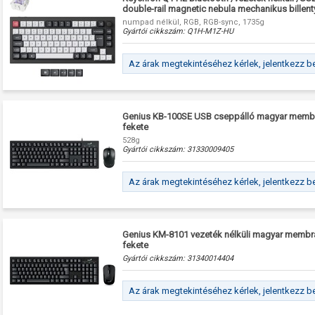
double-rail magnetic nebula mechanikus billent
numpad nélkül, RGB, RGB-sync, 1735g
Gyártói cikkszám:
Q1H-M1Z-HU
Az árak megtekintéséhez kérlek, jelentkezz b
Genius KB-100SE USB cseppálló magyar membrá
fekete
528g
Gyártói cikkszám:
31330009405
Az árak megtekintéséhez kérlek, jelentkezz b
Genius KM-8101 vezeték nélküli magyar membrán
fekete
Gyártói cikkszám:
31340014404
Az árak megtekintéséhez kérlek, jelentkezz b