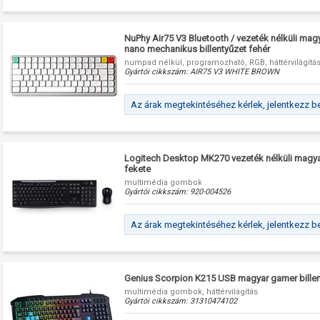
NuPhy Air75 V3 Bluetooth / vezeték nélküli ma
nano mechanikus billentyűzet fehér
numpad nélkül, programozható, RGB, háttérvilágítás
Gyártói cikkszám:
AIR75 V3 WHITE BROWN
Az árak megtekintéséhez kérlek, jelentkezz b
Logitech Desktop MK270 vezeték nélküli magyar
fekete
multimédia gombok
Gyártói cikkszám:
920-004526
Az árak megtekintéséhez kérlek, jelentkezz b
Genius Scorpion K215 USB magyar gamer billen
multimédia gombok, háttérvilágítás
Gyártói cikkszám:
31310474102