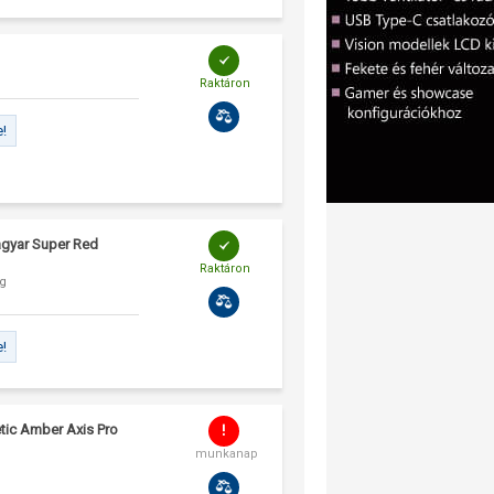
Raktáron
e!
agyar Super Red
Raktáron
8g
e!
ic Amber Axis Pro
munkanap