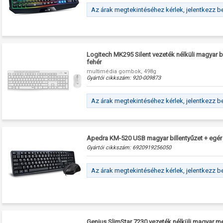
Az árak megtekintéséhez kérlek, jelentkezz b
Logitech MK295 Silent vezeték nélküli magyar bi
fehér
multimédia gombok, 498g
Gyártói cikkszám:
920-009873
Az árak megtekintéséhez kérlek, jelentkezz b
Apedra KM-520 USB magyar billentyűzet + egér
Gyártói cikkszám:
6920919256050
Az árak megtekintéséhez kérlek, jelentkezz b
Genius SlimStar 7230 vezeték nélküli magyar m