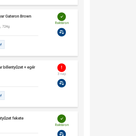
gyar Gateron Brown
Raktáron
, 724g
e!
 billentyűzet + egér
3 nap
e!
tyűzet fekete
Raktáron