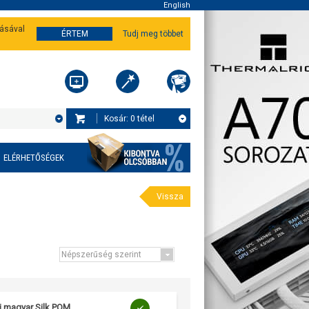
English
tásával
ÉRTEM
Tudj meg többet
Kosár:
0
tétel
ELÉRHETŐSÉGEK
Vissza
li magyar Silk POM