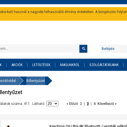
cookie-kat) használ a nagyobb felhasználói élmény érdekében. A böngészés folyta
Belépés
K
AKCIÓK
LETÖLTÉSEK
MAGUNKRÓL
SZOLGÁLTATÁSAINK
Kezdőoldal
Billentyűzet
llentyűzet
lálatok száma: 411 Látható:
« Előző
2
|
3
|
4
Következő »
Keychron Q6 Ultra 8K Bluetooth / vezeték nélkü