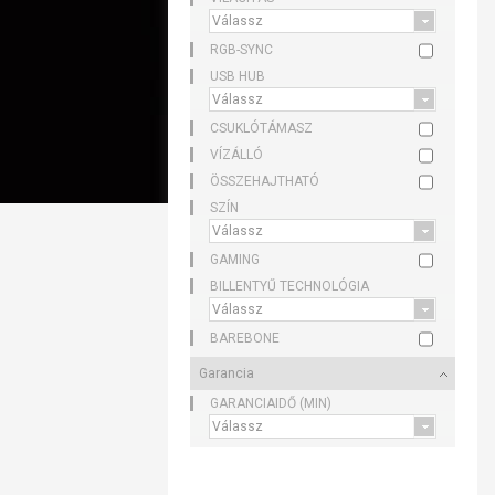
RGB-SYNC
USB HUB
CSUKLÓTÁMASZ
VÍZÁLLÓ
ÖSSZEHAJTHATÓ
SZÍN
GAMING
BILLENTYŰ TECHNOLÓGIA
BAREBONE
Garancia
GARANCIAIDŐ (MIN)