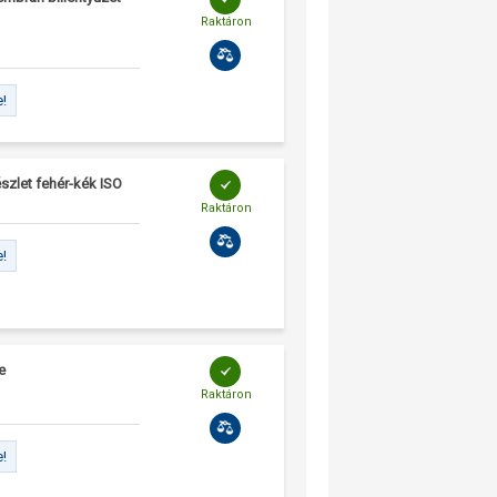
Raktáron
e!
szlet fehér-kék ISO
Raktáron
e!
e
Raktáron
e!