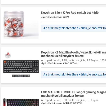
Keychron Silent K Pro Red switch set 45db
Gyártói cikkszám:
G221
Az árak megtekintéséhez kérlek, jelentkezz b
Keychron K8 Max Bluetooth / vezeték nélküli m
mechanikus billentyűzet fekete
numpad nélkül, RGB, háttérvilágítás, RGB-sync, 130
Gyártói cikkszám:
K8M-J1Z-HU
Az árak megtekintéséhez kérlek, jelentkezz b
FGG MAD 68 HE RGB USB angol gaming Magnet
mechanikus billentyűzet fekete
numpad nélkül, RGB, háttérvilágítás, RGB-sync
Gyártói cikkszám:
MAD 68 HE RGB