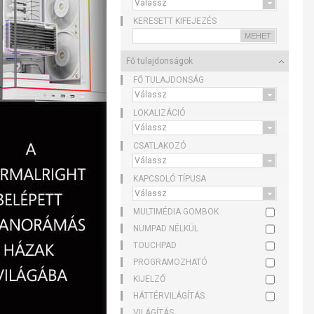
KERESETT KIFEJEZÉS
Fő tulajdonságok
FŐ TULAJDONSÁG
LOKALIZÁCIÓ
CSATLAKOZÓ
KAPCSOLÓ TÍPUSA
MULTIMÉDIA GOMBOK
NUMPAD NÉLKÜL
TOUCHPAD
PROGRAMOZHATÓ
KIJELZŐ
HÁTTÉRVILÁGÍTÁS
VILÁGÍTÁS