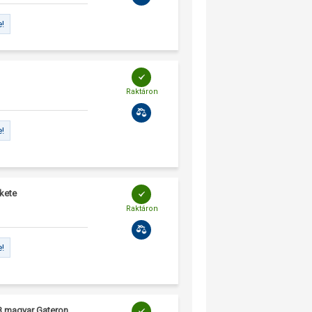
e!
Raktáron
e!
ekete
Raktáron
e!
SB magyar Gateron