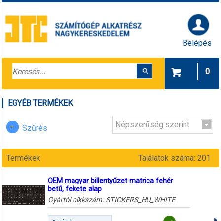
Belépés
0
EGYÉB TERMÉKEK
Népszerűség szerint
Szűrés
Termékek
Találatok száma: 201
OEM magyar billentyűzet matrica fehér
betű, fekete alap
Gyártói cikkszám:
STICKERS_HU_WHITE