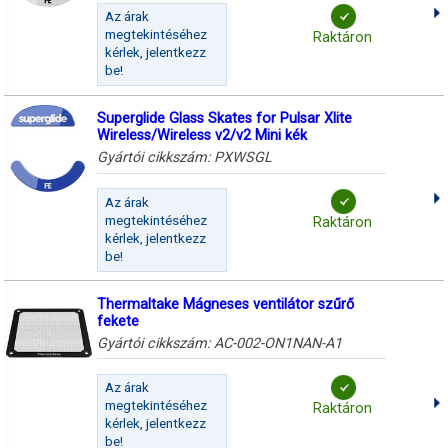
Az árak
megtekintéséhez
Raktáron
kérlek, jelentkezz
be!
Superglide Glass Skates for Pulsar Xlite
Wireless/Wireless v2/v2 Mini kék
Gyártói cikkszám:
PXWSGL
Az árak
megtekintéséhez
Raktáron
kérlek, jelentkezz
be!
Thermaltake Mágneses ventilátor szűrő
fekete
Gyártói cikkszám:
AC-002-ON1NAN-A1
Az árak
megtekintéséhez
Raktáron
kérlek, jelentkezz
be!