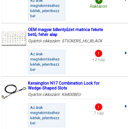
Az árak
megtekintéséhez
Raktáron
kérlek, jelentkezz
be!
OEM magyar billentyűzet matrica fekete
betű, fehér alap
Gyártói cikkszám:
STICKERS_HU_BLACK
Az árak
megtekintéséhez
+2 nap
kérlek, jelentkezz
be!
Kensington N17 Combination Lock for
Wedge-Shaped Slots
Gyártói cikkszám:
K68008EU
Az árak
megtekintéséhez
7 nap
kérlek, jelentkezz
be!