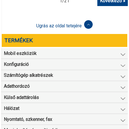
1
/
21
Következő »
Ugrás az oldal tetejére
TERMÉKEK
Mobil eszközök
Konfiguráció
Számítógép alkatrészek
Adathordozó
Külső adattárolás
Hálózat
Nyomtató, szkenner, fax