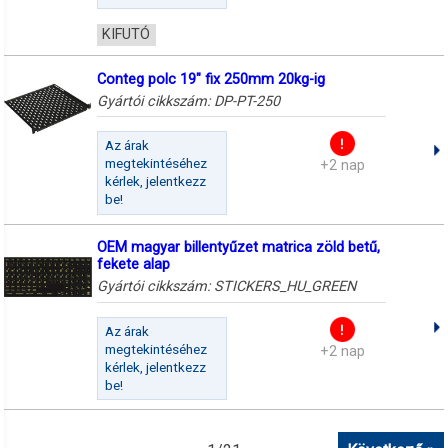
KIFUTÓ
Conteg polc 19" fix 250mm 20kg-ig
Gyártói cikkszám:
DP-PT-250
Az árak
megtekintéséhez
+2 nap
kérlek, jelentkezz
be!
OEM magyar billentyűzet matrica zöld betű,
fekete alap
Gyártói cikkszám:
STICKERS_HU_GREEN
Az árak
megtekintéséhez
+2 nap
kérlek, jelentkezz
be!