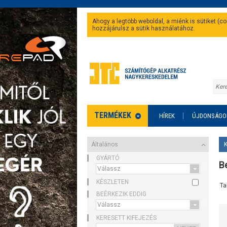
Ahogy a legtöbb weboldal, a miénk is sütiket (
hozzájárulsz a sütik használatához.
TERMÉKEK
HÍREK
ÚJDONSÁGO
Általános
GYÁRTÓ
Be
KÉSZLETEN
Ta
BEÉRKEZIK EDDIG
KERESETT KIFEJEZÉS