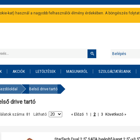
cookie-kat) használ a nagyobb felhasználói élmény érdekében. A böngészés folyta
Belépés
K
AKCIÓK
LETÖLTÉSEK
MAGUNKRÓL
SZOLGÁLTATÁSAINK
Kezdőoldal
Belső drive tartó
lső drive tartó
lálatok száma: 81 Látható:
« Előző
1
|
2
|
3
Következő »
StarTech Dual 2.5" SATA beépítő keret 2.5"->3.