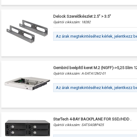
Delock Szerelőkészlet 2.5” > 3.5”
Gyártói cikkszám:
18282
Az árak megtekintéséhez kérlek, jelentkezz b
Gembird beépítő keret M.2 (NGFF)->5,25 Slim 
Gyártói cikkszám:
A-SATA12M2-01
Az árak megtekintéséhez kérlek, jelentkezz b
StarTech 4-BAY BACKPLANE FOR SSD/HDD .
Gyártói cikkszám:
SATSASBP425