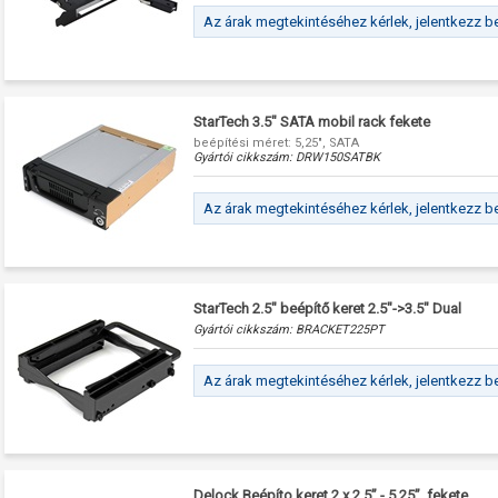
Az árak megtekintéséhez kérlek, jelentkezz b
StarTech 3.5" SATA mobil rack fekete
beépítési méret: 5,25", SATA
Gyártói cikkszám:
DRW150SATBK
Az árak megtekintéséhez kérlek, jelentkezz b
StarTech 2.5" beépítő keret 2.5"->3.5" Dual
Gyártói cikkszám:
BRACKET225PT
Az árak megtekintéséhez kérlek, jelentkezz b
Delock Beépíto keret 2 x 2.5” - 5.25”, fekete