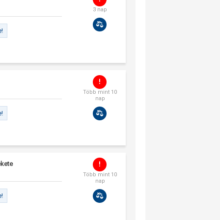
3 nap
e!
Több mint 10
nap
e!
ekete
Több mint 10
nap
e!