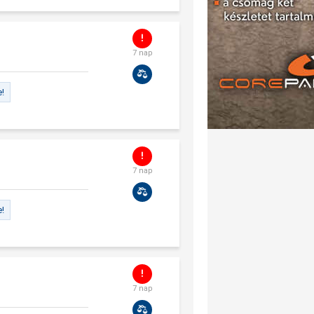
7 nap
e!
7 nap
e!
7 nap