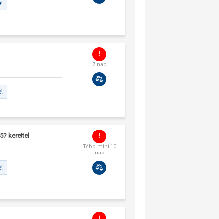
e!
7 nap
e!
5? kerettel
Több mint 10
nap
e!