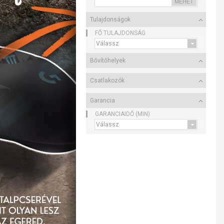
Tulajdonságok
FŐ TULAJDONSÁG
Bővítőhelyek
Csatlakozók
Garancia
GARANCIAIDŐ (MIN)