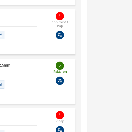
Több mint 10
nap
e!
12,5mm
Raktáron
e!
7 nap