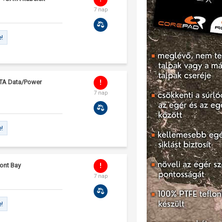
7 nap
e!
SATA Data/Power
7 nap
e!
ront Bay
7 nap
e!