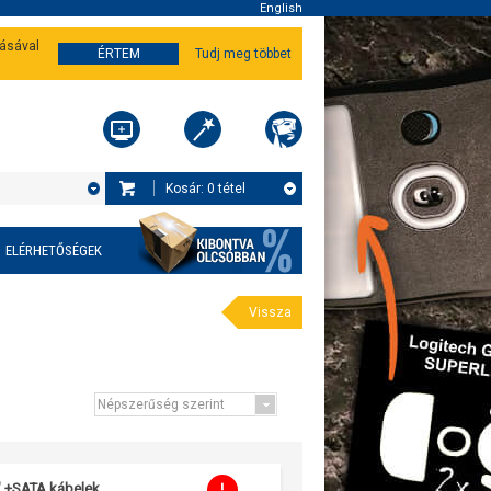
English
tásával
ÉRTEM
Tudj meg többet
Kosár:
0
tétel
ELÉRHETŐSÉGEK
Vissza
5" +SATA kábelek