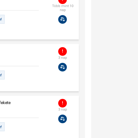
Több mint 10
nap
e!
3 nap
e!
fekete
3 nap
e!