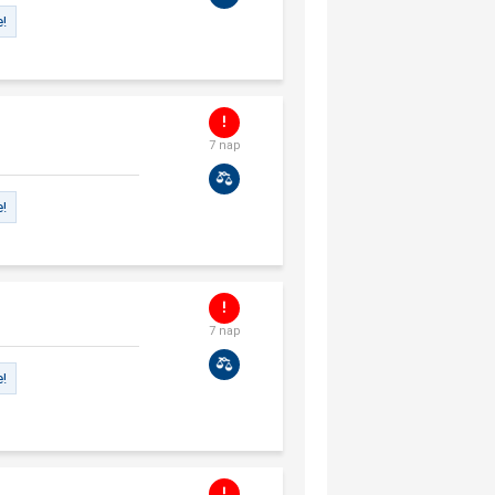
e!
7 nap
e!
7 nap
e!