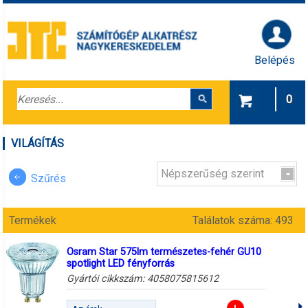
Belépés
0
VILÁGÍTÁS
Népszerűség szerint
Szűrés
Termékek
Találatok száma: 493
Osram Star 575lm természetes-fehér GU10
spotlight LED fényforrás
Gyártói cikkszám:
4058075815612