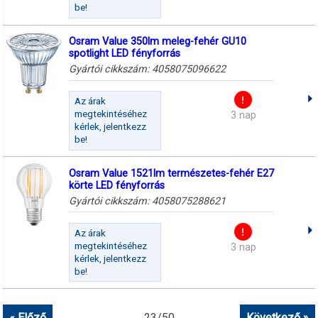
be!
Osram Value 350lm meleg-fehér GU10
spotlight LED fényforrás
Gyártói cikkszám:
4058075096622
Az árak
megtekintéséhez
3 nap
kérlek, jelentkezz
be!
Osram Value 1521lm természetes-fehér E27
körte LED fényforrás
Gyártói cikkszám:
4058075288621
Az árak
megtekintéséhez
3 nap
kérlek, jelentkezz
be!
« Előző
23
/
50
Következő »