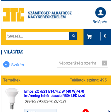
Belépés
0
VILÁGÍTÁS
Népszerűség szerint
Szűrés
Termékek
Találatok száma: 495
Emos ZQ7E21 E14/4,2 W (40 W)/470
lm/meleg fehér classic R50/ LED izzó
Gyártói cikkszám:
ZQ7E21