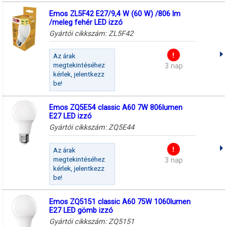
Emos ZL5F42 E27/9,4 W (60 W) /806 lm
/meleg fehér LED izzó
Gyártói cikkszám:
ZL5F42
Az árak
megtekintéséhez
3 nap
kérlek, jelentkezz
be!
Emos ZQ5E54 classic A60 7W 806lumen
E27 LED izzó
Gyártói cikkszám:
ZQ5E44
Az árak
megtekintéséhez
3 nap
kérlek, jelentkezz
be!
Emos ZQ5151 classic A60 75W 1060lumen
E27 LED gömb izzó
Gyártói cikkszám:
ZQ5151