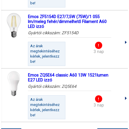
be!
Emos ZF5154D E27/7,5W (75W)/1 055
lm/meleg fehér/dimmelhető Filament A60
LED izzó
Gyártói cikkszám:
ZF5154D
Az árak
megtekintéséhez
3 nap
kérlek, jelentkezz
be!
Emos ZQ5E64 classic A60 13W 1521lumen
E27 LED izzó
Gyártói cikkszám:
ZQ5E64
Az árak
megtekintéséhez
3 nap
kérlek, jelentkezz
be!