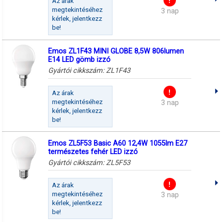
Az árak
megtekintéséhez
3 nap
kérlek, jelentkezz
be!
Emos ZL1F43 MINI GLOBE 8,5W 806lumen
E14 LED gömb izzó
Gyártói cikkszám:
ZL1F43
Az árak
megtekintéséhez
3 nap
kérlek, jelentkezz
be!
Emos ZL5F53 Basic A60 12,4W 1055lm E27
természetes fehér LED izzó
Gyártói cikkszám:
ZL5F53
Az árak
megtekintéséhez
3 nap
kérlek, jelentkezz
be!