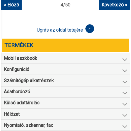
« Előző
4
/
50
Következő »
Ugrás az oldal tetejére
TERMÉKEK
Mobil eszközök
Konfiguráció
Számítógép alkatrészek
Adathordozó
Külső adattárolás
Hálózat
Nyomtató, szkenner, fax