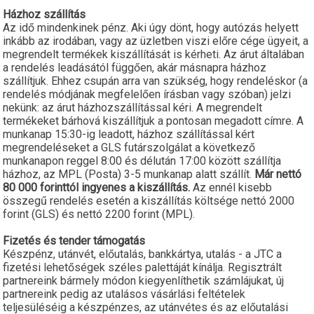
Házhoz szállítás
Az idő mindenkinek pénz. Aki úgy dönt, hogy autózás helyett
inkább az irodában, vagy az üzletben viszi előre cége ügyeit, a
megrendelt termékek kiszállítását is kérheti. Az árut általában
a rendelés leadásától függően, akár másnapra házhoz
szállítjuk. Ehhez csupán arra van szükség, hogy rendeléskor (a
rendelés módjának megfelelően írásban vagy szóban) jelzi
nekünk: az árut házhozszállítással kéri. A megrendelt
termékeket bárhová kiszállítjuk a pontosan megadott címre. A
munkanap 15:30-ig leadott, házhoz szállítással kért
megrendeléseket a GLS futárszolgálat a következő
munkanapon reggel 8:00 és délután 17:00 között szállítja
házhoz, az MPL (Posta) 3-5 munkanap alatt szállít.
Már nettó
80 000 forinttól ingyenes a kiszállítás.
Az ennél kisebb
összegű rendelés esetén a kiszállítás költsége nettó 2000
forint (GLS) és nettó 2200 forint (MPL).
Fizetés és tender támogatás
Készpénz, utánvét, előutalás, bankkártya, utalás - a JTC a
fizetési lehetőségek széles palettáját kínálja. Regisztrált
partnereink bármely módon kiegyenlíthetik számlájukat, új
partnereink pedig az utalásos vásárlási feltételek
teljesüléséig a készpénzes, az utánvétes és az előutalási