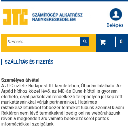
Belépés
0
SZÁLLÍTÁS ÉS FIZETÉS
Személyes átvétel
A JTC üzlete Budapest III. kerületében, Óbudán található. Az
Árpád hídhoz közel lévő, az M0-ás Duna-hídtól is gyorsan
elérhető, saját parkolóval rendelkező telephelyen jól képzett
munkatársainkkal várjuk partnereinket. Hatalmas
raktárkészletünkből többezer terméket tudunk azonnal kiadni.
Raktáron nem lévő termékeknél pedig online webáruházunk
révén a megrendelt áru várható beérkezéséről pontos
információkkal szolgálunk.