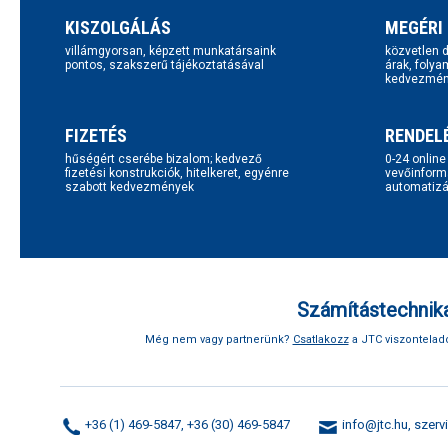
KISZOLGÁLÁS
MEGÉRI
villámgyorsan, képzett munkatársaink
közvetlen d
pontos, szakszerű tájékoztatásával
árak, folya
kedvezmén
FIZETÉS
RENDEL
hűségért cserébe bizalom; kedvező
0-24 onlin
fizetési konstrukciók, hitelkeret, egyénre
vevőinform
szabott kedvezmények
automatizál
Számítástechnika
Még nem vagy partnerünk?
Csatlakozz
a JTC viszonteladó
+36 (1) 469-5847, +36 (30) 469-5847
info@jtc.hu
,
szerv