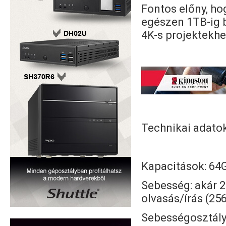
Fontos előny, ho
egészen 1TB-ig b
4K-s projektekhe
Technikai adatok
Kapacitások: 64
Sebesség: akár 
olvasás/írás (2
Sebességosztályo