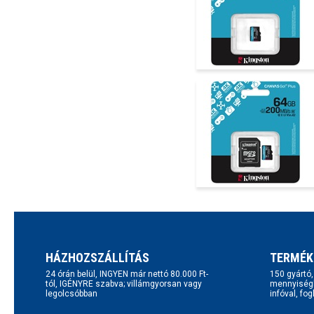
HÁZHOZSZÁLLÍTÁS
TERMÉK
24 órán belül, INGYEN már nettó 80.000 Ft-
150 gyártó
tól, IGÉNYRE szabva; villámgyorsan vagy
mennyiségb
legolcsóbban
infóval, fo