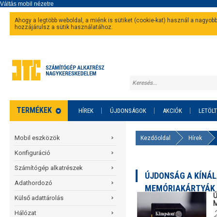
Ahogy a legtöbb weboldal, a miénk is sütiket (cookie-kat) használ a nagyo
hozzájárulsz a sütik használatához.
TERMÉKEK
HÍREK
ÚJDONSÁGOK
AKCIÓK
LETÖL
Mobil eszközök
Kezdőoldal
Hírek
Konfiguráció
Számítógép alkatrészek
ÚJDONSÁG A KÍNÁL
Adathordozó
MEMÓRIAKÁRTYÁK
Ú
Külső adattárolás
Hálózat