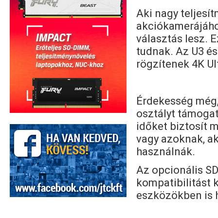
Aki nagy teljesí
akciókamerájáho
választás lesz. 
tudnak. Az U3 é
rögzítenek 4K Ul
Érdekesség még,
osztályt támogat
időket biztosít 
vagy azoknak, a
használnák.
Az opcionális SD
kompatibilitást 
eszközökben is 