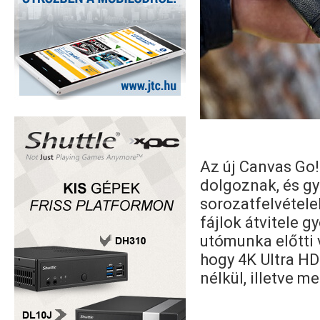
Az új Canvas Go!
dolgoznak, és g
sorozatfelvétele
fájlok átvitele g
utómunka előtti
hogy 4K Ultra H
nélkül, illetve 