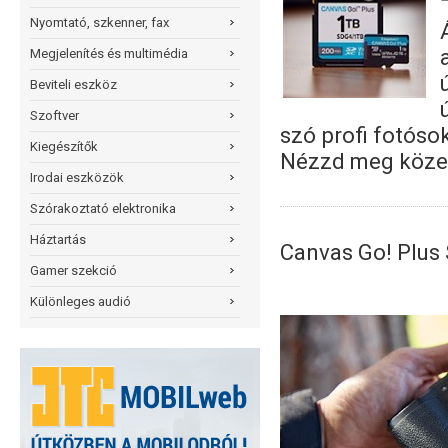
Nyomtató, szkenner, fax
Megjelenítés és multimédia
Beviteli eszköz
Szoftver
szó profi fotóso
Kiegészítők
Nézzd meg közele
Irodai eszközök
Szórakoztató elektronika
Háztartás
Canvas Go! Plus
Gamer szekció
Különleges audió