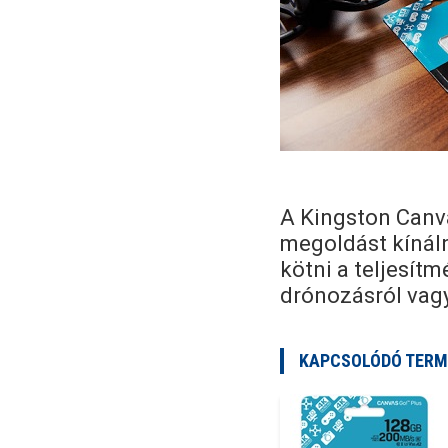
A Kingston Canva
megoldást kíná
kötni a teljesítm
drónozásról vagy
KAPCSOLÓDÓ TERM