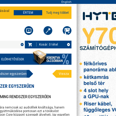
English
tásával
ÉRTEM
Tudj meg többet
Kosár:
0
tétel
ELÉRHETŐSÉGEK
ndszer egyszerűen
Vissza
SZER EGYSZERŰEN
AMING RENDSZER EGYSZERŰEN
ra nemcsak az audiofilek kiváltsága, hanem
együttműködése pontosan ezt a törekvést
on Core központ szerepét átveheti, így egyetlen