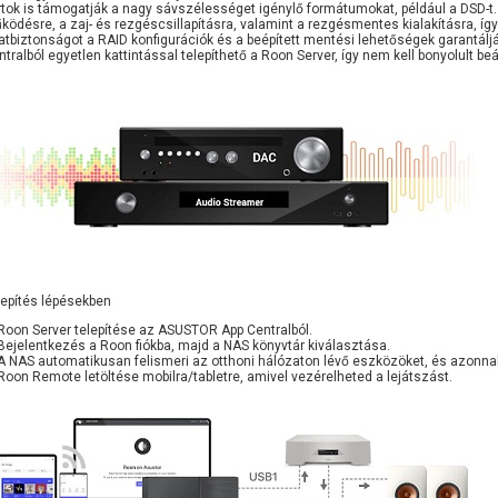
rtok is támogatják a nagy sávszélességet igénylő formátumokat, például a DSD-t
ködésre, a zaj- és rezgéscsillapításra, valamint a rezgésmentes kialakításra, íg
atbiztonságot a RAID konfigurációk és a beépített mentési lehetőségek garantálj
tralból egyetlen kattintással telepíthető a Roon Server, így nem kell bonyolult beál
lepítés lépésekben
 Roon Server telepítése az ASUSTOR App Centralból.
 Bejelentkezés a Roon fiókba, majd a NAS könyvtár kiválasztása.
 A NAS automatikusan felismeri az otthoni hálózaton lévő eszközöket, és azonna
 Roon Remote letöltése mobilra/tabletre, amivel vezérelheted a lejátszást.