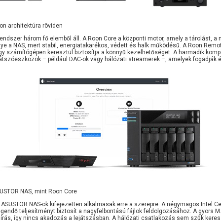
on architektúra röviden
rendszer három fő elemből áll. A Roon Core a központi motor, amely a tárolást, a
lye a NAS, mert stabil, energiatakarékos, védett és halk működésű. A Roon Remo
gy számítógépen keresztül biztosítja a könnyű kezelhetőséget. A harmadik komp
játszóeszközök – például DAC-ok vagy hálózati streamerek –, amelyek fogadják és
USTOR NAS, mint Roon Core
 ASUSTOR NAS-ok kifejezetten alkalmasak erre a szerepre. A négymagos Intel C
egendő teljesítményt biztosít a nagyfelbontású fájlok feldolgozásához. A gyors 
 írás, így nincs akadozás a lejátszásban. A hálózati csatlakozás sem szűk keresz