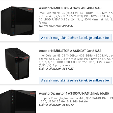
Asustor NIMBUSTOR 4 Gen2 AS5404T NAS
Intel Celeron N5105 (4×2GHz), 4GB, DDR4 - SODIMM, be
száma: 4db, 2,5" / 3,5" / M.2 2280, PCIe NVMe / SATA3, RA
10, JBOD, USB-A 3.2 Gen2×1: 3db, HDMI kimenet: 1db, LA
fekete
Gyártói cikkszám:
AS5404T
Az árak megtekintéséhez kérlek, jelentkezz be!
Asustor NIMBUSTOR 2 AS5402T Gen2 NAS
Intel Celeron N5105 (4×2GHz), 4GB, DDR4 - SODIMM, be
száma: 6db, 2,5" / 3,5" / M.2 2280, PCIe NVMe / SATA3, 
0, 1, 5, 6, 10, JBOD, USB-A 3.2 Gen2×1: 3db, HDMI kimen
(2,5Gb/s): 2 port, fekete
Gyártói cikkszám:
AS5402T
Az árak megtekintéséhez kérlek, jelentkezz be!
Asustor Xpanstor 4 AS5004U NAS tárhely bővítő
beépíthető meghajtók száma: 4db, 3,5", SATA3, RAID: RAID
JBOD, USB-C 3.2 Gen2×1: 1db, fekete
Gyártói cikkszám:
AS5004U