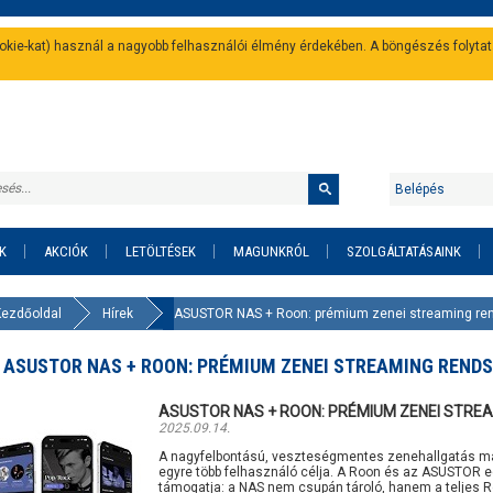
cookie-kat) használ a nagyobb felhasználói élmény érdekében. A böngészés folyta
Belépés
K
AKCIÓK
LETÖLTÉSEK
MAGUNKRÓL
SZOLGÁLTATÁSAINK
Kezdőoldal
Hírek
ASUSTOR NAS + Roon: prémium zenei streaming re
ASUSTOR NAS + ROON: PRÉMIUM ZENEI STREAMING REND
ASUSTOR NAS + ROON: PRÉMIUM ZENEI STRE
2025.09.14.
A nagyfelbontású, veszteségmentes zenehallgatás má
egyre több felhasználó célja. A Roon és az ASUSTOR 
támogatja: a NAS nem csupán tároló, hanem a teljes Ro