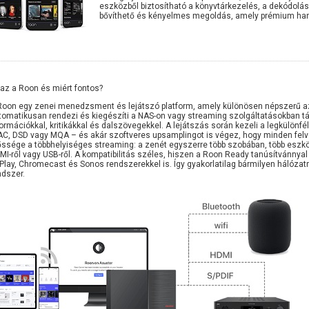
eszközből biztosítható a könyvtárkezelés, a dekódolás 
bővíthető és kényelmes megoldás, amely prémium han
 az a Roon és miért fontos?
Roon egy zenei menedzsment és lejátszó platform, amely különösen népszerű az 
tomatikusan rendezi és kiegészíti a NAS-on vagy streaming szolgáltatásokban tár
formációkkal, kritikákkal és dalszövegekkel. A lejátszás során kezeli a legkülön
AC, DSD vagy MQA – és akár szoftveres upsamplingot is végez, hogy minden felvé
őssége a többhelyiséges streaming: a zenét egyszerre több szobában, több eszközö
MI-ről vagy USB-ről. A kompatibilitás széles, hiszen a Roon Ready tanúsítvánnya
rPlay, Chromecast és Sonos rendszerekkel is. Így gyakorlatilag bármilyen hálóza
ndszer.