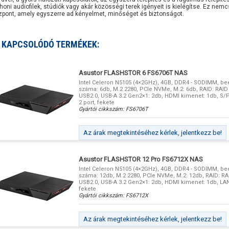
thoni audiofilek, stúdiók vagy akár közösségi terek igényeit is kielégítse. Ez ne
zpont, amely egyszerre ad kényelmet, minőséget és biztonságot.
KAPCSOLÓDÓ TERMÉKEK:
Asustor FLASHSTOR 6 FS6706T NAS
Intel Celeron N5105 (4×2GHz), 4GB, DDR4 - SODIMM, be
száma: 6db, M.2 2280, PCIe NVMe, M.2: 6db, RAID: RAID 0,
USB2.0, USB-A 3.2 Gen2×1: 2db, HDMI kimenet: 1db, S/P
2 port, fekete
Gyártói cikkszám:
FS6706T
Az árak megtekintéséhez kérlek, jelentkezz be!
Asustor FLASHSTOR 12 Pro FS6712X NAS
Intel Celeron N5105 (4×2GHz), 4GB, DDR4 - SODIMM, be
száma: 12db, M.2 2280, PCIe NVMe, M.2: 12db, RAID: RAID
USB2.0, USB-A 3.2 Gen2×1: 2db, HDMI kimenet: 1db, LAN 
fekete
Gyártói cikkszám:
FS6712X
Az árak megtekintéséhez kérlek, jelentkezz be!