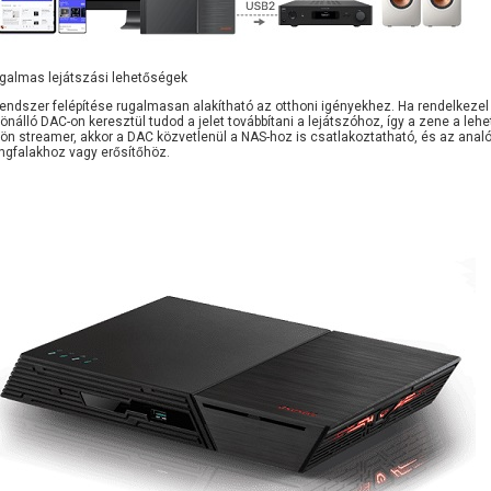
galmas lejátszási lehetőségek
rendszer felépítése rugalmasan alakítható az otthoni igényekhez. Ha rendelkezel 
lönálló DAC-on keresztül tudod a jelet továbbítani a lejátszóhoz, így a zene a le
lön streamer, akkor a DAC közvetlenül a NAS-hoz is csatlakoztatható, és az analó
ngfalakhoz vagy erősítőhöz.