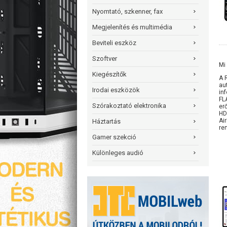
Nyomtató, szkenner, fax
Megjelenítés és multimédia
Beviteli eszköz
Szoftver
Mi
Kiegészítők
A 
au
Irodai eszközök
in
FL
Szórakoztató elektronika
er
HD
Ai
Háztartás
re
Gamer szekció
Különleges audió