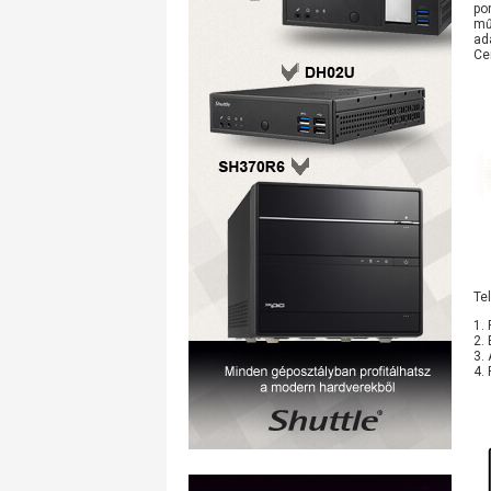
po
mű
ad
Cen
Te
1.
2.
3.
4.