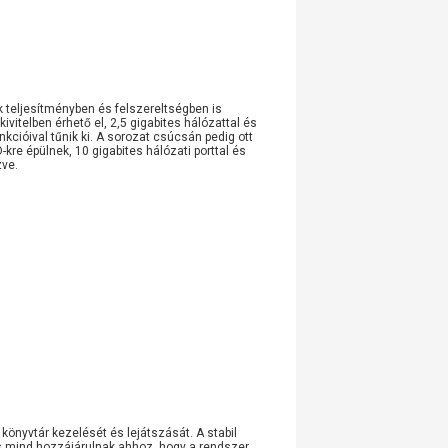
 teljesítményben és felszereltségben is
telben érhető el, 2,5 gigabites hálózattal és
cióival tűnik ki. A sorozat csúcsán pedig ott
e épülnek, 10 gigabites hálózati porttal és
zve.
önyvtár kezelését és lejátszását. A stabil
tés mind hozzájárulnak ahhoz, hogy a rendszer