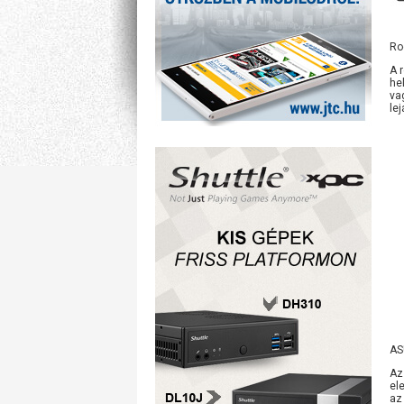
Ro
A 
he
va
le
AS
Az
el
az