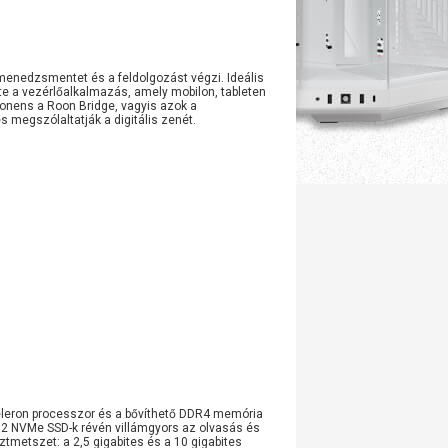
 menedzsmentet és a feldolgozást végzi. Ideális
te a vezérlőalkalmazás, amely mobilon, tableten
onens a Roon Bridge, vagyis azok a
 megszólaltatják a digitális zenét.
eleron processzor és a bővíthető DDR4 memória
M.2 NVMe SSD-k révén villámgyors az olvasás és
tmetszet: a 2,5 gigabites és a 10 gigabites