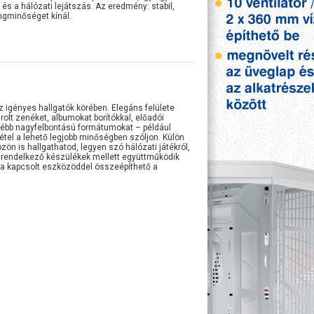
és a hálózati lejátszás. Az eredmény: stabil,
gminőséget kínál.
igényes hallgatók körében. Elegáns felülete
olt zenéket, albumokat borítókkal, előadói
félébb nagyfelbontású formátumokat – például
tel a lehető legjobb minőségben szóljon. Külön
n is hallgathatod, legyen szó hálózati játékról,
l rendelkező készülékek mellett együttműködik
tra kapcsolt eszközöddel összeépíthető a