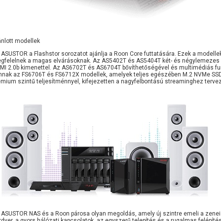
ánlott modellek
 ASUSTOR a Flashstor sorozatot ajánlja a Roon Core futtatására. Ezek a modellek
gfelelnek a magas elvárásoknak. Az AS5402T és AS5404T két- és négylemezes kivi
MI 2.0b kimenettel. Az AS6702T és AS6704T bővíthetőségével és multimédiás funk
nnak az FS6706T és FS6712X modellek, amelyek teljes egészében M.2 NVMe SSD-kr
émium szintű teljesítménnyel, kifejezetten a nagyfelbontású streaminghez terve
 ASUSTOR NAS és a Roon párosa olyan megoldás, amely új szintre emeli a zenei k
rdver, a gyors hálózati kapcsolatok, az egyszerű telepítés és a rugalmas felépí