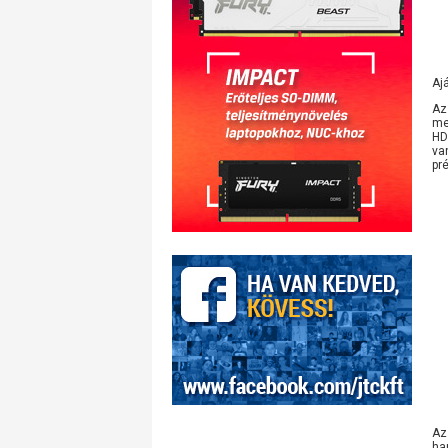
Aj
Az
me
HD
va
pr
Az
ha