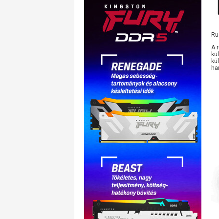
Ru
A 
kü
kü
ha