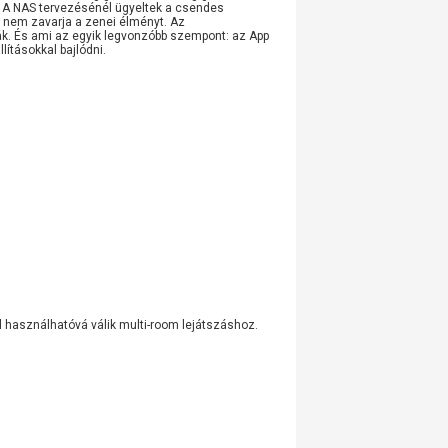
. A NAS tervezésénél ügyeltek a csendes
y nem zavarja a zenei élményt. Az
ák. És ami az egyik legvonzóbb szempont: az App
lításokkal bajlódni.
l használhatóvá válik multi-room lejátszáshoz.