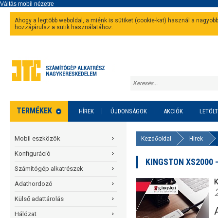
Ahogy a legtöbb weboldal, a miénk is sütiket (cookie-kat) használ a nagyo
hozzájárulsz a sütik használatához.
TERMÉKEK
HÍREK
ÚJDONSÁGOK
AKCIÓK
LETÖL
Mobil eszközök
Kezdőoldal
Hírek
Konfiguráció
KINGSTON XS2000
Számítógép alkatrészek
Adathordozó
Külső adattárolás
Hálózat