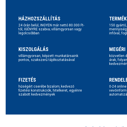
HÁZHOZSZÁLLÍTÁS
TERMÉK
24 órán belül, INGYEN már nettó 80.000 Ft-
150 gyártó
tól, IGÉNYRE szabva; villámgyorsan vagy
mennyiségb
legolcsóbban
infóval, fo
KISZOLGÁLÁS
MEGÉRI
villámgyorsan, képzett munkatársaink
közvetlen d
pontos, szakszerű tájékoztatásával
árak, folya
kedvezmén
FIZETÉS
RENDEL
hűségért cserébe bizalom; kedvező
0-24 onlin
fizetési konstrukciók, hitelkeret, egyénre
vevőinform
szabott kedvezmények
automatizál