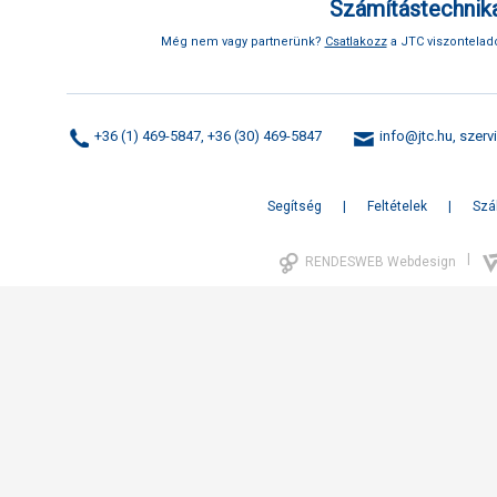
Számítástechnika
Még nem vagy partnerünk?
Csatlakozz
a JTC viszonteladó
+36 (1) 469-5847, +36 (30) 469-5847
info@jtc.hu
,
szerv
Segítség
Feltételek
Szál
|
RENDESWEB Webdesign