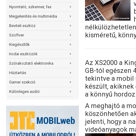
Nyomtató, szkenner, fax
Megjelenítés és multimédia
nélkülözhetetlen
Beviteli eszköz
kisméretű, könny
Szoftver
Kiegészítők
Irodai eszközök
Az XS2000 a Kin
Szórakoztató elektronika
GB-tól egészen 4
Háztartás
tekintve a mobi
Gamer szekció
készült, akiknek
Különleges audió
a könnyű hordoz
A meghajtó a mo
köszönhetően aká
jelenti, hogy a 
videóanyagok má