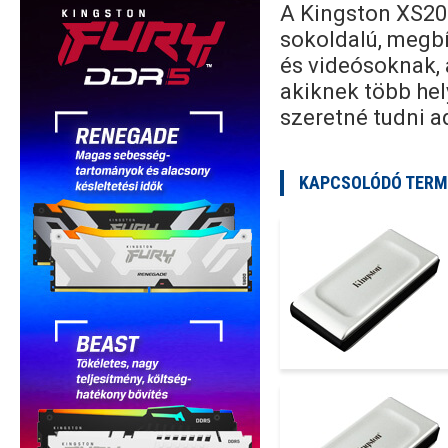
A Kingston XS20
sokoldalú, megbí
és videósoknak, 
akiknek több hel
szeretné tudni a
KAPCSOLÓDÓ TERM