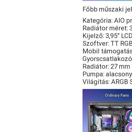
Főbb műszaki je
Kategória: AIO p
Radiátor méret:
Kijelző: 3,95” L
Szoftver: TT RGB
Mobil támogatás:
Gyorscsatlakozó
Radiátor: 27 mm 
Pumpa: alacsony 
Világítás: ARGB