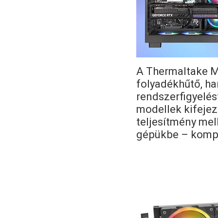
A Thermaltake M
folyadékhűtő, ha
rendszerfigyelés
modellek kifejez
teljesítmény mell
gépükbe – komp