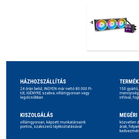
HÁZHOZSZÁLLÍTÁS
TERMÉK
24 órán belül, INGYEN már nettó 80.000 Ft-
150 gyártó
tól, IGÉNYRE szabva; villámgyorsan vagy
mennyiségb
legolcsóbban
infóval, fo
KISZOLGÁLÁS
MEGÉRI
villámgyorsan, képzett munkatársaink
közvetlen d
pontos, szakszerű tájékoztatásával
árak, folya
kedvezmén