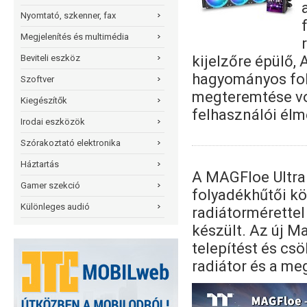
Nyomtató, szkenner, fax
Megjelenítés és multimédia
kijelzőre épülő, 
Beviteli eszköz
hagyományos fol
Szoftver
megteremtése vol
Kiegészítők
felhasználói élm
Irodai eszközök
Szórakoztató elektronika
Háztartás
A MAGFloe Ultra 
Gamer szekció
folyadékhűtői kö
Különleges audió
radiátormérettel
készült. Az új M
telepítést és cs
radiátor és a me