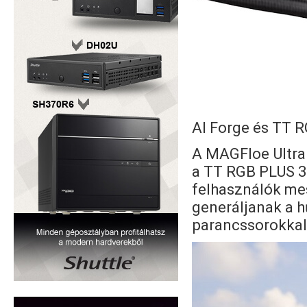
AI Forge és TT R
A MAGFloe Ultra 
a TT RGB PLUS 3.
felhasználók mes
generáljanak a h
parancssorokkal,