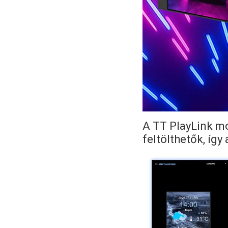
A TT PlayLink mo
feltölthetők, íg