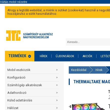
Ahogy a legtöbb weboldal, a miénk is sütiket (cookie-kat) használ a nagyo
hozzájárulsz a sütik használatához.
TERMÉKEK
HÍREK
ÚJDONSÁGOK
AKCIÓK
LETÖL
Mobil eszközök
Kezdőoldal
Hírek
Konfiguráció
THERMALTAKE MAGF
Számítógép alkatrészek
T
Adathordozó
Külső adattárolás
Hálózat