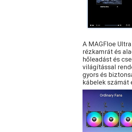
A MAGFloe Ultra 
rézkamrát és ala
hőleadást és cs
világítással re
gyors és biztons
kábelek számát é