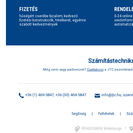
FIZETÉS
RENDEL
hűségért cserébe bizalom; kedvező
0-24 onlin
fizetési konstrukciók, hitelkeret, egyénre
vevőinform
szabott kedvezmények
automatizál
Számítástechnika
Még nem vagy partnerünk?
Csatlakozz
a JTC viszonteladó
+36 (1) 469-5847, +36 (30) 469-5847
info@jtc.hu
,
szerv
Segítség
Feltételek
Szál
|
RENDESWEB Webdesign