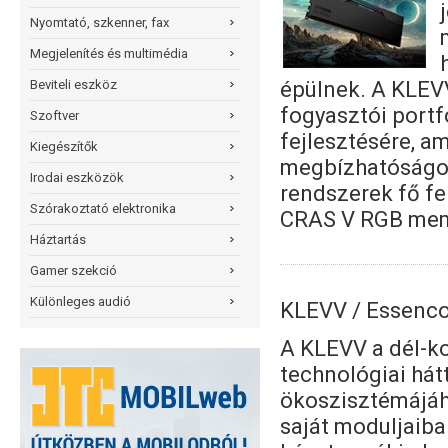
Nyomtató, szkenner, fax
Megjelenítés és multimédia
épülnek. A KLEV
Beviteli eszköz
fogyasztói portf
Szoftver
fejlesztésére, a
Kiegészítők
megbízhatóságot 
Irodai eszközök
rendszerek fő fe
Szórakoztató elektronika
CRAS V RGB memó
Háztartás
Gamer szekció
Különleges audió
KLEVV / Essenco
A KLEVV a dél-k
technológiai hát
ökoszisztémájáh
saját moduljaiban