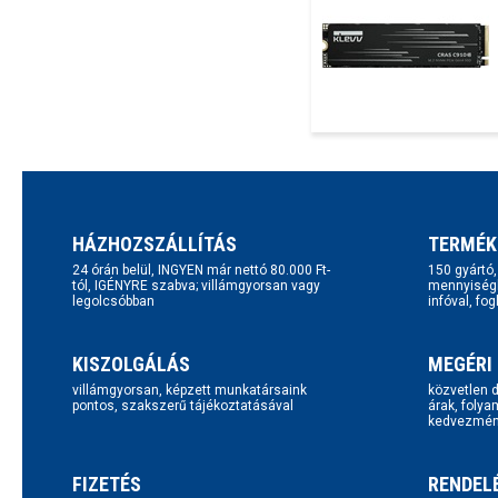
HÁZHOZSZÁLLÍTÁS
TERMÉK
24 órán belül, INGYEN már nettó 80.000 Ft-
150 gyártó
tól, IGÉNYRE szabva; villámgyorsan vagy
mennyiségb
legolcsóbban
infóval, fo
KISZOLGÁLÁS
MEGÉRI
villámgyorsan, képzett munkatársaink
közvetlen d
pontos, szakszerű tájékoztatásával
árak, folya
kedvezmén
FIZETÉS
RENDEL