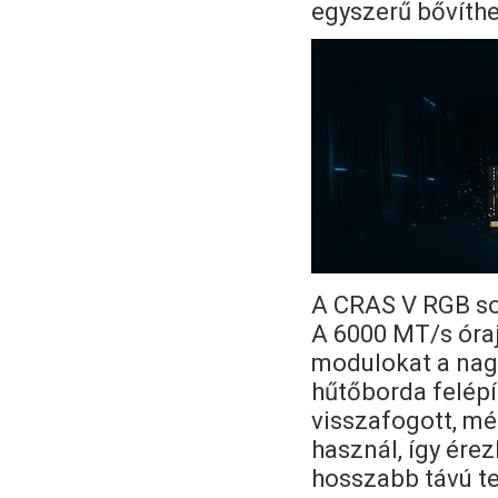
egyszerű bővíth
A CRAS V RGB so
A 6000 MT/s óraj
modulokat a nag
hűtőborda felépí
visszafogott, mé
használ, így ére
hosszabb távú te