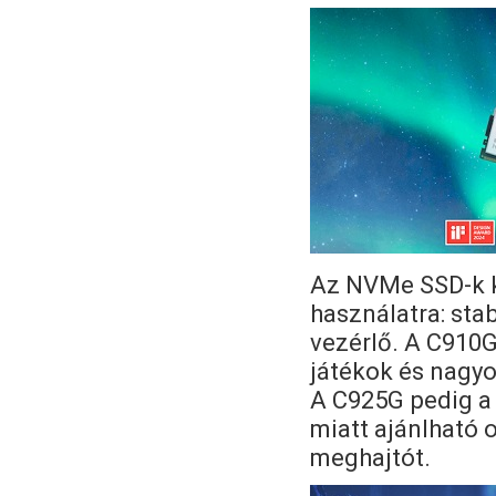
Az NVMe SSD-k k
használatra: sta
vezérlő. A C910G
játékok és nagy
A C925G pedig a 
miatt ajánlható 
meghajtót.