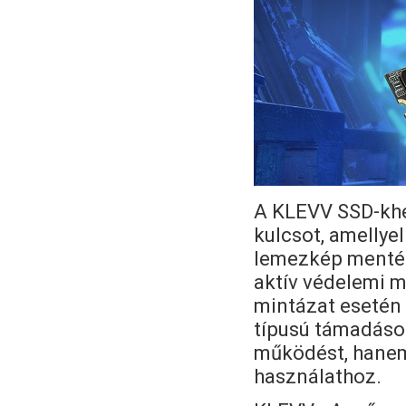
A KLEVV SSD-khez
kulcsot, amellye
lemezkép mentése
aktív védelemi mo
mintázat esetén 
típusú támadások
működést, hanem
használathoz.