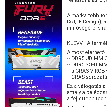
felhasználásról,
A márka több ter
Dot, iF Design), 
minőségére is rá
KLEVV - A termé
A most elérhető 
-- DDR5 UDIMM O
-- DDR5 SO-DIMM
-- a CRAS V RGB
-- CRAS sorozat
Ez a válogatás a
amely a belépősz
a fejlettebb tec