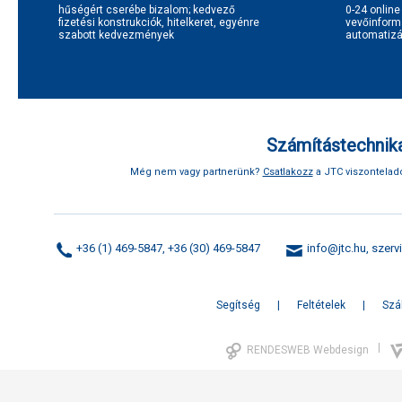
hűségért cserébe bizalom; kedvező
0-24 onlin
fizetési konstrukciók, hitelkeret, egyénre
vevőinform
szabott kedvezmények
automatizál
Számítástechnika
Még nem vagy partnerünk?
Csatlakozz
a JTC viszonteladó
+36 (1) 469-5847, +36 (30) 469-5847
info@jtc.hu
,
szerv
Segítség
Feltételek
Szál
|
RENDESWEB Webdesign