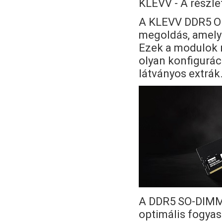
KLEVV - A részle
A KLEVV DDR5 OE
megoldás, amely 
Ezek a modulok 
olyan konfigurác
látványos extrák
A DDR5 SO-DIMM 
optimális fogyasz