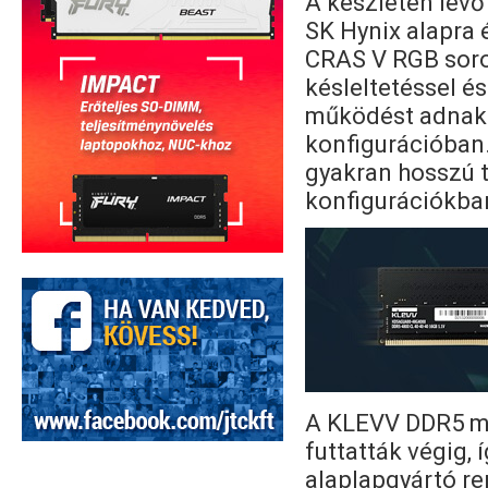
A készleten lev
SK Hynix alapra 
CRAS V RGB soro
késleltetéssel é
működést adnak
konfigurációban.
gyakran hosszú t
konfigurációkba
A KLEVV DDR5 mo
futtatták végig, 
alaplapgyártó r