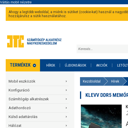
Ahogy a legtöbb weboldal, a miénk is sütiket (cookie-kat) használ a nagyo
hozzájárulsz a sütik használatához.
TERMÉKEK
HÍREK
ÚJDONSÁGOK
AKCIÓK
LETÖL
Mobil eszközök
Kezdőoldal
Hírek
Konfiguráció
KLEVV DDR5 MEMÓR
Számítógép alkatrészek
K
Adathordozó
Külső adattárolás
Hálózat