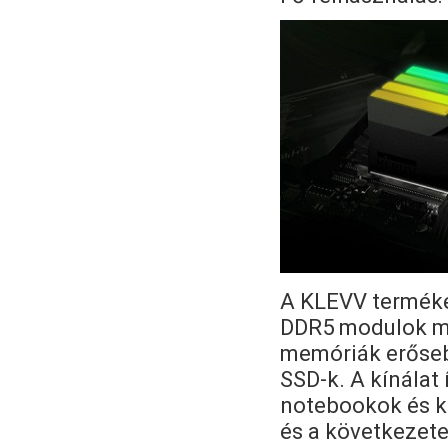
A KLEVV termékei
DDR5 modulok mi
memóriák erőseb
SSD-k. A kínálat
notebookok és k
és a következete