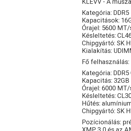
KLEVV - A műsza
Kategória: DDR
Kapacitások: 16
Órajel: 5600 MT/
Késleltetés: CL4
Chipgyártó: SK H
Kialakítás: UDI
Fő felhasználás:
Kategória: DDR
Kapacitás: 32GB 
Órajel: 6000 MT/
Késleltetés: CL3
Hűtés: alumínium
Chipgyártó: SK Hy
Pozícionálás: pr
XMP 3.0 és az AM