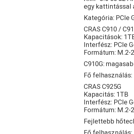
egy kattintással 
Kategória: PCIe
CRAS C910 / C9
Kapacitások: 1T
Interfész: PCIe 
Formátum: M.2-
C910G: magasabb
Fő felhasználás:
CRAS C925G
Kapacitás: 1TB
Interfész: PCIe 
Formátum: M.2-
Fejlettebb hőtec
Fő felhasználás: