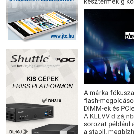
késztermékig kon
A márka fókusza
flash-megoldások
DIMM-ek és PCIe
A KLEVV dizájnb
sorozat például
a stabil, megbíz