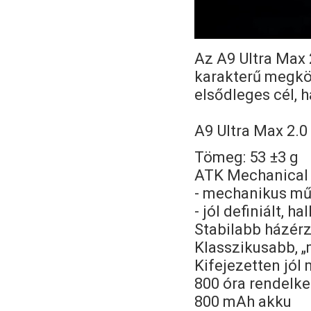
Az A9 Ultra Max 
karakterű megköz
elsődleges cél, 
A9 Ultra Max 2.0
Tömeg: 53 ±3 g
ATK Mechanical 
- mechanikus m
- jól definiált, h
Stabilabb házérz
Klasszikusabb, „
Kifejezetten jól
800 óra rendelke
800 mAh akku