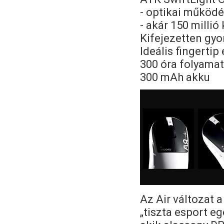
- optikai működ
- akár 150 millió
Kifejezetten gyo
Ideális fingerti
300 óra folyama
300 mAh akku
Az Air változat a
„tiszta esport e