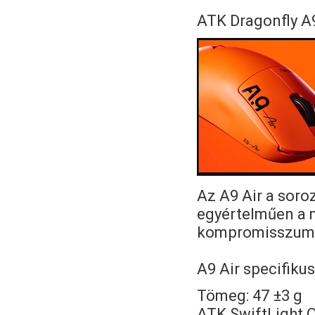
ATK Dragonfly A
Az A9 Air a soroz
egyértelműen a m
kompromisszumo
A9 Air specifikus
Tömeg: 47 ±3 g
ATK SwiftLight 