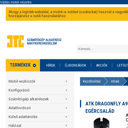
Ahogy a legtöbb weboldal, a miénk is sütiket (cookie-kat) használ a nagyo
hozzájárulsz a sütik használatához.
TERMÉKEK
HÍREK
ÚJDONSÁGOK
AKCIÓK
LETÖL
Mobil eszközök
Kezdőoldal
Hírek
Konfiguráció
Számítógép alkatrészek
ATK DRAGONFLY A9
Adathordozó
EGÉRCSALÁD
A
Külső adattárolás
Hálózat