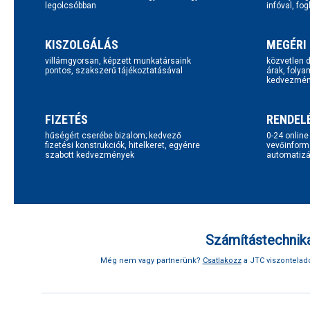
legolcsóbban
infóval, fo
KISZOLGÁLÁS
MEGÉRI
villámgyorsan, képzett munkatársaink
közvetlen d
pontos, szakszerű tájékoztatásával
árak, folya
kedvezmén
FIZETÉS
RENDEL
hűségért cserébe bizalom; kedvező
0-24 onlin
fizetési konstrukciók, hitelkeret, egyénre
vevőinform
szabott kedvezmények
automatizál
Számítástechnika
Még nem vagy partnerünk?
Csatlakozz
a JTC viszonteladó