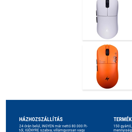
HÁZHOZSZÁLLÍTÁS
TERMÉK
24 órán belül, INGYEN már nettó 80.000 Ft-
150 gyártó
tól, IGÉNYRE szabva; villámgyorsan vagy
mennyiségb