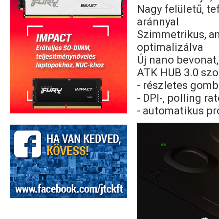
Nagy felületű, te
aránnyal
Szimmetrikus, am
optimalizálva
Új nano bevonat,
ATK HUB 3.0 szo
- részletes gomb
- DPI-, polling r
- automatikus pr