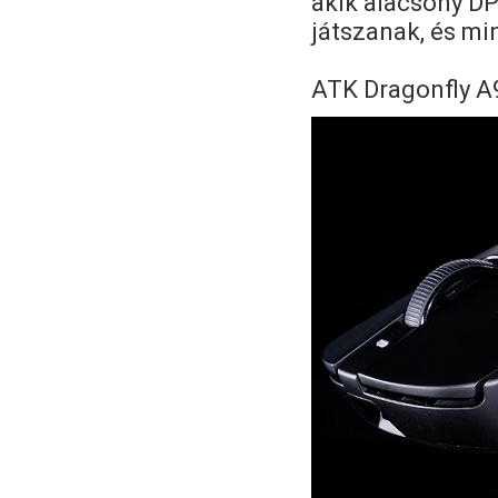
akik alacsony DP
játszanak, és mi
ATK Dragonfly A9