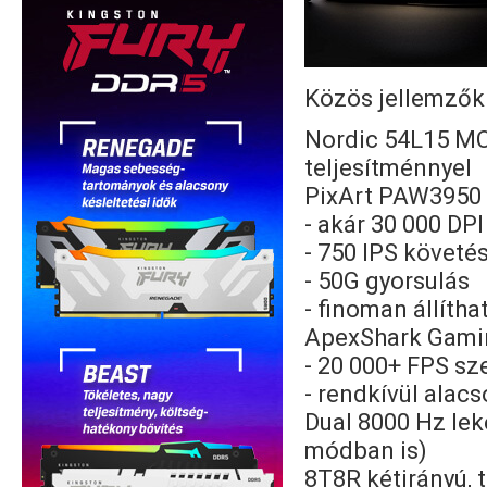
Közös jellemzők
Nordic 54L15 MC
teljesítménnyel
PixArt PAW3950 U
- akár 30 000 D
- 750 IPS követé
- 50G gyorsulás
- finoman állítha
ApexShark Gami
- 20 000+ FPS s
- rendkívül alacs
Dual 8000 Hz lek
módban is)
8T8R kétirányú, 