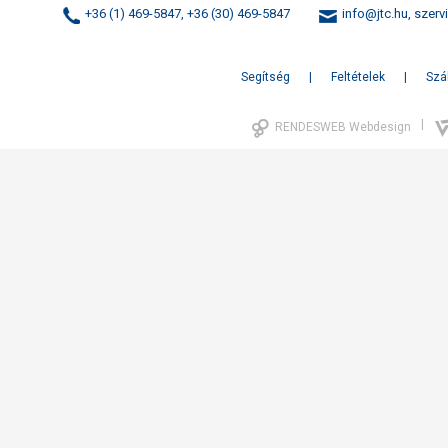
+36 (1) 469-5847, +36 (30) 469-5847
info@jtc.hu
,
szerv
Segítség
Feltételek
Szál
|
RENDESWEB Webdesign