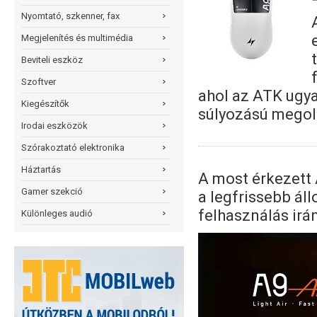
Nyomtató, szkenner, fax
Megjelenítés és multimédia
Beviteli eszköz
Szoftver
ahol az ATK ugya
Kiegészítők
súlyozású megol
Irodai eszközök
Szórakoztató elektronika
Háztartás
A most érkezett 
Gamer szekció
a legfrissebb áll
felhasználás irá
Különleges audió