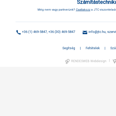
Számítástechnika
Még nem vagy partnerünk?
Csatlakozz
a JTC viszonteladó
+36 (1) 469-5847, +36 (30) 469-5847
info@jtc.hu
,
szerv
Segítség
Feltételek
Szál
|
RENDESWEB Webdesign