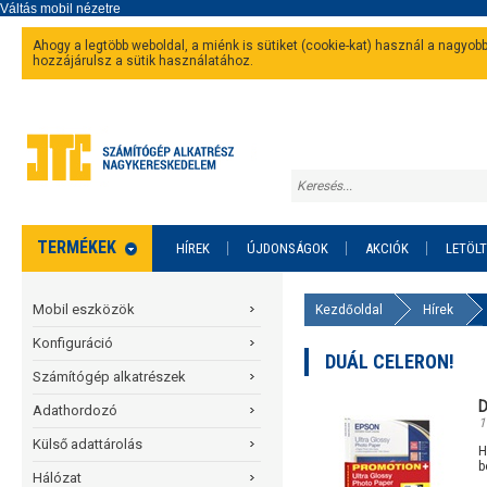
Ahogy a legtöbb weboldal, a miénk is sütiket (cookie-kat) használ a nagyo
hozzájárulsz a sütik használatához.
TERMÉKEK
HÍREK
ÚJDONSÁGOK
AKCIÓK
LETÖL
Mobil eszközök
Kezdőoldal
Hírek
Konfiguráció
DUÁL CELERON!
Számítógép alkatrészek
D
Adathordozó
1
Külső adattárolás
H
b
Hálózat