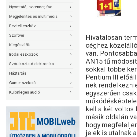
Nyomtató, szkenner, fax
Megjelenítés és multimédia
Beviteli eszköz
Szoftver
Hivatalosan term
céghez közelálló
Kiegészítők
van. Pontosabba
Irodai eszközök
AN15 tű módosítá
Szórakoztató elektronika
sokkal többe kerü
Háztartás
Pentium III előál
Gamer szekció
nek rendelkeznie
egyszerűen csak 
Különleges audió
működésképtelen
kell a két voltos
másik oldalán va
hogy megfelelje
jelek is utalnak