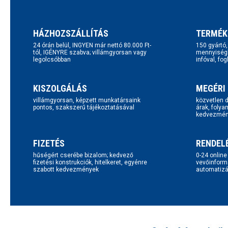
HÁZHOZSZÁLLÍTÁS
TERMÉK
24 órán belül, INGYEN már nettó 80.000 Ft-
150 gyártó
tól, IGÉNYRE szabva; villámgyorsan vagy
mennyiségb
legolcsóbban
infóval, fo
KISZOLGÁLÁS
MEGÉRI
villámgyorsan, képzett munkatársaink
közvetlen d
pontos, szakszerű tájékoztatásával
árak, folya
kedvezmén
FIZETÉS
RENDEL
hűségért cserébe bizalom; kedvező
0-24 onlin
fizetési konstrukciók, hitelkeret, egyénre
vevőinform
szabott kedvezmények
automatizál