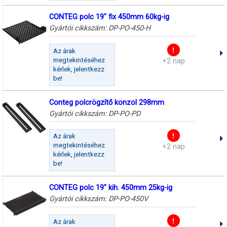
CONTEG polc 19" fix 450mm 60kg-ig
Gyártói cikkszám:
DP-PO-450-H
Az árak
megtekintéséhez
+2 nap
kérlek, jelentkezz
be!
Conteg polcrögzítő konzol 298mm
Gyártói cikkszám:
DP-PO-PD
Az árak
megtekintéséhez
+2 nap
kérlek, jelentkezz
be!
CONTEG polc 19" kih. 450mm 25kg-ig
Gyártói cikkszám:
DP-PO-450V
Az árak