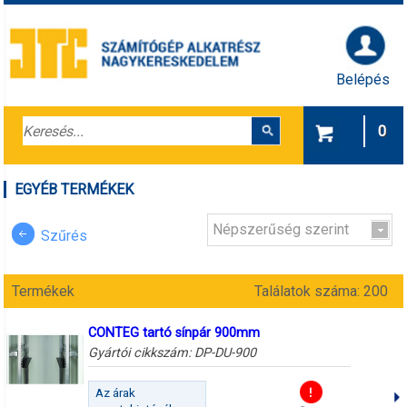
Belépés
0
EGYÉB TERMÉKEK
Népszerűség szerint
Szűrés
Termékek
Találatok száma: 200
CONTEG tartó sínpár 900mm
Gyártói cikkszám:
DP-DU-900
Az árak