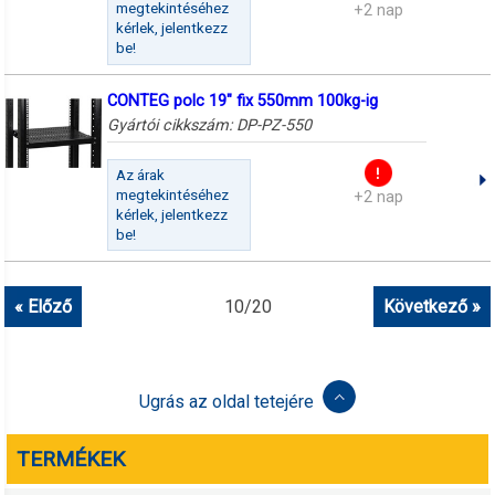
megtekintéséhez
+2 nap
kérlek, jelentkezz
be!
CONTEG polc 19" fix 550mm 100kg-ig
Gyártói cikkszám:
DP-PZ-550
Az árak
megtekintéséhez
+2 nap
kérlek, jelentkezz
be!
« Előző
10
/
20
Következő »
Ugrás az oldal tetejére
TERMÉKEK