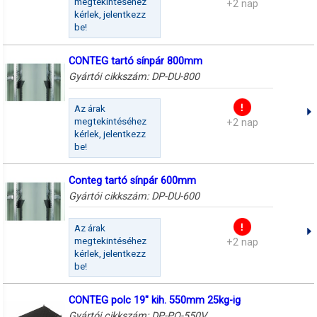
megtekintéséhez
+2 nap
kérlek, jelentkezz
be!
CONTEG tartó sínpár 800mm
Gyártói cikkszám:
DP-DU-800
Az árak
megtekintéséhez
+2 nap
kérlek, jelentkezz
be!
Conteg tartó sínpár 600mm
Gyártói cikkszám:
DP-DU-600
Az árak
megtekintéséhez
+2 nap
kérlek, jelentkezz
be!
CONTEG polc 19" kih. 550mm 25kg-ig
Gyártói cikkszám:
DP-PO-550V