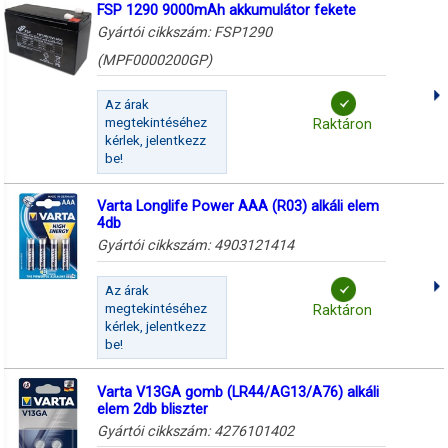
FSP 1290 9000mAh akkumulátor fekete
Gyártói cikkszám:
FSP1290
(MPF0000200GP)
Az árak
megtekintéséhez
Raktáron
kérlek, jelentkezz
be!
Varta Longlife Power AAA (R03) alkáli elem
4db
Gyártói cikkszám:
4903121414
Az árak
megtekintéséhez
Raktáron
kérlek, jelentkezz
be!
Varta V13GA gomb (LR44/AG13/A76) alkáli
elem 2db bliszter
Gyártói cikkszám:
4276101402