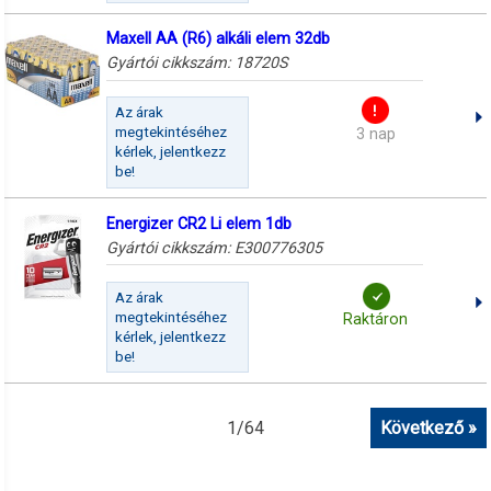
Maxell AA (R6) alkáli elem 32db
Gyártói cikkszám:
18720S
Az árak
megtekintéséhez
3 nap
kérlek, jelentkezz
be!
Energizer CR2 Li elem 1db
Gyártói cikkszám:
E300776305
Az árak
megtekintéséhez
Raktáron
kérlek, jelentkezz
be!
1
/
64
Következő »