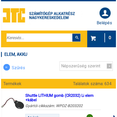
Belépés
0
ELEM, AKKU
Népszerűség szerint
Szűrés
Termékek
Találatok száma: 634
Shuttle LITHIUM gomb (CR2032) Li elem
+kábel
Gyártói cikkszám:
WPOZ-B203202