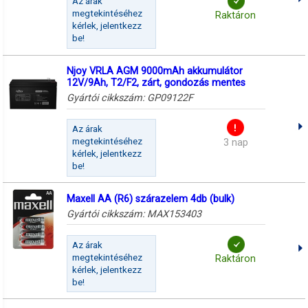
Az árak
megtekintéséhez
Raktáron
kérlek, jelentkezz
be!
Njoy VRLA AGM 9000mAh akkumulátor
12V/9Ah, T2/F2, zárt, gondozás mentes
Gyártói cikkszám:
GP09122F
Az árak
megtekintéséhez
3 nap
kérlek, jelentkezz
be!
Maxell AA (R6) szárazelem 4db (bulk)
Gyártói cikkszám:
MAX153403
Az árak
megtekintéséhez
Raktáron
kérlek, jelentkezz
be!