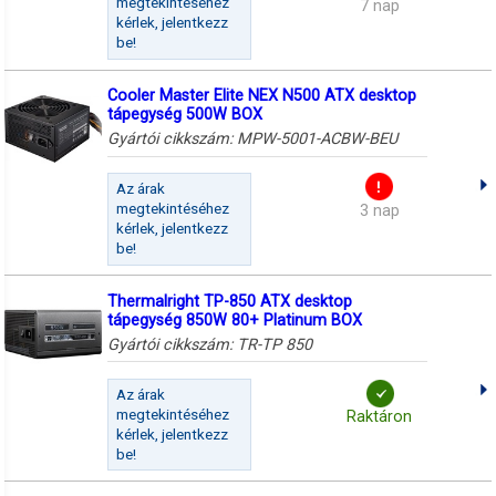
megtekintéséhez
7 nap
kérlek, jelentkezz
be!
Cooler Master Elite NEX N500 ATX desktop
tápegység 500W BOX
Gyártói cikkszám:
MPW-5001-ACBW-BEU
Az árak
megtekintéséhez
3 nap
kérlek, jelentkezz
be!
Thermalright TP-850 ATX desktop
tápegység 850W 80+ Platinum BOX
Gyártói cikkszám:
TR-TP 850
Az árak
megtekintéséhez
Raktáron
kérlek, jelentkezz
be!