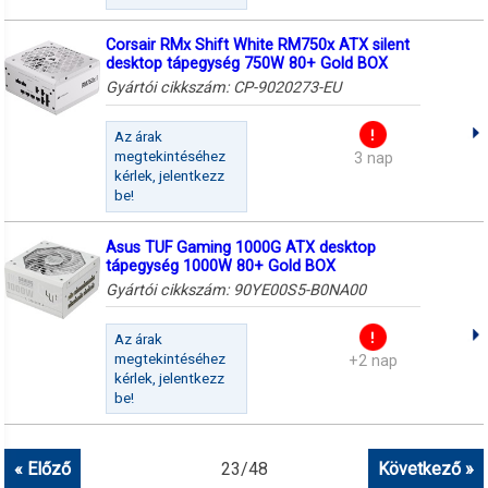
Corsair RMx Shift White RM750x ATX silent
desktop tápegység 750W 80+ Gold BOX
Gyártói cikkszám:
CP-9020273-EU
Az árak
megtekintéséhez
3 nap
kérlek, jelentkezz
be!
Asus TUF Gaming 1000G ATX desktop
tápegység 1000W 80+ Gold BOX
Gyártói cikkszám:
90YE00S5-B0NA00
Az árak
megtekintéséhez
+2 nap
kérlek, jelentkezz
be!
« Előző
23
/
48
Következő »