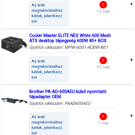
Az árak
megtekintéséhez
+2 nap
kérlek, jelentkezz
be!
Cooler Master ELITE NEX White 600 Mesh
ATX desktop tápegység 600W 80+ BOX
Gyártói cikkszám:
MPW-6001-ACBW-BE1
Az árak
megtekintéséhez
+2 nap
kérlek, jelentkezz
be!
Brother PA-AD-600AEU külső nyomtató
tápadapter OEM
Gyártói cikkszám:
PAAD600AEU
Az árak
megtekintéséhez
7 nap
kérlek, jelentkezz
be!