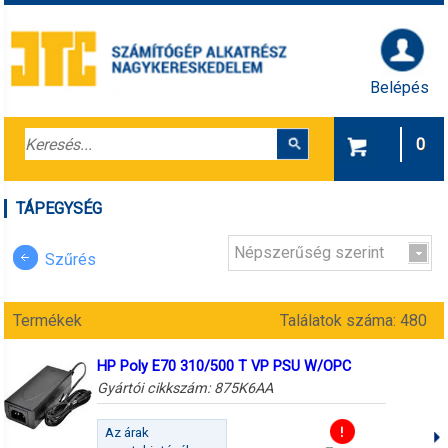
Belépés
0
TÁPEGYSÉG
Népszerűség szerint
Szűrés
Termékek
Találatok száma: 480
HP Poly E70 310/500 T VP PSU W/OPC
Gyártói cikkszám:
875K6AA
Az árak