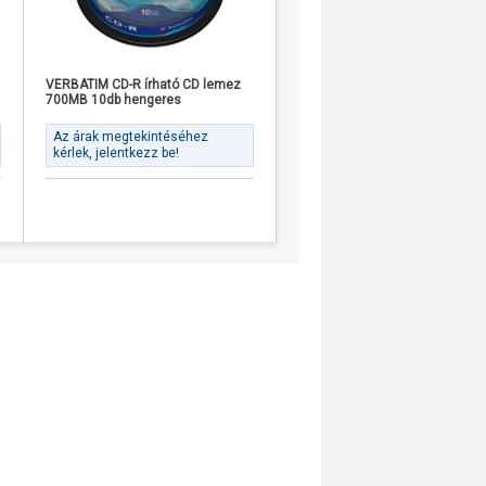
VERBATIM CD-R írható CD lemez
Philips CD-R80CBx25 cake CD-
700MB 10db hengeres
írható CD lemez 700MB 25db
Az árak megtekintéséhez
Az árak megtekintéséhez
kérlek, jelentkezz be!
kérlek, jelentkezz be!