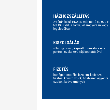
HÁZHOZSZÁLLÍTÁS
24 órán belül, INGYEN már nettó 80.000 Ft
tól, IGÉNYRE szabva; villámgyorsan vagy
legolcsóbban
KISZOLGÁLÁS
villámgyorsan, képzett munkatársaink
pontos, szakszerű tájékoztatásával
FIZETÉS
hűségért cserébe bizalom; kedvező
fizetési konstrukciók, hitelkeret, egyénre
szabott kedvezmények