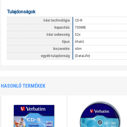
Tulajdonságok
írási technológia
CD-R
kapacitás
700MB
írási sebesség
52x
típus
írható
kiszerelés
slim
egyéb tulajdonság
(DataLife)
HASONLÓ TERMÉKEK