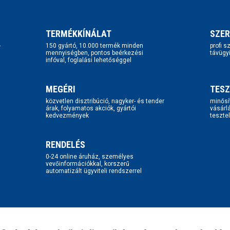
TERMÉKKÍNÁLAT
SZER
-
150 gyártó, 10.000 termék minden
profi 
mennyiségben, pontos beérkezési
távügy
infóval, foglalási lehetőséggel
MEGÉRI
TESZ
közvetlen disztribúció, nagyker- és tender
minősí
árak, folyamatos akciók, gyártói
vásárl
kedvezmények
tesztel
RENDELÉS
0-24 online áruház, személyes
vevőinformációkkal, korszerű
automatizált ügyviteli rendszerrel