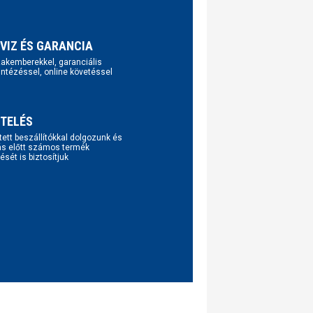
VIZ ÉS GARANCIA
szakemberekkel, garanciális
intézéssel, online követéssel
TELÉS
tett beszállítókkal dolgozunk és
ás előtt számos termék
ését is biztosítjuk