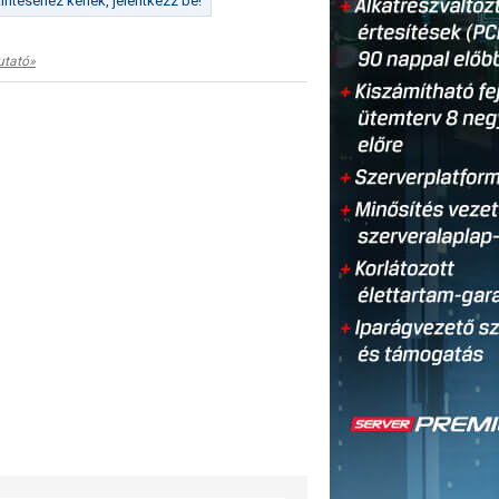
ntéséhez kérlek, jelentkezz be!
utató»