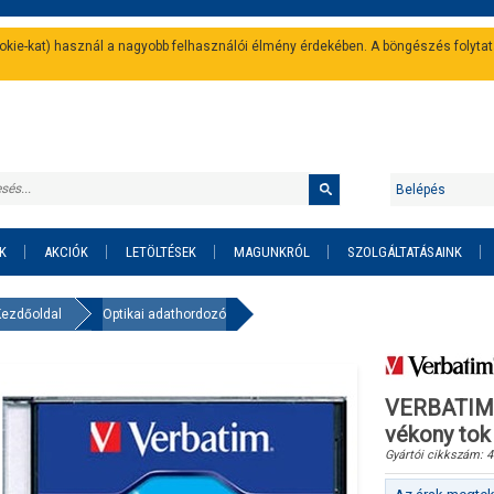
cookie-kat) használ a nagyobb felhasználói élmény érdekében. A böngészés folyta
Belépés
K
AKCIÓK
LETÖLTÉSEK
MAGUNKRÓL
SZOLGÁLTATÁSAINK
Kezdőoldal
Optikai adathordozó
VERBATIM 
vékony tok
Gyártói cikkszám:
4