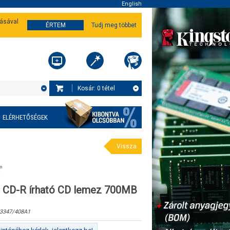
English
tásával
ÉRTEM
Tudj meg többet
Kosár:
0
tétel
ELÉRHETŐSÉGEK
Vissza
CD-R írható CD lemez 700MB
3347/408A1