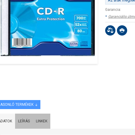
Az árak megteki
Garancia:
-
Garanciális útm
ASONLÓ TERMÉKEK
ADATOK
LEÍRÁS
LINKEK