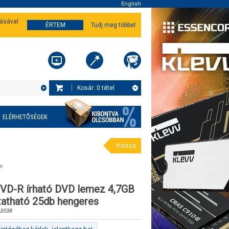
English
tásával
ÉRTEM
Tudj meg többet
Kosár:
0
tétel
ELÉRHETŐSÉGEK
Vissza
VD-R írható DVD lemez 4,7GB
atható 25db hengeres
3538