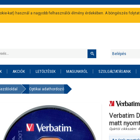
cookie-kat) használ a nagyobb felhasználói élmény érdekében. A böngészés folyta
Belépés
K
AKCIÓK
LETÖLTÉSEK
MAGUNKRÓL
SZOLGÁLTATÁSAINK
Kezdőoldal
Optikai adathordozó
Verbatim D
matt nyomt
Gyártói cikkszám:
4