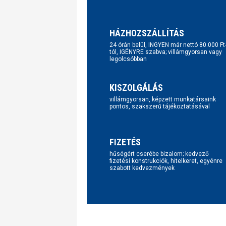
HÁZHOZSZÁLLÍTÁS
24 órán belül, INGYEN már nettó 80.000 Ft
tól, IGÉNYRE szabva; villámgyorsan vagy
legolcsóbban
KISZOLGÁLÁS
villámgyorsan, képzett munkatársaink
pontos, szakszerű tájékoztatásával
FIZETÉS
hűségért cserébe bizalom; kedvező
fizetési konstrukciók, hitelkeret, egyénre
szabott kedvezmények