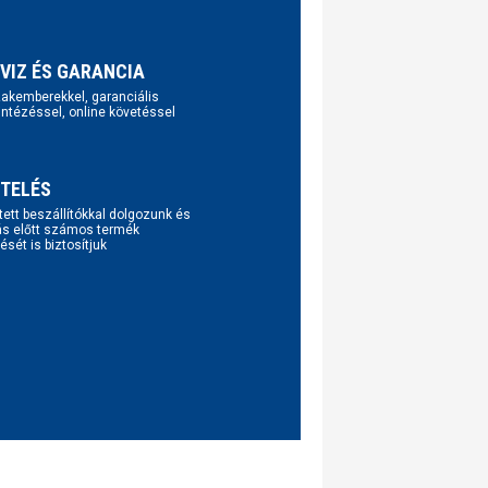
VIZ ÉS GARANCIA
szakemberekkel, garanciális
intézéssel, online követéssel
TELÉS
tett beszállítókkal dolgozunk és
ás előtt számos termék
ését is biztosítjuk