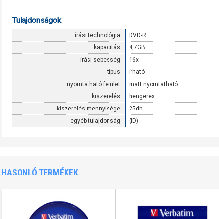
Tulajdonságok
írási technológia
DVD-R
kapacitás
4,7GB
írási sebesség
16x
típus
írható
nyomtatható felület
matt nyomtatható
kiszerelés
hengeres
kiszerelés mennyisége
25db
egyéb tulajdonság
(ID)
HASONLÓ TERMÉKEK