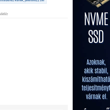
ntéséhez kérlek, jelentkezz be!
utató»