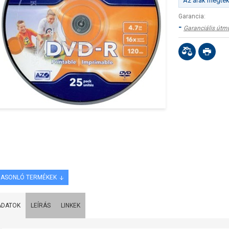
Az árak megteki
Garancia:
-
Garanciális útm
ASONLÓ TERMÉKEK
ADATOK
LEÍRÁS
LINKEK