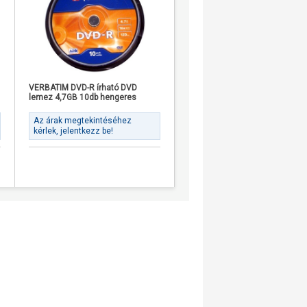
VERBATIM DVD-R írható DVD
VERBATIM DVD-R írható DVD
lemez 4,7GB 10db hengeres
lemez 4,7GB vékony tok
Az árak megtekintéséhez
Az árak megtekintéséhez
kérlek, jelentkezz be!
kérlek, jelentkezz be!