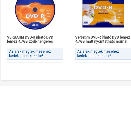
VERBATIM DVD-R írható DVD
Verbatim DVD-R írható DVD lemez
lemez 4,7GB 25db hengeres
4,7GB matt nyomtatható normál
tok
Az árak megtekintéséhez
Az árak megtekintéséhez
kérlek, jelentkezz be!
kérlek, jelentkezz be!