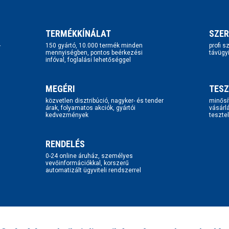
TERMÉKKÍNÁLAT
SZER
-
150 gyártó, 10.000 termék minden
profi 
mennyiségben, pontos beérkezési
távügy
infóval, foglalási lehetőséggel
MEGÉRI
TESZ
közvetlen disztribúció, nagyker- és tender
minősí
árak, folyamatos akciók, gyártói
vásárl
kedvezmények
tesztel
RENDELÉS
0-24 online áruház, személyes
vevőinformációkkal, korszerű
automatizált ügyviteli rendszerrel