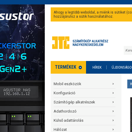
Ahogy a legtöbb weboldal, a miénk is sütiket (
hozzájárulsz a sütik használatához.
TERMÉKEK
HÍREK
ÚJDONSÁGO
Mobil eszközök
Konfiguráció
Számítógép alkatrészek
Adathordozó
Külső adattárolás
Hálózat