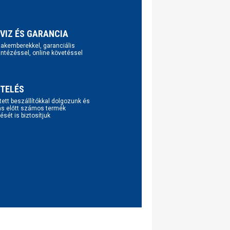
VIZ ÉS GARANCIA
szakemberekkel, garanciális
intézéssel, online követéssel
TELÉS
tett beszállítókkal dolgozunk és
ás előtt számos termék
ését is biztosítjuk