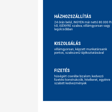
HÁZHOZSZÁLLÍTÁS
24 órán belül, INGYEN már nettó 80.000 Ft
tól, IGÉNYRE szabva; villámgyorsan vagy
legolcsóbban
KISZOLGÁLÁS
villámgyorsan, képzett munkatársaink
pontos, szakszerű tájékoztatásával
FIZETÉS
hűségért cserébe bizalom; kedvező
fizetési konstrukciók, hitelkeret, egyénre
szabott kedvezmények