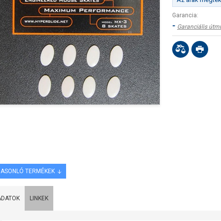
Garancia:
-
Garanciális útm
ASONLÓ TERMÉKEK
ADATOK
LINKEK