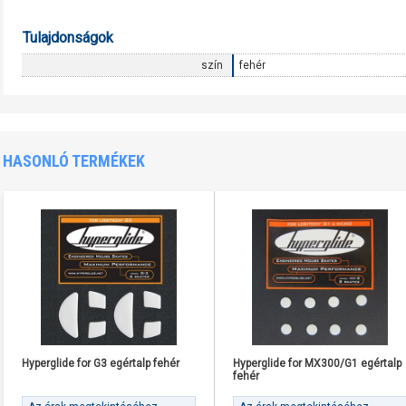
Tulajdonságok
szín
fehér
HASONLÓ TERMÉKEK
Hyperglide for G3 egértalp fehér
Hyperglide for MX300/G1 egértalp
fehér