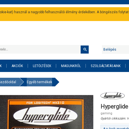
cookie-kat) használ a nagyobb felhasználói élmény érdekében. A böngészés folyta
Belépés
K
AKCIÓK
LETÖLTÉSEK
MAGUNKRÓL
SZOLGÁLTATÁSAINK
Kezdőoldal
Egyéb termékek
Hyperglide
gaming
Gyártói cikkszám:
H
Az árak megteki