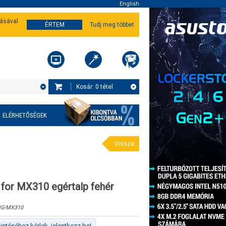
English
tásával
ÉRTEM
Tudj meg többet
Kosár:
0
tétel
ELÉRHETŐSÉGEK
Vissza
 for MX310 egértalp fehér
G-MX310
ntéséhez kérlek, jelentkezz be!