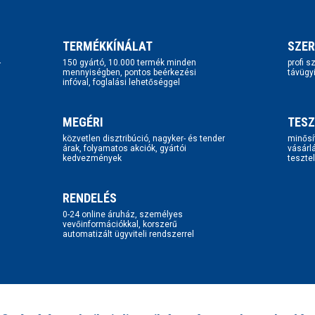
TERMÉKKÍNÁLAT
SZER
-
150 gyártó, 10.000 termék minden
profi 
mennyiségben, pontos beérkezési
távügy
infóval, foglalási lehetőséggel
MEGÉRI
TESZ
közvetlen disztribúció, nagyker- és tender
minősí
árak, folyamatos akciók, gyártói
vásárl
kedvezmények
tesztel
RENDELÉS
0-24 online áruház, személyes
vevőinformációkkal, korszerű
automatizált ügyviteli rendszerrel