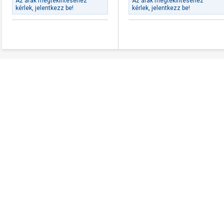
Az árak megtekintéséhez
Az árak megtekintéséhez
kérlek, jelentkezz be!
kérlek, jelentkezz be!