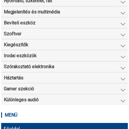
Nyomtató, szkenner, fax
Megjelenítés és multimédia
Beviteli eszköz
Szoftver
Kiegészítők
Irodai eszközök
Szórakoztató elektronika
Háztartás
Gamer szekció
Különleges audió
MENÜ
Főoldal