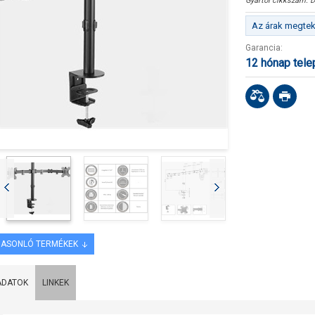
Gyártói cikkszám:
D
Az árak megteki
Garancia:
12 hónap tel
ASONLÓ TERMÉKEK
ADATOK
LINKEK