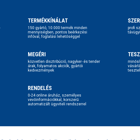
TERMÉKKÍNÁLAT
SZER
-
150 gyártó, 10.000 termék minden
profi 
mennyiségben, pontos beérkezési
távügy
infóval, foglalási lehetőséggel
MEGÉRI
TESZ
közvetlen disztribúció, nagyker- és tender
minősí
árak, folyamatos akciók, gyártói
vásárl
kedvezmények
tesztel
RENDELÉS
0-24 online áruház, személyes
vevőinformációkkal, korszerű
automatizált ügyviteli rendszerrel