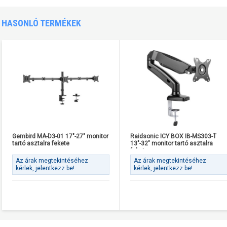
HASONLÓ TERMÉKEK
Gembird MA-D3-01 17"-27" monitor
Raidsonic ICY BOX IB-MS303-T
tartó asztalra fekete
13"-32" monitor tartó asztalra
fekete
Az árak megtekintéséhez
Az árak megtekintéséhez
kérlek, jelentkezz be!
kérlek, jelentkezz be!