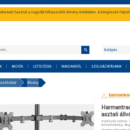
cookie-kat) használ a nagyobb felhasználói élmény érdekében. A böngészés folyta
Belépés
K
AKCIÓK
LETÖLTÉSEK
MAGUNKRÓL
SZOLGÁLTATÁSAINK
Kezdőoldal
Állvány
Harmantrad
asztali áll
eszközök száma: 2d
terhelhetőség: 8kg