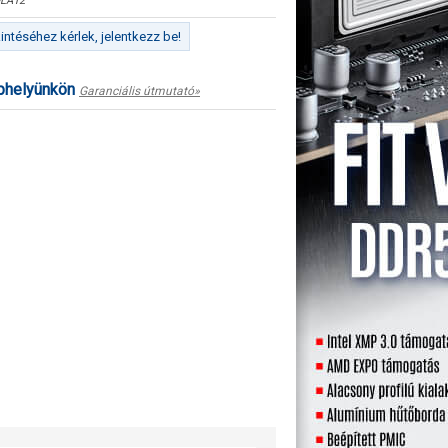
LA12
ntéséhez kérlek, jelentkezz be!
ephelyünkön
Garanciális útmutató»