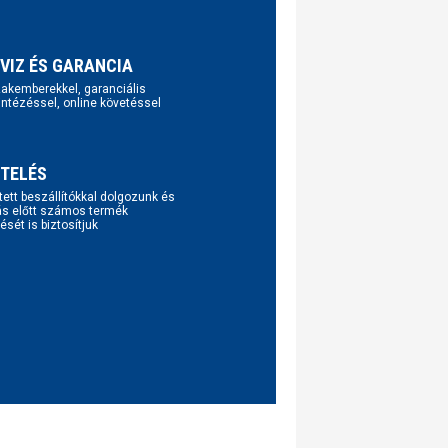
VIZ ÉS GARANCIA
szakemberekkel, garanciális
intézéssel, online követéssel
TELÉS
tett beszállítókkal dolgozunk és
ás előtt számos termék
ését is biztosítjuk