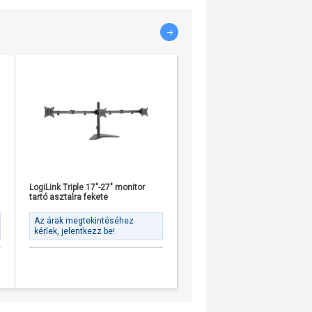
LogiLink Triple 17"-27" monitor
Equip 650612 37"-70" monitor 
tartó asztalra fekete
tartó asztalra fekete
Az árak megtekintéséhez
Az árak megtekintéséhez
kérlek, jelentkezz be!
kérlek, jelentkezz be!