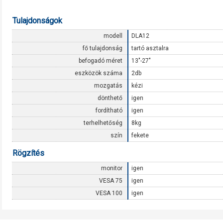
Tulajdonságok
modell
DLA12
fő tulajdonság
tartó asztalra
befogadó méret
13"-27"
eszközök száma
2db
mozgatás
kézi
dönthető
igen
fordítható
igen
terhelhetőség
8kg
szín
fekete
Rögzítés
monitor
igen
VESA 75
igen
VESA 100
igen