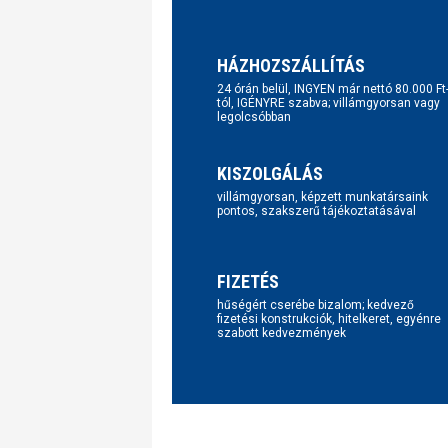
HÁZHOZSZÁLLÍTÁS
24 órán belül, INGYEN már nettó 80.000 Ft
tól, IGÉNYRE szabva; villámgyorsan vagy
legolcsóbban
KISZOLGÁLÁS
villámgyorsan, képzett munkatársaink
pontos, szakszerű tájékoztatásával
FIZETÉS
hűségért cserébe bizalom; kedvező
fizetési konstrukciók, hitelkeret, egyénre
szabott kedvezmények