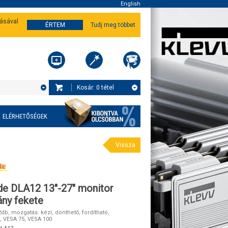
English
tásával
ÉRTEM
Tudj meg többet
Kosár:
0
tétel
ELÉRHETŐSÉGEK
Vissza
e DLA12 13"-27" monitor
vány fekete
b, mozgatás: kézi, dönthető, fordítható,
, VESA 75, VESA 100