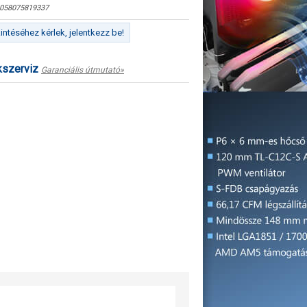
058075819337
ntéséhez kérlek, jelentkezz be!
kszerviz
Garanciális útmutató»