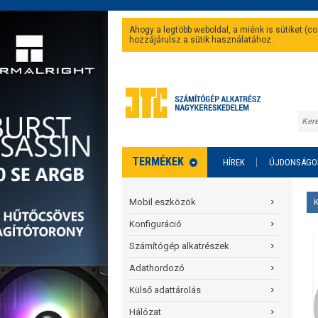
Ahogy a legtöbb weboldal, a miénk is sütiket (
hozzájárulsz a sütik használatához.
TERMÉKEK
HÍREK
ÚJDONSÁGO
Mobil eszközök
Konfiguráció
Számítógép alkatrészek
Adathordozó
Külső adattárolás
Hálózat