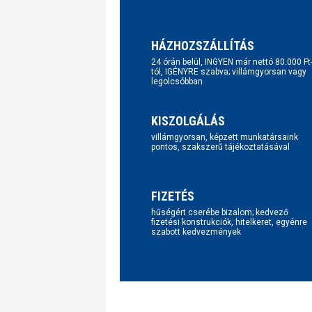
HÁZHOZSZÁLLÍTÁS
24 órán belül, INGYEN már nettó 80.000 Ft
tól, IGÉNYRE szabva; villámgyorsan vagy
legolcsóbban
KISZOLGÁLÁS
villámgyorsan, képzett munkatársaink
pontos, szakszerű tájékoztatásával
FIZETÉS
hűségért cserébe bizalom; kedvező
fizetési konstrukciók, hitelkeret, egyénre
szabott kedvezmények