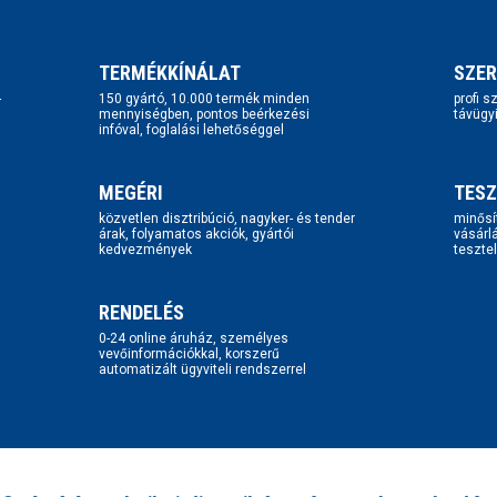
TERMÉKKÍNÁLAT
SZER
-
150 gyártó, 10.000 termék minden
profi 
mennyiségben, pontos beérkezési
távügy
infóval, foglalási lehetőséggel
MEGÉRI
TESZ
közvetlen disztribúció, nagyker- és tender
minősí
árak, folyamatos akciók, gyártói
vásárl
kedvezmények
tesztel
RENDELÉS
0-24 online áruház, személyes
vevőinformációkkal, korszerű
automatizált ügyviteli rendszerrel