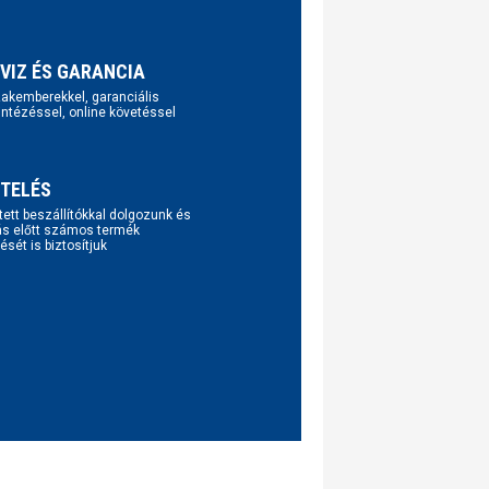
VIZ ÉS GARANCIA
szakemberekkel, garanciális
intézéssel, online követéssel
TELÉS
tett beszállítókkal dolgozunk és
ás előtt számos termék
ését is biztosítjuk