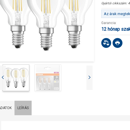
Gyártói cikkszám:
4
Az árak megteki
Garancia:
12 hónap sza
ADATOK
LEÍRÁS