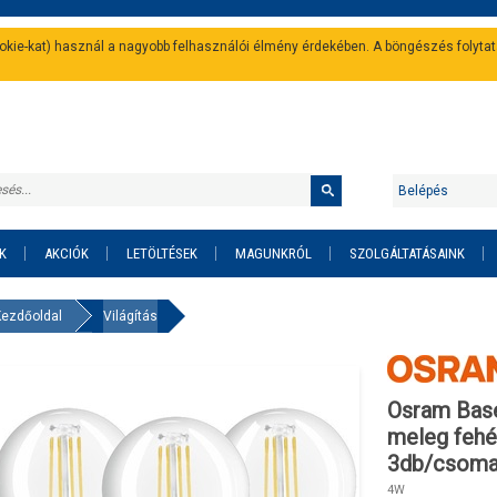
cookie-kat) használ a nagyobb felhasználói élmény érdekében. A böngészés folyta
Belépés
K
AKCIÓK
LETÖLTÉSEK
MAGUNKRÓL
SZOLGÁLTATÁSAINK
Kezdőoldal
Világítás
Osram Bas
meleg fehé
3db/csom
4W