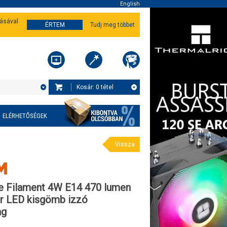
English
tásával
ÉRTEM
Tudj meg többet
Kosár:
0
tétel
ELÉRHETŐSÉGEK
Vissza
e Filament 4W E14 470 lumen
r LED kisgömb izzó
ag