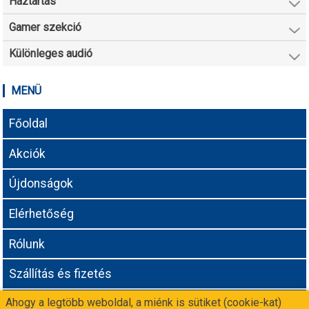
Háztartás
Gamer szekció
Különleges audió
MENÜ
Főoldal
Akciók
Újdonságok
Elérhetőség
Rólunk
Szállítás és fizetés
Ahogy a legtöbb weboldal, a miénk is sütiket (cookie-kat)
Adatvédelmi tájékoztató