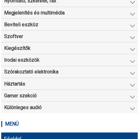
Nyomtató, szkenner, fax
Megjelenítés és multimédia
Beviteli eszköz
Szoftver
Kiegészítők
Irodai eszközök
Szórakoztató elektronika
Háztartás
Gamer szekció
Különleges audió
MENÜ
Főoldal