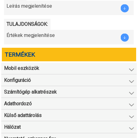
Leírás megjelenítése
TULAJDONSÁGOK:
Értékek megjelenítése
TERMÉKEK
Mobil eszközök
Konfiguráció
Számítógép alkatrészek
Adathordozó
Külső adattárolás
Hálózat