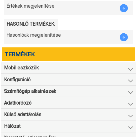
Értékek megjelenítése
HASONLÓ TERMÉKEK:
Hasonlóak megjelenítése
TERMÉKEK
Mobil eszközök
Konfiguráció
Számítógép alkatrészek
Adathordozó
Külső adattárolás
Hálózat