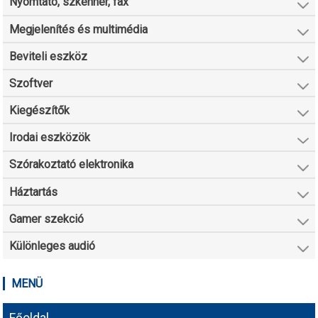
Nyomtató, szkenner, fax
Megjelenítés és multimédia
Beviteli eszköz
Szoftver
Kiegészítők
Irodai eszközök
Szórakoztató elektronika
Háztartás
Gamer szekció
Különleges audió
MENÜ
Főoldal