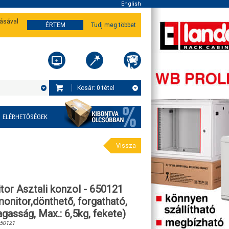
English
tásával
ÉRTEM
Tudj meg többet
Kosár:
0
tétel
ELÉRHETŐSÉGEK
Vissza
tor Asztali konzol - 650121
monitor,dönthető, forgatható,
agasság, Max.: 6,5kg, fekete)
50121