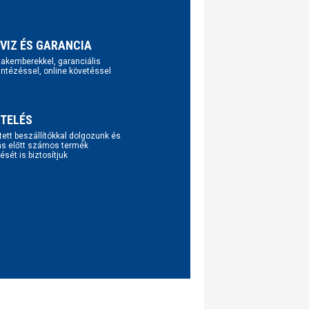
VIZ ÉS GARANCIA
szakemberekkel, garanciális
intézéssel, online követéssel
TELÉS
tett beszállítókkal dolgozunk és
ás előtt számos termék
ését is biztosítjuk