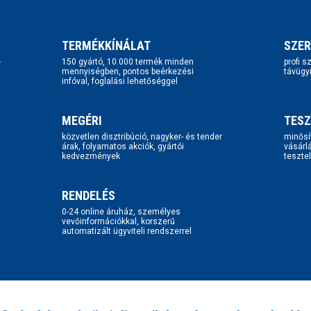
TERMÉKKÍNÁLAT
SZER
-
150 gyártó, 10.000 termék minden
profi 
mennyiségben, pontos beérkezési
távügy
infóval, foglalási lehetőséggel
MEGÉRI
TESZ
közvetlen disztribúció, nagyker- és tender
minősí
árak, folyamatos akciók, gyártói
vásárl
kedvezmények
tesztel
RENDELÉS
0-24 online áruház, személyes
vevőinformációkkal, korszerű
automatizált ügyviteli rendszerrel