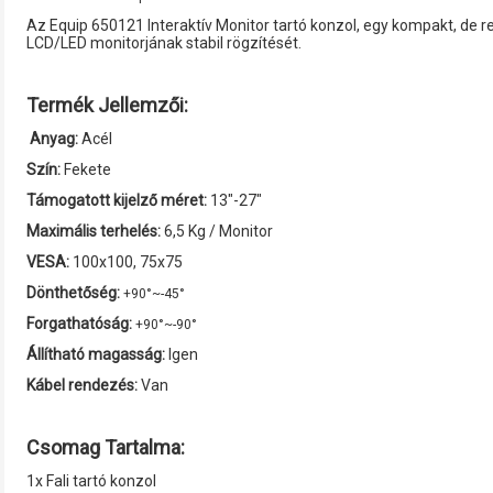
Az Equip 650121 Interaktív Monitor tartó konzol, egy kompakt, de re
LCD/LED monitorjának stabil rögzítését.
Termék Jellemzői:
Anyag:
Acél
Szín:
Fekete
Támogatott kijelző méret:
13"-27"
Maximális terhelés:
6,5 Kg / Monitor
VESA:
100x100, 75x75
Dönthetőség:
+90°~-45°
Forgathatóság:
+90°~-90°
Állítható magasság:
Igen
Kábel rendezés:
Van
Csomag Tartalma:
1x Fali tartó konzol