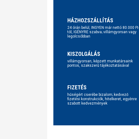
HÁZHOZSZÁLLÍTÁS
24 órán belül, INGYEN már nettó 80.000 Ft
tól, IGÉNYRE szabva; villámgyorsan vagy
legolcsóbban
KISZOLGÁLÁS
villámgyorsan, képzett munkatársaink
pontos, szakszerű tájékoztatásával
FIZETÉS
hűségért cserébe bizalom; kedvező
fizetési konstrukciók, hitelkeret, egyénre
szabott kedvezmények