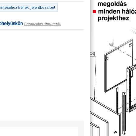
ntéséhez kérlek, jelentkezz be!
ephelyünkön
Garanciális útmutató»