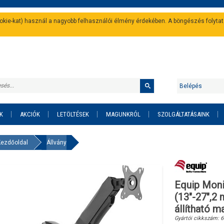
cookie-kat) használ a nagyobb felhasználói élmény érdekében. A böngészés folyta
Belépés
K
AKCIÓK
LETÖLTÉSEK
MAGUNKRÓL
SZOLGÁLTATÁSAINK
Kezdőoldal
Állvány
Equip Moni
(13"-27",2 
állítható m
Gyártói cikkszám:
6