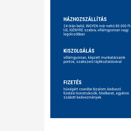
HÁZHOZSZÁLLÍTÁS
24 órán belül, INGYEN már nettó 80.000 Ft
tól, IGÉNYRE szabva; villámgyorsan vagy
legolcsóbban
KISZOLGÁLÁS
villámgyorsan, képzett munkatársaink
pontos, szakszerű tájékoztatásával
FIZETÉS
hűségért cserébe bizalom; kedvező
fizetési konstrukciók, hitelkeret, egyénre
szabott kedvezmények