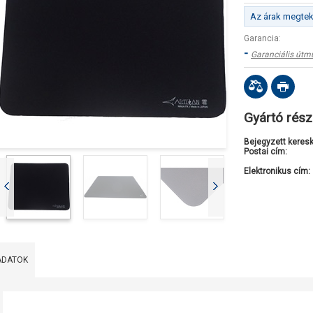
Az árak megteki
Garancia:
-
Garanciális útm
Gyártó rész
Bejegyzett keres
Postai cím:
Elektronikus cím:
ADATOK