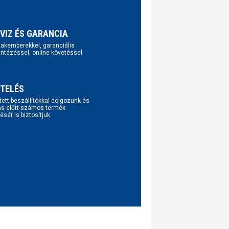
VIZ ÉS GARANCIA
szakemberekkel, garanciális
intézéssel, online követéssel
TELÉS
tett beszállítókkal dolgozunk és
ás előtt számos termék
ését is biztosítjuk