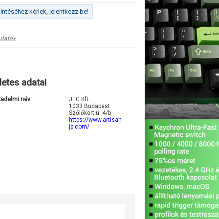
ntéséhez kérlek, jelentkezz be!
utató»
letes adatai
kedelmi név:
JTC Kft.
1033 Budapest
Szőlőkert u. 4/b
https://www.artisan-
jp.com/