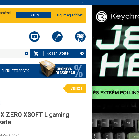
English
tásával
ÉRTEM
Tudj meg többet
Kosár:
0
tétel
ELÉRHETŐSÉGEK
Vissza
X ZERO XSOFT L gaming
kete
X-ZR-XS-L-B