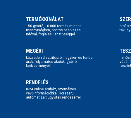
TERMÉKKÍNÁLAT
SZER
-
150 gyártó, 10.000 termék minden
profi 
mennyiségben, pontos beérkezési
távügy
infóval, foglalási lehetőséggel
MEGÉRI
TESZ
közvetlen disztribúció, nagyker- és tender
minősí
árak, folyamatos akciók, gyártói
vásárl
kedvezmények
tesztel
RENDELÉS
0-24 online áruház, személyes
vevőinformációkkal, korszerű
automatizált ügyviteli rendszerrel