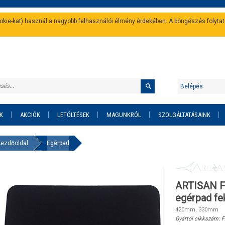
cookie-kat) használ a nagyobb felhasználói élmény érdekében. A böngészés folyta
Belépés
K
AKCIÓK
LETÖLTÉSEK
MAGUNKRÓL
SZOLGÁLTATÁSAINK
Kezdőoldal
Egérpad
ARTISAN F
egérpad fe
420mm, 330mm
Gyártói cikkszám:
F