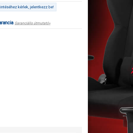
ntéséhez kérlek, jelentkezz be!
arancia
Garanciális útmutató»