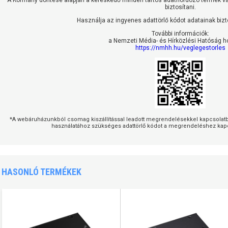
A Kormány döntése alapján a kereskedő minden tartós adathordozó termék vás
biztosítani.
Használja az ingyenes adattörlő kódot adatainak biz
További információk:
a Nemzeti Média- és Hírközlési Hatóság h
https://nmhh.hu/veglegestorles
*A webáruházunkból csomag kiszállítással leadott megrendelésekkel kapcsolatban
használatához szükséges adattörlő kódot a megrendeléshez kapc
HASONLÓ TERMÉKEK