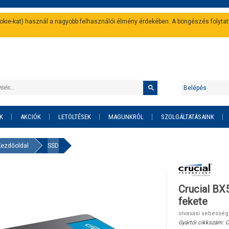
cookie-kat) használ a nagyobb felhasználói élmény érdekében. A böngészés folyta
Belépés
K
AKCIÓK
LETÖLTÉSEK
MAGUNKRÓL
SZOLGÁLTATÁSAINK
Kezdőoldal
SSD
Crucial BX
fekete
olvasási sebesség
Gyártói cikkszám:
C