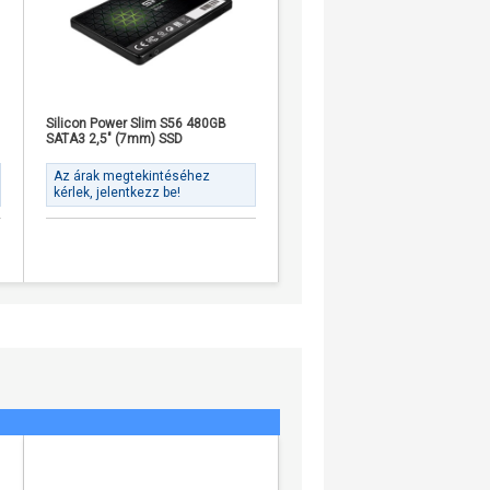
Silicon Power Slim S56 480GB
Lexar NQ100 512GB SATA3 2,5
SATA3 2,5" (7mm) SSD
SSD szürke
Az árak megtekintéséhez
Az árak megtekintéséhez
kérlek, jelentkezz be!
kérlek, jelentkezz be!