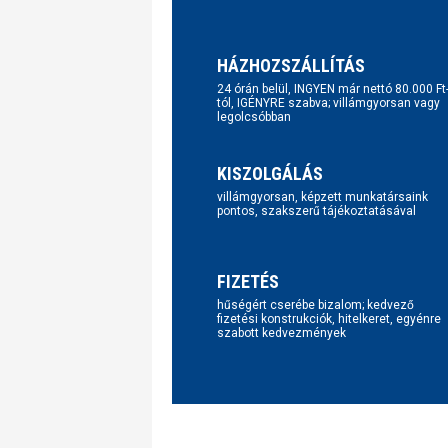
HÁZHOZSZÁLLÍTÁS
24 órán belül, INGYEN már nettó 80.000 Ft
tól, IGÉNYRE szabva; villámgyorsan vagy
legolcsóbban
KISZOLGÁLÁS
villámgyorsan, képzett munkatársaink
pontos, szakszerű tájékoztatásával
FIZETÉS
hűségért cserébe bizalom; kedvező
fizetési konstrukciók, hitelkeret, egyénre
szabott kedvezmények