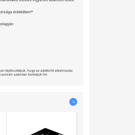
árlásakor köteles ingyenes adattörlő kódot
tonsága érdekében!*
onlapján:
 tájékoztatjuk, hogy az adattörlő alkalmazás
solódó számlán tüntetjük fel.