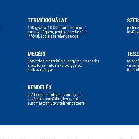
TERMÉKKÍNÁLAT
SZER
-
150 gyártó, 10.000 termék minden
profi 
mennyiségben, pontos beérkezési
távügy
infóval, foglalási lehetőséggel
MEGÉRI
TESZ
közvetlen disztribúció, nagyker- és tender
minősí
árak, folyamatos akciók, gyártói
vásárl
kedvezmények
tesztel
RENDELÉS
0-24 online áruház, személyes
vevőinformációkkal, korszerű
automatizált ügyviteli rendszerrel