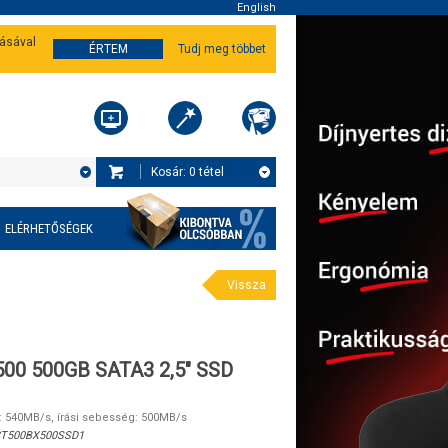
English
tásával
ÉRTEM
Tudj meg többet
Kosár:
0
tétel
ELÉRHETŐSÉGEK
Vissza
500 500GB SATA3 2,5" SSD
: 540MB/s, írási sebesség: 500MB/s
T500BX500SSD1