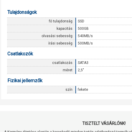
Tulajdonságok
fő tulajdonság
SSD
kapacitás
500GB
olvasási sebesség
540MB/s
írási sebesség
500MB/s
Csatlakozók
csatlakozás
SATA3
méret
2,5"
Fizikai jellemzők
szín
fekete
TISZTELT VÁSÁRLÓNK!