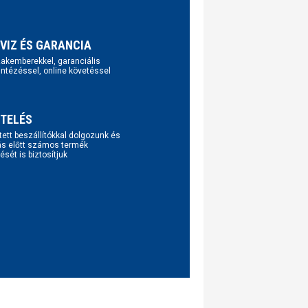
VIZ ÉS GARANCIA
szakemberekkel, garanciális
intézéssel, online követéssel
TELÉS
tett beszállítókkal dolgozunk és
ás előtt számos termék
ését is biztosítjuk