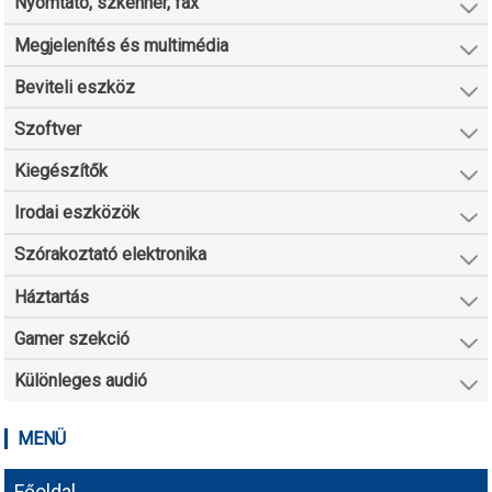
Nyomtató, szkenner, fax
Megjelenítés és multimédia
Beviteli eszköz
Szoftver
Kiegészítők
Irodai eszközök
Szórakoztató elektronika
Háztartás
Gamer szekció
Különleges audió
MENÜ
Főoldal