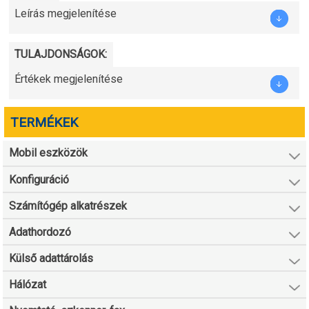
Leírás megjelenítése
TULAJDONSÁGOK:
Értékek megjelenítése
TERMÉKEK
Mobil eszközök
Konfiguráció
Számítógép alkatrészek
Adathordozó
Külső adattárolás
Hálózat