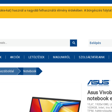
cookie-kat) használ a nagyobb felhasználói élmény érdekében. A böngészés folyta
Belépés
K
AKCIÓK
LETÖLTÉSEK
MAGUNKRÓL
SZOLGÁLTATÁSAINK
Kezdőoldal
Notebook
Asus Vivo
notebook e
15,6", 1920x1080, L
1024GB, Intel, Iris
TPM, háttérvilágít