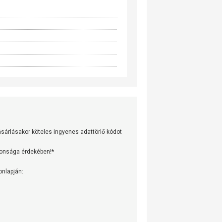
árlásakor köteles ingyenes adattörlő kódot
tonsága érdekében!*
onlapján: