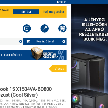
English
tásával
ÉRTEM
Tudj meg többet
Kosár:
0
tétel
ELÉRHETŐSÉGEK
Vissza
book 15 X1504VA-BQ800
züst (Cool Silver)
ED, Intel, i5-1335U, 10×, 0,9GHz, 16GB, PCIe M.2, SSD:
 Xe, LAN: nincs, IEEE 802.11ax (Wi-Fi 6), HDMI, USB-C,
ásos billentyűzet, ujjlenyomat-olvasó, FreeDOS,