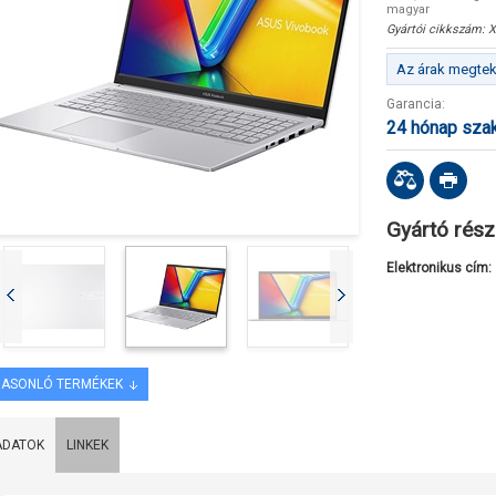
magyar
Gyártói cikkszám:
X
Az árak megteki
Garancia:
24 hónap sza
Gyártó rész
Elektronikus cím:
ASONLÓ TERMÉKEK
ADATOK
LINKEK