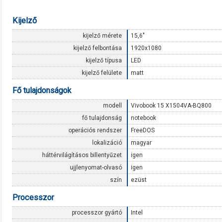
Kijelző
kijelző mérete
15,6"
kijelző felbontása
1920x1080
kijelző típusa
LED
kijelző felülete
matt
Fő tulajdonságok
modell
Vivobook 15 X1504VA-BQ800
fő tulajdonság
notebook
operációs rendszer
FreeDOS
lokalizáció
magyar
háttérvilágításos billentyűzet
igen
ujjlenyomat-olvasó
igen
szín
ezüst
Processzor
processzor gyártó
Intel