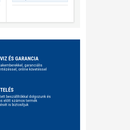
VIZ ÉS GARANCIA
szakemberekkel, garanciális
intézéssel, online követéssel
TELÉS
tett beszállítókkal dolgozunk és
ás előtt számos termék
ését is biztosítjuk