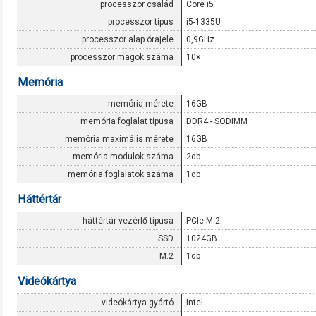
processzor család
Core i5
processzor típus
i5-1335U
processzor alap órajele
0,9GHz
processzor magok száma
10×
Memória
memória mérete
16GB
memória foglalat típusa
DDR4 - SODIMM
memória maximális mérete
16GB
memória modulok száma
2db
memória foglalatok száma
1db
Háttértár
háttértár vezérlő típusa
PCIe M.2
SSD
1024GB
M.2
1db
Videókártya
videókártya gyártó
Intel