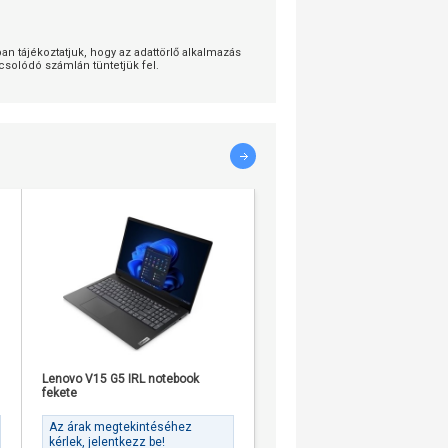
 tájékoztatjuk, hogy az adattörlő alkalmazás
solódó számlán tüntetjük fel.
Lenovo V15 G5 IRL notebook
Dell 15 DC15250 notebook ezü
fekete
Az árak megtekintéséhez
Az árak megtekintéséhez
kérlek, jelentkezz be!
kérlek, jelentkezz be!