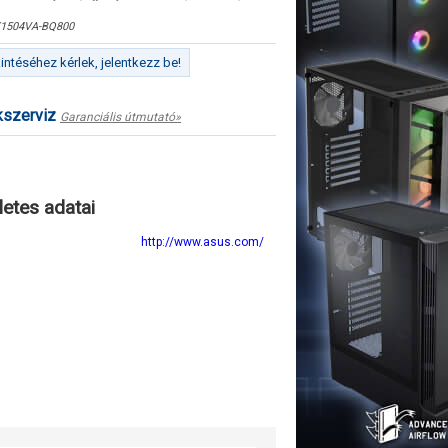
1504VA-BQ800
ntéséhez kérlek, jelentkezz be!
kszerviz
Garanciális útmutató»
letes adatai
http://www.asus.com/