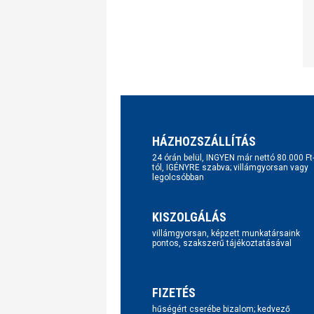
HÁZHOZSZÁLLÍTÁS
24 órán belül, INGYEN már nettó 80.000 Ft
tól, IGÉNYRE szabva; villámgyorsan vagy
legolcsóbban
KISZOLGÁLÁS
villámgyorsan, képzett munkatársaink
pontos, szakszerű tájékoztatásával
FIZETÉS
hűségért cserébe bizalom; kedvező