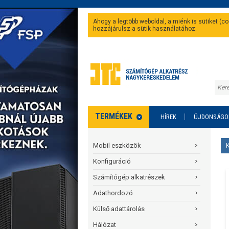
Ahogy a legtöbb weboldal, a miénk is sütiket (
hozzájárulsz a sütik használatához.
TERMÉKEK
HÍREK
ÚJDONSÁGO
Mobil eszközök
Konfiguráció
Számítógép alkatrészek
Adathordozó
Külső adattárolás
Hálózat