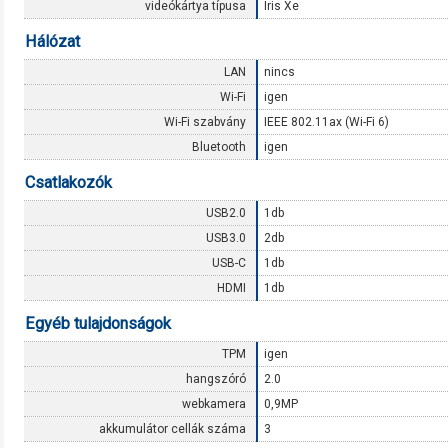
videókártya típusa
Iris Xe
Hálózat
LAN
nincs
Wi-Fi
igen
Wi-Fi szabvány
IEEE 802.11ax (Wi-Fi 6)
Bluetooth
igen
Csatlakozók
USB2.0
1db
USB3.0
2db
USB-C
1db
HDMI
1db
Egyéb tulajdonságok
TPM
igen
hangszóró
2.0
webkamera
0,9MP
akkumulátor cellák száma
3