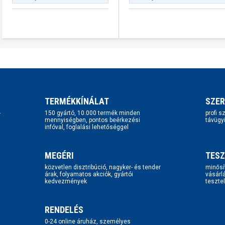
TERMÉKKÍNÁLAT
SZER
-
150 gyártó, 10.000 termék minden
profi 
mennyiségben, pontos beérkezési
távügy
infóval, foglalási lehetőséggel
MEGÉRI
TESZ
közvetlen disztribúció, nagyker- és tender
minősí
árak, folyamatos akciók, gyártói
vásárl
kedvezmények
tesztel
RENDELÉS
0-24 online áruház, személyes