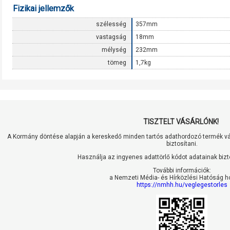
Fizikai jellemzők
szélesség
357mm
vastagság
18mm
mélység
232mm
tömeg
1,7kg
TISZTELT VÁSÁRLÓNK!
A Kormány döntése alapján a kereskedő minden tartós adathordozó termék vás
biztosítani.
Használja az ingyenes adattörlő kódot adatainak biz
További információk:
a Nemzeti Média- és Hírközlési Hatóság h
https://nmhh.hu/veglegestorles