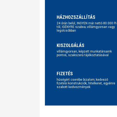
HÁZHOZSZÁLLÍTÁS
24 órán belül, INGYEN már nettó 80.000 Ft
tól, IGÉNYRE szabva; villámgyorsan vagy
legolcsóbban
KISZOLGÁLÁS
villámgyorsan, képzett munkatársaink
pontos, szakszerű tájékoztatásával
FIZETÉS
hűségért cserébe bizalom; kedvező
fizetési konstrukciók, hitelkeret, egyénre
szabott kedvezmények