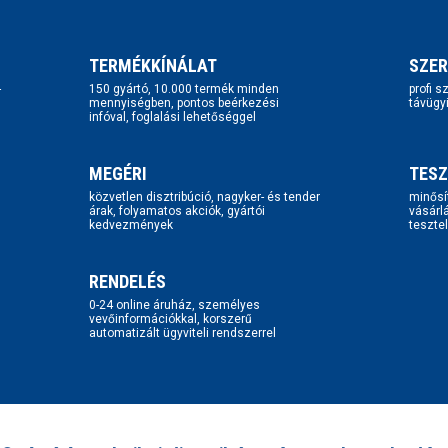
TERMÉKKÍNÁLAT
SZER
-
150 gyártó, 10.000 termék minden
profi 
mennyiségben, pontos beérkezési
távügy
infóval, foglalási lehetőséggel
MEGÉRI
TESZ
közvetlen disztribúció, nagyker- és tender
minősí
árak, folyamatos akciók, gyártói
vásárl
kedvezmények
tesztel
RENDELÉS
0-24 online áruház, személyes
vevőinformációkkal, korszerű
automatizált ügyviteli rendszerrel