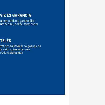
VIZ ÉS GARANCIA
szakemberekkel, garanciális
intézéssel, online követéssel
TELÉS
tett beszállítókkal dolgozunk és
ás előtt számos termék
ését is biztosítjuk