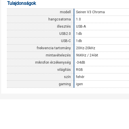
Tulajdonságok
modell
Seiren V3 Chroma
hangcsatorna
1.0
illesztés
USB-A
USB2.0
1db
USB-C
1db
frekvencia tartomány
20Hz-20kHz
mintavételezés
96KHz / 24-bit
mikrofon érzékenység
-34dB
világítás
RGB
szín
fehér
gaming
igen