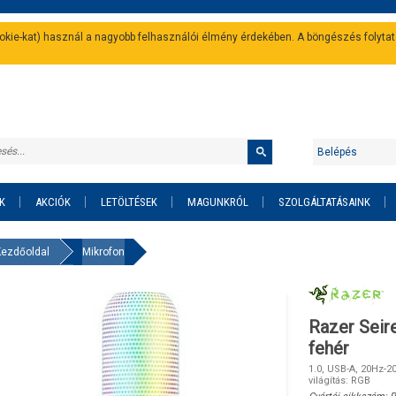
cookie-kat) használ a nagyobb felhasználói élmény érdekében. A böngészés folyta
Belépés
K
AKCIÓK
LETÖLTÉSEK
MAGUNKRÓL
SZOLGÁLTATÁSAINK
Kezdőoldal
Mikrofon
Razer Seir
fehér
1.0, USB-A, 20Hz-20
világítás: RGB