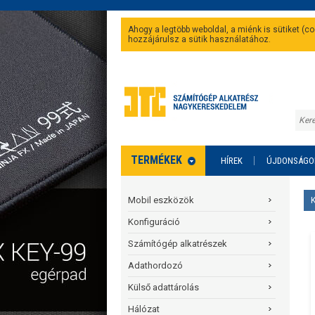
Ahogy a legtöbb weboldal, a miénk is sütiket (
hozzájárulsz a sütik használatához.
TERMÉKEK
HÍREK
ÚJDONSÁGO
Mobil eszközök
Konfiguráció
Számítógép alkatrészek
Adathordozó
Külső adattárolás
Hálózat