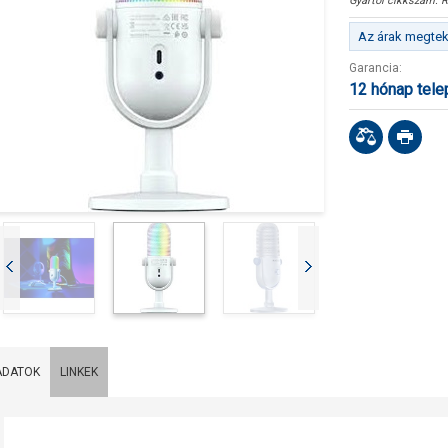
Gyártói cikkszám:
R
Az árak megteki
Garancia:
12 hónap tel
ADATOK
LINKEK