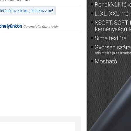
Z19-05060200-R3M1
ntéséhez kérlek, jelentkezz be!
ephelyünkön
Garanciális útmutató»