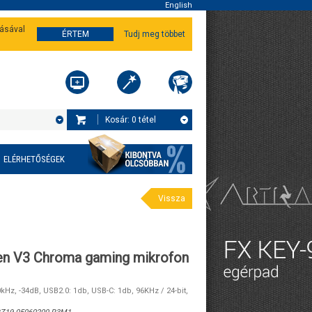
English
tásával
ÉRTEM
Tudj meg többet
Kosár:
0
tétel
ELÉRHETŐSÉGEK
Vissza
en V3 Chroma gaming mikrofon
kHz, -34dB, USB2.0: 1db, USB-C: 1db, 96KHz / 24-bit,