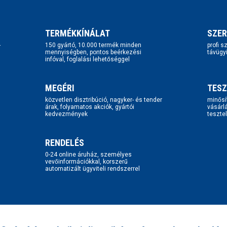
TERMÉKKÍNÁLAT
SZER
-
150 gyártó, 10.000 termék minden
profi 
mennyiségben, pontos beérkezési
távügy
infóval, foglalási lehetőséggel
MEGÉRI
TESZ
közvetlen disztribúció, nagyker- és tender
minősí
árak, folyamatos akciók, gyártói
vásárl
kedvezmények
tesztel
RENDELÉS
0-24 online áruház, személyes
vevőinformációkkal, korszerű
automatizált ügyviteli rendszerrel