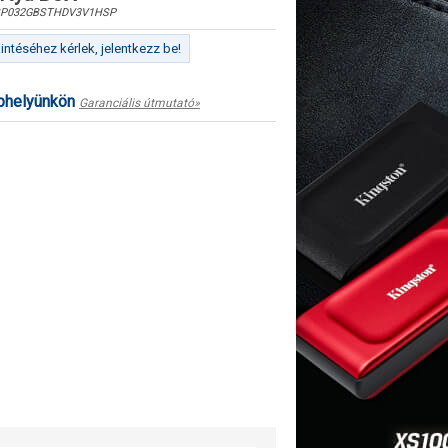
P032GBSTHDV3V1HSP
ntéséhez kérlek, jelentkezz be!
ephelyünkön
Garanciális útmutató»