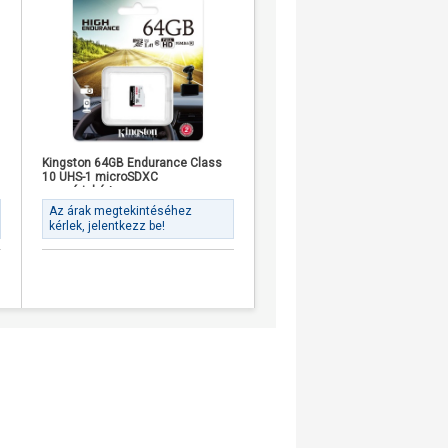
Kingston 64GB Endurance Class
Samsung 128GB T9 UHS-1
10 UHS-1 microSDXC
Class10 U3 V30 A2 microSDXC
memóriakártya
memóriakártya BOX fekete
Az árak megtekintéséhez
Az árak megtekintéséhez
kérlek, jelentkezz be!
kérlek, jelentkezz be!