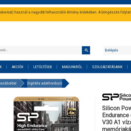
cookie-kat) használ a nagyobb felhasználói élmény érdekében. A böngészés folyta
Belépés
K
AKCIÓK
LETÖLTÉSEK
MAGUNKRÓL
SZOLGÁLTATÁSAINK
Kezdőoldal
Digitális adathordozó
Silicon Po
Endurance 
V30 A1 víz
memóriaká