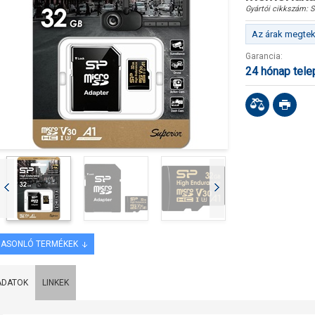
Gyártói cikkszám:
S
Az árak megteki
Garancia:
24 hónap tel
ASONLÓ TERMÉKEK
ADATOK
LINKEK