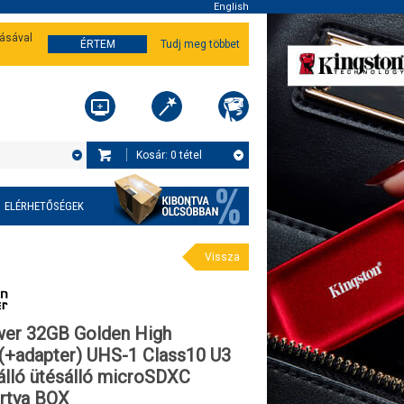
English
tásával
ÉRTEM
Tudj meg többet
Kosár:
0
tétel
ELÉRHETŐSÉGEK
Vissza
wer 32GB Golden High
(+adapter) UHS-1 Class10 U3
álló ütésálló microSDXC
rtya BOX