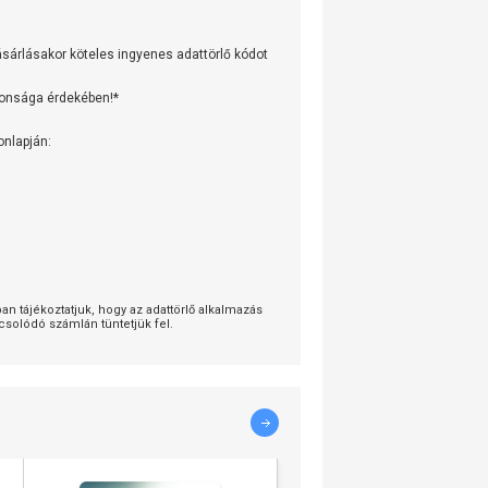
árlásakor köteles ingyenes adattörlő kódot
tonsága érdekében!*
onlapján:
 tájékoztatjuk, hogy az adattörlő alkalmazás
solódó számlán tüntetjük fel.