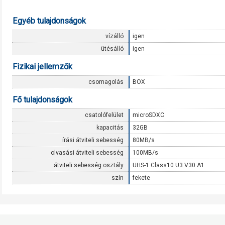
Egyéb tulajdonságok
vízálló
igen
ütésálló
igen
Fizikai jellemzők
csomagolás
BOX
Fő tulajdonságok
csatolófelület
microSDXC
kapacitás
32GB
írási átviteli sebesség
80MB/s
olvasási átviteli sebesség
100MB/s
átviteli sebesség osztály
UHS-1 Class10 U3 V30 A1
szín
fekete