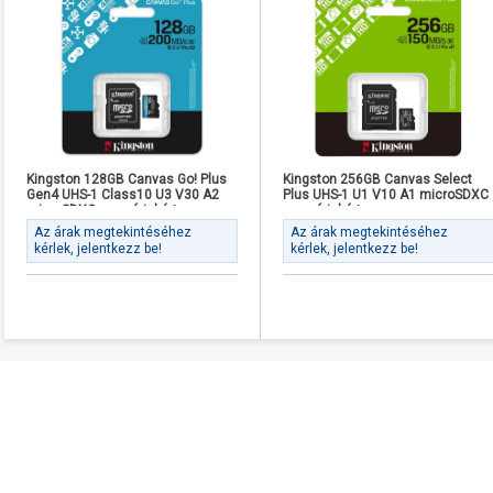
Kingston 128GB Canvas Go! Plus
Kingston 256GB Canvas Select
Gen4 UHS-1 Class10 U3 V30 A2
Plus UHS-1 U1 V10 A1 microSDXC
microSDXC memóriakártya
memóriakártya
Az árak megtekintéséhez
Az árak megtekintéséhez
kérlek, jelentkezz be!
kérlek, jelentkezz be!