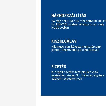
HÁZHOZSZÁLLÍTÁS
24 órán belül, INGYEN már nettó 80.000 Ft
tól, IGÉNYRE szabva; villámgyorsan vagy
legolcsóbban
KISZOLGÁLÁS
villámgyorsan, képzett munkatársaink
pontos, szakszerű tájékoztatásával
FIZETÉS
hűségért cserébe bizalom; kedvező
fizetési konstrukciók, hitelkeret, egyénre
szabott kedvezmények