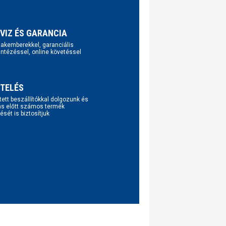
VIZ ÉS GARANCIA
szakemberekkel, garanciális
intézéssel, online követéssel
TELÉS
tett beszállítókkal dolgozunk és
ás előtt számos termék
ését is biztosítjuk