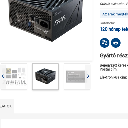
Gyártói cikkszám:
F
Az árak megteki
Garancia:
120 hónap te
Gyártó rész
Bejegyzett keres
Postai cím:
Elektronikus cím:
ADATOK