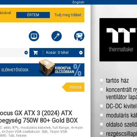
English
tásával
ÉRTEM
Tudj meg többet
Kosár:
0
tétel
ELÉRHETŐSÉGEK
Vissza
ocus GX ATX 3 (2024) ATX
ápegység 750W 80+ Gold BOX
 aktív, 87%, moduláris kábelek, full Range, 4+4-pin
, 6+2-pin VGA csatlakozó: 3db, 16-pin VGA
WR): 1db, fekete