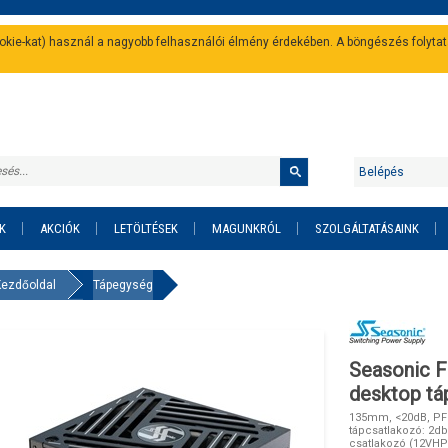
cookie-kat) használ a nagyobb felhasználói élmény érdekében. A böngészés folyta
Belépés
K
AKCIÓK
LETÖLTÉSEK
MAGUNKRÓL
SZOLGÁLTATÁSAINK
Kezdőoldal
Tápegység
Seasonic F
desktop t
135mm, <20dB, PFC:
tápcsatlakozó: 2db
csatlakozó (12VHP