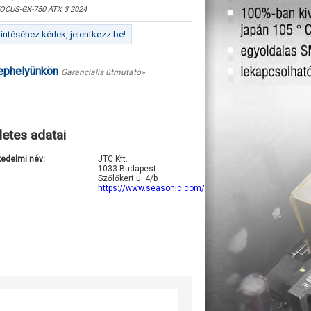
OCUS-GX-750 ATX 3 2024
ntéséhez kérlek, jelentkezz be!
lephelyünkön
Garanciális útmutató»
letes adatai
kedelmi név:
JTC Kft.
1033 Budapest
Szőlőkert u. 4/b
https://www.seasonic.com/