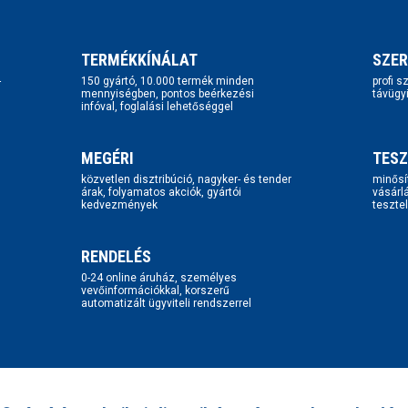
TERMÉKKÍNÁLAT
SZER
-
150 gyártó, 10.000 termék minden
profi 
mennyiségben, pontos beérkezési
távügy
infóval, foglalási lehetőséggel
MEGÉRI
TESZ
közvetlen disztribúció, nagyker- és tender
minősí
árak, folyamatos akciók, gyártói
vásárl
kedvezmények
tesztel
RENDELÉS
0-24 online áruház, személyes
vevőinformációkkal, korszerű
automatizált ügyviteli rendszerrel