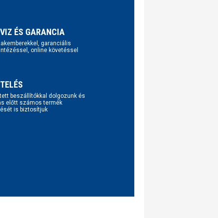
VIZ ÉS GARANCIA
szakemberekkel, garanciális
intézéssel, online követéssel
TELÉS
tett beszállítókkal dolgozunk és
ás előtt számos termék
ését is biztosítjuk