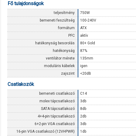
Fő tulajdonságok
teljesítmény
750W
bemeneti feszültség
100-240V
formátum
ATX
PFC
aktív
hatékonyság besorolás
80+ Gold
hatékonyság
87%
ventilátor mérete
135mm
moduláris kábelek
igen
zajszint
<20dB
Csatlakozók
bemeneti csatlakozó
C14
molex tápcsatlakozó
3db
SATA tápcsatlakozó
8db
4+4-pin tápcsatlakozó
2db
6+2-pin VGA csatlakozó
3db
16-pin VGA csatlakozó (12VHPWR)
1db