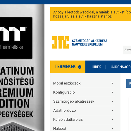
Ahogy a legtöbb weboldal, a miénk is sütiket (
hozzájárulsz a sütik használatához.
TERMÉKEK
HÍREK
ÚJDONSÁGO
Mobil eszközök
Konfiguráció
Számítógép alkatrészek
Adathordozó
Külső adattárolás
Hálózat