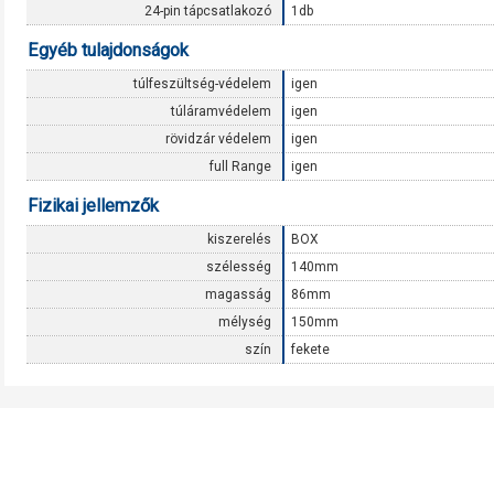
24-pin tápcsatlakozó
1db
Egyéb tulajdonságok
túlfeszültség-védelem
igen
túláramvédelem
igen
rövidzár védelem
igen
full Range
igen
Fizikai jellemzők
kiszerelés
BOX
szélesség
140mm
magasság
86mm
mélység
150mm
szín
fekete