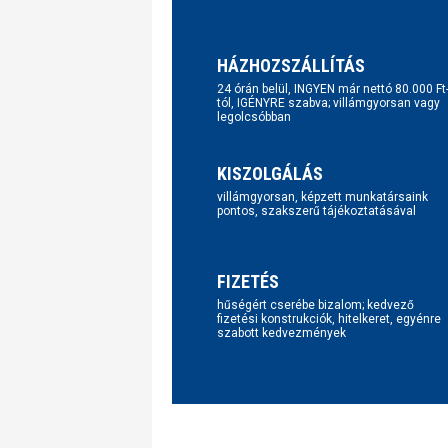
HÁZHOZSZÁLLÍTÁS
24 órán belül, INGYEN már nettó 80.000 Ft
tól, IGÉNYRE szabva; villámgyorsan vagy
legolcsóbban
KISZOLGÁLÁS
villámgyorsan, képzett munkatársaink
pontos, szakszerű tájékoztatásával
FIZETÉS
hűségért cserébe bizalom; kedvező
fizetési konstrukciók, hitelkeret, egyénre
szabott kedvezmények