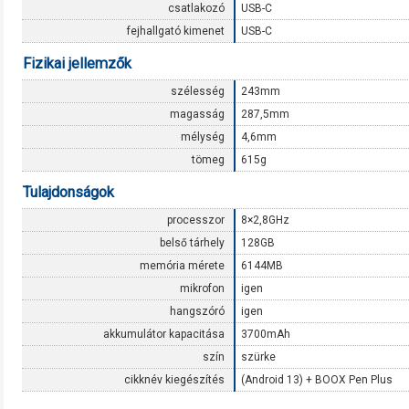
csatlakozó
USB-C
fejhallgató kimenet
USB-C
Fizikai jellemzők
szélesség
243mm
magasság
287,5mm
mélység
4,6mm
tömeg
615g
Tulajdonságok
processzor
8×2,8GHz
belső tárhely
128GB
memória mérete
6144MB
mikrofon
igen
hangszóró
igen
akkumulátor kapacitása
3700mAh
szín
szürke
cikknév kiegészítés
(Android 13) + BOOX Pen Plus