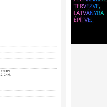
, EPUB3,
B2, CHM,