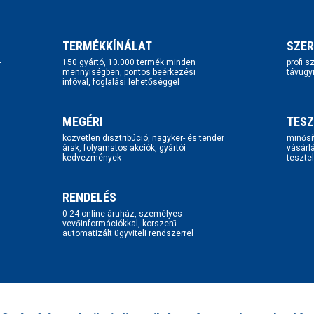
TERMÉKKÍNÁLAT
SZER
-
150 gyártó, 10.000 termék minden
profi 
mennyiségben, pontos beérkezési
távügy
infóval, foglalási lehetőséggel
MEGÉRI
TESZ
közvetlen disztribúció, nagyker- és tender
minősí
árak, folyamatos akciók, gyártói
vásárl
kedvezmények
tesztel
RENDELÉS
0-24 online áruház, személyes
vevőinformációkkal, korszerű
automatizált ügyviteli rendszerrel