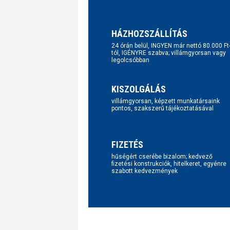
HÁZHOZSZÁLLÍTÁS
24 órán belül, INGYEN már nettó 80.000 Ft
tól, IGÉNYRE szabva; villámgyorsan vagy
legolcsóbban
KISZOLGÁLÁS
villámgyorsan, képzett munkatársaink
pontos, szakszerű tájékoztatásával
FIZETÉS
hűségért cserébe bizalom; kedvező
fizetési konstrukciók, hitelkeret, egyénre
szabott kedvezmények