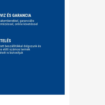
VIZ ÉS GARANCIA
szakemberekkel, garanciális
intézéssel, online követéssel
TELÉS
tett beszállítókkal dolgozunk és
ás előtt számos termék
ését is biztosítjuk