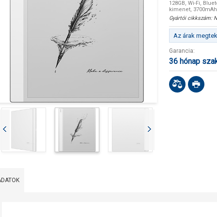
128GB, Wi-Fi, Blue
kimenet, 3700mAh
Gyártói cikkszám:
N
Az árak megteki
Garancia:
36 hónap sza
ADATOK