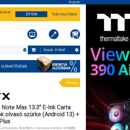
English
tásával
ÉRTEM
Tudj meg többet
Kosár:
0
tétel
ELÉRHETŐSÉGEK
Vissza
Note Max 13.3" E-Ink Carta
k olvasó szürke (Android 13) +
Plus
 touchscreen, 8×2,8GHz, memória mérete: 6144MB,