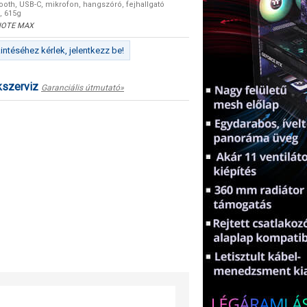
tooth, USB-C, mikrofon, hangszóró, fejhallgató
, 615g
OTE MAX
ntéséhez kérlek, jelentkezz be!
kszerviz
Garanciális útmutató»