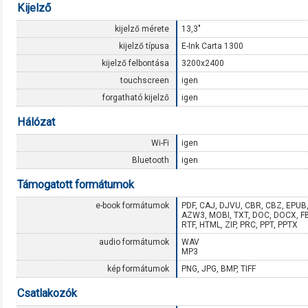
Kijelző
kijelző mérete
13,3"
kijelző típusa
E-Ink Carta 1300
kijelző felbontása
3200x2400
touchscreen
igen
forgatható kijelző
igen
Hálózat
Wi-Fi
igen
Bluetooth
igen
Támogatott formátumok
e-book formátumok
PDF, CAJ, DJVU, CBR, CBZ, EPUB
AZW3, MOBI, TXT, DOC, DOCX, F
RTF, HTML, ZIP, PRC, PPT, PPTX
audio formátumok
WAV
MP3
kép formátumok
PNG, JPG, BMP, TIFF
Csatlakozók