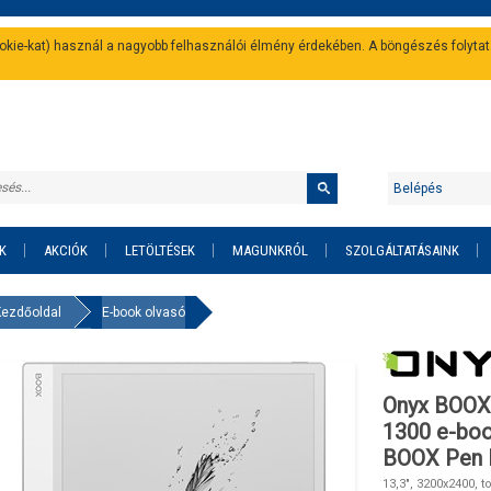
cookie-kat) használ a nagyobb felhasználói élmény érdekében. A böngészés folyta
Belépés
K
AKCIÓK
LETÖLTÉSEK
MAGUNKRÓL
SZOLGÁLTATÁSAINK
Kezdőoldal
E-book olvasó
Onyx BOOX 
1300 e-boo
BOOX Pen 
13,3", 3200x2400,