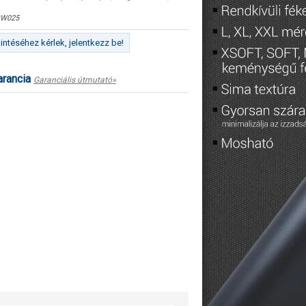
W025
ntéséhez kérlek, jelentkezz be!
arancia
Garanciális útmutató»