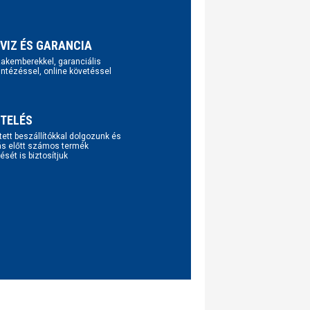
VIZ ÉS GARANCIA
szakemberekkel, garanciális
intézéssel, online követéssel
TELÉS
tett beszállítókkal dolgozunk és
ás előtt számos termék
ését is biztosítjuk