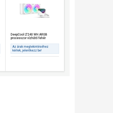
DeepCool LT240 WH ARGB
DeepCool LP240 processzor
processzor vízhűtő fehér
vízhűtő fekete
Az árak megtekintéséhez
Az árak megtekintéséhez
kérlek, jelentkezz be!
kérlek, jelentkezz be!