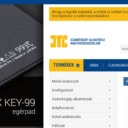
Ahogy a legtöbb weboldal, a miénk is sütiket (
hozzájárulsz a sütik használatához.
TERMÉKEK
HÍREK
ÚJDONSÁGO
Mobil eszközök
Konfiguráció
Számítógép alkatrészek
Adathordozó
Külső adattárolás
Hálózat