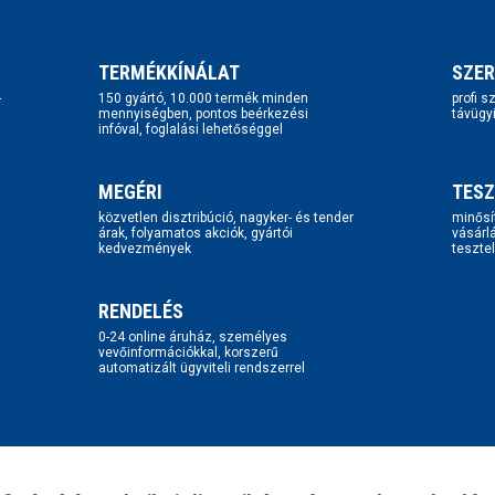
TERMÉKKÍNÁLAT
SZER
-
150 gyártó, 10.000 termék minden
profi 
mennyiségben, pontos beérkezési
távügy
infóval, foglalási lehetőséggel
MEGÉRI
TESZ
közvetlen disztribúció, nagyker- és tender
minősí
árak, folyamatos akciók, gyártói
vásárl
kedvezmények
tesztel
RENDELÉS
0-24 online áruház, személyes
vevőinformációkkal, korszerű
automatizált ügyviteli rendszerrel