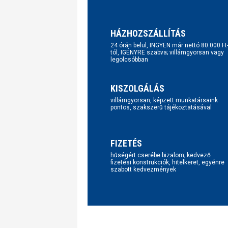
HÁZHOZSZÁLLÍTÁS
24 órán belül, INGYEN már nettó 80.000 Ft
tól, IGÉNYRE szabva; villámgyorsan vagy
legolcsóbban
KISZOLGÁLÁS
villámgyorsan, képzett munkatársaink
pontos, szakszerű tájékoztatásával
FIZETÉS
hűségért cserébe bizalom; kedvező
fizetési konstrukciók, hitelkeret, egyénre
szabott kedvezmények