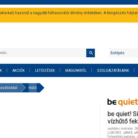
cookie-kat) használ a nagyobb felhasználói élmény érdekében. A böngészés folyta
Belépés
K
AKCIÓK
LETÖLTÉSEK
MAGUNKRÓL
SZOLGÁLTATÁSAINK
Kezdőoldal
Hűtő
be quiet! S
vízhűtő fe
radiátor mérete: 
LGA1851, sAM4, sA
folyadékcsapágy, c