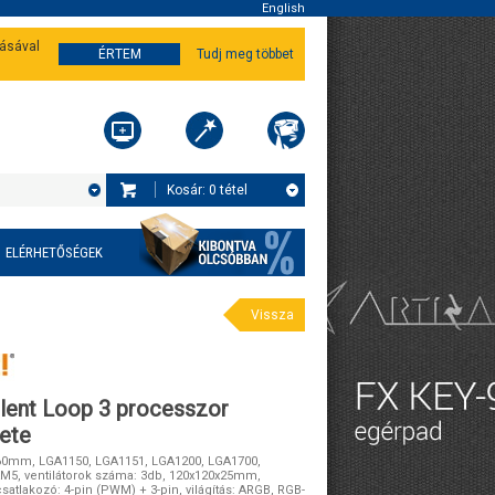
English
tásával
ÉRTEM
Tudj meg többet
Kosár:
0
tétel
ELÉRHETŐSÉGEK
Vissza
ilent Loop 3 processzor
kete
360mm, LGA1150, LGA1151, LGA1200, LGA1700,
M5, ventilátorok száma: 3db, 120x120x25mm,
satlakozó: 4-pin (PWM) + 3-pin, világítás: ARGB, RGB-