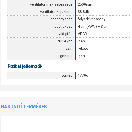
ventilátor max sebessége
2500rpm
ventilátor zajszintje
38,8dB
csapágyazás
folyadékcsapágy
csatlakozó
4-pin (PWM) + 3-pin
világítás
ARGB
RGB-sync
igen
szín
fekete
gaming
igen
Fizikai jellemzők
tömeg
1770g
HASONLÓ TERMÉKEK