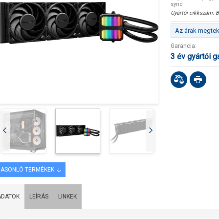
sync
Gyártói cikkszám:
B
Az árak megteki
Garancia:
3 év gyártói g
ASONLÓ TERMÉKEK
ADATOK
LEÍRÁS
LINKEK