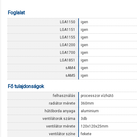
Foglalat
LGA1150
igen
LGA1151
igen
LGA1155
igen
LGA1200
igen
LGA1700
igen
LGA1851
igen
sAM4
igen
sAM5
igen
Fő tulajdonságok
felhasználás
processzor vízhűtő
radiátor mérete
360mm
hűtőborda anyaga
aluminium
ventilátorok száma
3db
ventilátor mérete
120x120x25mm
ventilátor színe
fekete