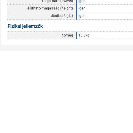
forgatható (swivel)
igen
állítható magasság (height)
igen
dönthető (tilt)
igen
Fizikai jellemzők
tömeg
13,5kg