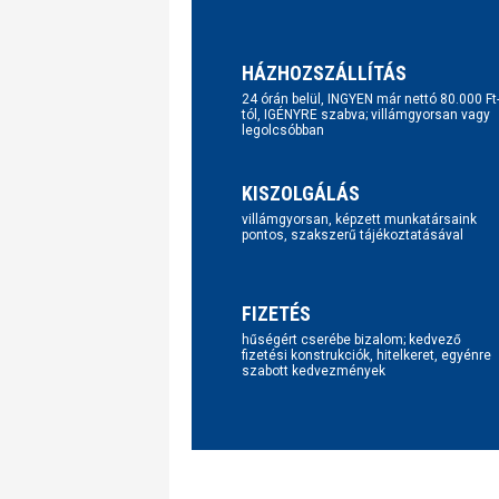
HÁZHOZSZÁLLÍTÁS
24 órán belül, INGYEN már nettó 80.000 Ft
tól, IGÉNYRE szabva; villámgyorsan vagy
legolcsóbban
KISZOLGÁLÁS
villámgyorsan, képzett munkatársaink
pontos, szakszerű tájékoztatásával
FIZETÉS
hűségért cserébe bizalom; kedvező
fizetési konstrukciók, hitelkeret, egyénre
szabott kedvezmények