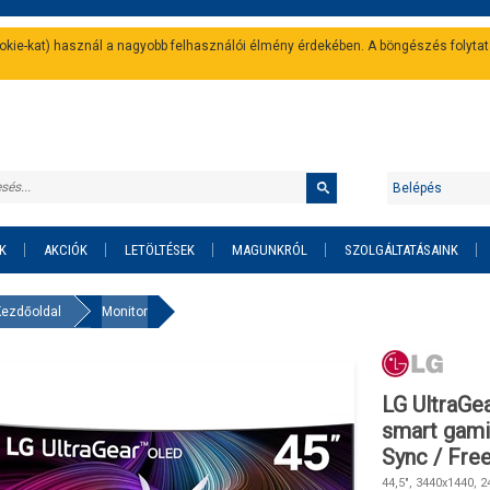
cookie-kat) használ a nagyobb felhasználói élmény érdekében. A böngészés folyta
Belépés
K
AKCIÓK
LETÖLTÉSEK
MAGUNKRÓL
SZOLGÁLTATÁSAINK
Kezdőoldal
Monitor
LG UltraGe
smart gami
Sync / Fr
44,5", 3440x1440, 