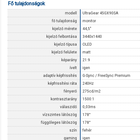
Fő tulajdonságok
modell
UltraGear 45GX90SA
fő tulajdonság
monitor
kijelző mérete
44,5"
kijelző felbontása
3440x1440
kijelző típusa
OLED
kijelző felülete
matt
képarány
21:9
ívelt
igen
adaptív képfrissítés
G-Sync / FreeSync Premium
képfrissítési ráta
240Hz
fényerő
275cd/m2
kontrasztarány
1500:1
válaszidő
0,03ms
vízszintes látószög
178°
függőleges látószög
178°
szín
fehér
gaming
igen