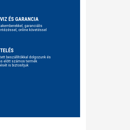
VIZ ÉS GARANCIA
szakemberekkel, garanciális
intézéssel, online követéssel
TELÉS
tett beszállítókkal dolgozunk és
ás előtt számos termék
ését is biztosítjuk