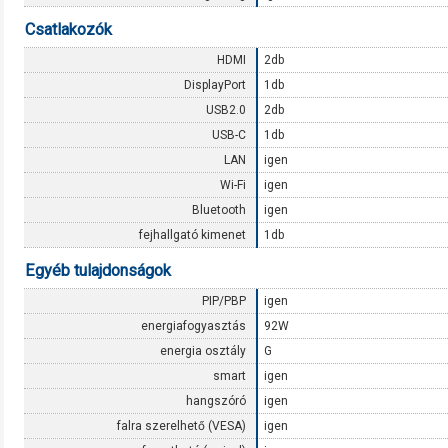
Csatlakozók
HDMI
2db
DisplayPort
1db
USB2.0
2db
USB-C
1db
LAN
igen
Wi-Fi
igen
Bluetooth
igen
fejhallgató kimenet
1db
Egyéb tulajdonságok
PIP/PBP
igen
energiafogyasztás
92W
energia osztály
G
smart
igen
hangszóró
igen
falra szerelhető (VESA)
igen