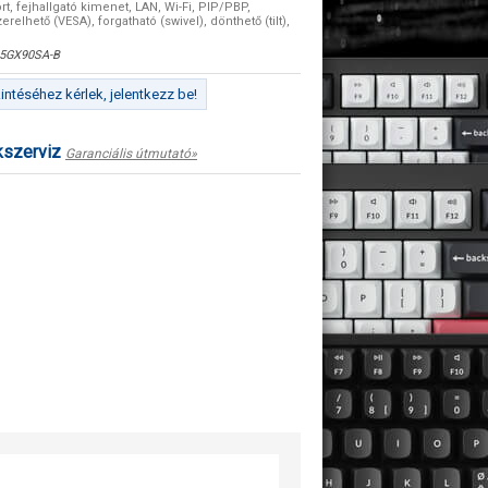
rt, fejhallgató kimenet, LAN, Wi-Fi, PIP/PBP,
erelhető (VESA), forgatható (swivel), dönthető (tilt),
5GX90SA-B
ntéséhez kérlek, jelentkezz be!
kszerviz
Garanciális útmutató»