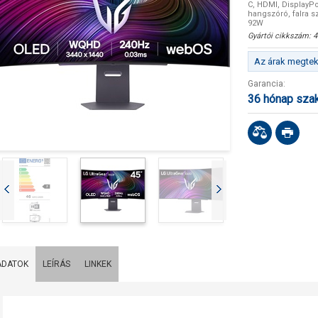
C, HDMI, DisplayPo
hangszóró, falra sz
92W
Gyártói cikkszám:
4
Az árak megteki
Garancia:
36 hónap sza
ADATOK
LEÍRÁS
LINKEK