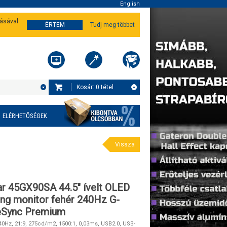
English
tásával
ÉRTEM
Tudj meg többet
Kosár:
0
tétel
ELÉRHETŐSÉGEK
Vissza
ar 45GX90SA 44.5" ívelt OLED
ng monitor fehér 240Hz G-
eeSync Premium
240Hz, 21:9, 275cd/m2, 1500:1, 0,03ms, USB2.0, USB-