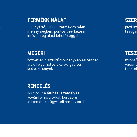
TERMÉKKÍNÁLAT
SZER
-
150 gyártó, 10.000 termék minden
profi 
mennyiségben, pontos beérkezési
távügy
infóval, foglalási lehetőséggel
MEGÉRI
TESZ
közvetlen disztribúció, nagyker- és tender
minősí
árak, folyamatos akciók, gyártói
vásárl
kedvezmények
tesztel
RENDELÉS
0-24 online áruház, személyes
vevőinformációkkal, korszerű
automatizált ügyviteli rendszerrel