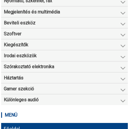
Nyomtató, szkenner, fax
Megjelenítés és multimédia
Beviteli eszköz
Szoftver
Kiegészítők
Irodai eszközök
Szórakoztató elektronika
Háztartás
Gamer szekció
Különleges audió
MENÜ
Főoldal