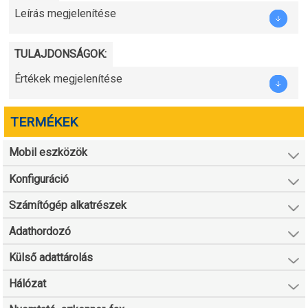
Leírás megjelenítése
TULAJDONSÁGOK:
Értékek megjelenítése
TERMÉKEK
Mobil eszközök
Konfiguráció
Számítógép alkatrészek
Adathordozó
Külső adattárolás
Hálózat