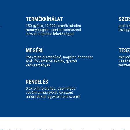
TERMÉKKÍNÁLAT
SZER
-
150 gyártó, 10.000 termék minden
profi 
mennyiségben, pontos beérkezési
távügy
infóval, foglalási lehetőséggel
MEGÉRI
TESZ
közvetlen disztribúció, nagyker- és tender
minősí
árak, folyamatos akciók, gyártói
vásárl
kedvezmények
tesztel
RENDELÉS
0-24 online áruház, személyes
vevőinformációkkal, korszerű
automatizált ügyviteli rendszerrel