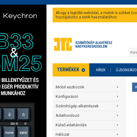
Ahogy a legtöbb weboldal, a miénk is sütiket (
hozzájárulsz a sütik használatához.
TERMÉKEK
HÍREK
ÚJDONSÁGO
Mobil eszközök
Konfiguráció
Számítógép alkatrészek
Adathordozó
Külső adattárolás
Hálózat