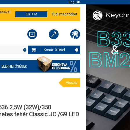
English
tásával
ÉRTEM
Tudj meg többet
Kosár:
0
tétel
ELÉRHETŐSÉGEK
Vissza
36 2,5W (32W)/350
etes fehér Classic JC /G9 LED