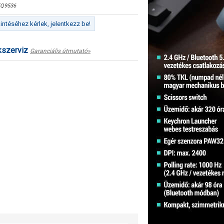
Q9536
ntéséhez kérlek, jelentkezz be!
kszerviz
Garanciális útmutató»