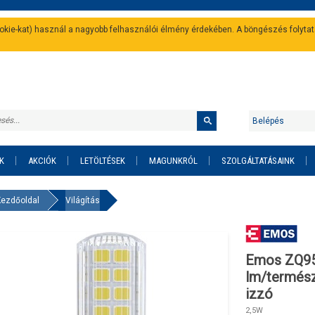
cookie-kat) használ a nagyobb felhasználói élmény érdekében. A böngészés folyta
Belépés
K
AKCIÓK
LETÖLTÉSEK
MAGUNKRÓL
SZOLGÁLTATÁSAINK
Kezdőoldal
Világítás
Emos ZQ95
lm/termész
izzó
2,5W