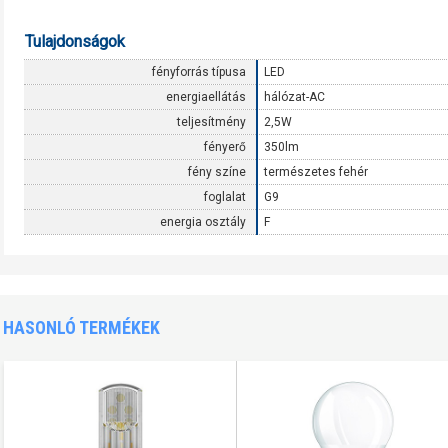
Tulajdonságok
fényforrás típusa
LED
energiaellátás
hálózat-AC
teljesítmény
2,5W
fényerő
350lm
fény színe
természetes fehér
foglalat
G9
energia osztály
F
HASONLÓ TERMÉKEK