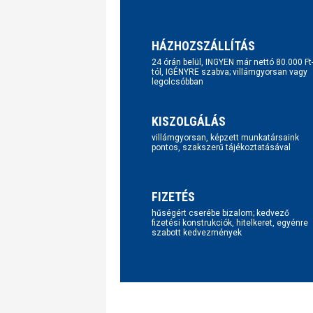
HÁZHOZSZÁLLÍTÁS
24 órán belül, INGYEN már nettó 80.000 Ft
tól, IGÉNYRE szabva; villámgyorsan vagy
legolcsóbban
KISZOLGÁLÁS
villámgyorsan, képzett munkatársaink
pontos, szakszerű tájékoztatásával
FIZETÉS
hűségért cserébe bizalom; kedvező
fizetési konstrukciók, hitelkeret, egyénre
szabott kedvezmények