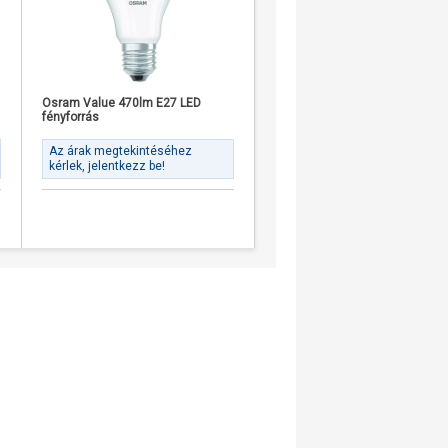
Osram Value 470lm E27 LED
Osram Star+ RGBW 250lm RGB
fényforrás
GU10 LED fényforrás
Az árak megtekintéséhez
Az árak megtekintéséhez
kérlek, jelentkezz be!
kérlek, jelentkezz be!