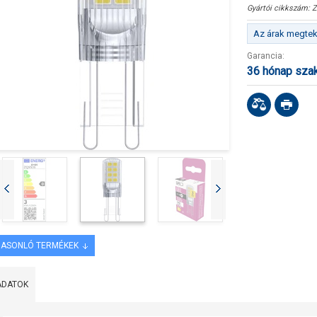
Gyártói cikkszám:
Z
Az árak megteki
Garancia:
36 hónap sza
ASONLÓ TERMÉKEK
ADATOK