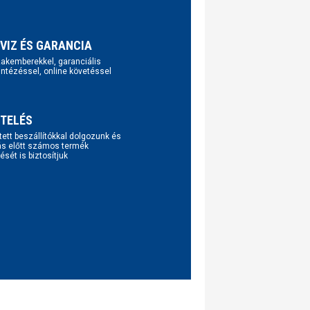
VIZ ÉS GARANCIA
szakemberekkel, garanciális
intézéssel, online követéssel
TELÉS
tett beszállítókkal dolgozunk és
ás előtt számos termék
ését is biztosítjuk