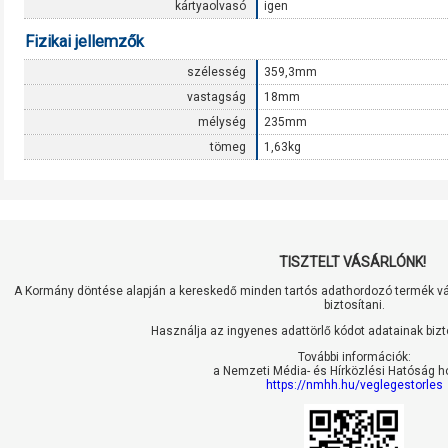
kártyaolvasó
igen
Fizikai jellemzők
szélesség
359,3mm
vastagság
18mm
mélység
235mm
tömeg
1,63kg
TISZTELT VÁSÁRLÓNK!
A Kormány döntése alapján a kereskedő minden tartós adathordozó termék vás
biztosítani.
Használja az ingyenes adattörlő kódot adatainak biz
További információk:
a Nemzeti Média- és Hírközlési Hatóság h
https://nmhh.hu/veglegestorles