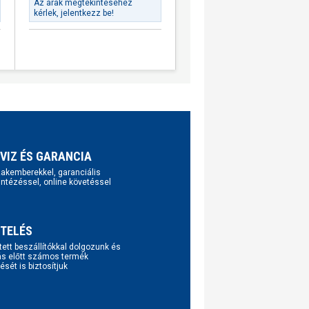
Az árak megtekintéséhez
kérlek, jelentkezz be!
VIZ ÉS GARANCIA
szakemberekkel, garanciális
intézéssel, online követéssel
TELÉS
tett beszállítókkal dolgozunk és
ás előtt számos termék
ését is biztosítjuk