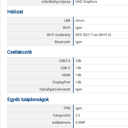
videókártya típusa
UHD Graphics
Hálózat
LAN
nincs
Wi-Fi
igen
Wi-Fi szabvány
IEEE 802.11ax (Wi-Fi 6)
Bluetooth
igen
Csatlakozók
USB3.0
2db
USB-C
1db
HDMI
1db
DisplayPort
1db
fejhallgató kimenet
igen
Egyéb tulajdonságok
TPM
igen
hangszóró
2.0
webkamera
0,9MP