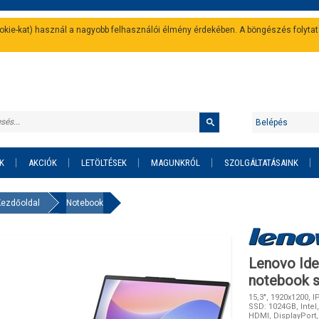
cookie-kat) használ a nagyobb felhasználói élmény érdekében. A böngészés folyta
Belépés
K
AKCIÓK
LETÖLTÉSEK
MAGUNKRÓL
SZOLGÁLTATÁSAINK
Kezdőoldal
Notebook
Lenovo Ide
notebook s
15,3", 1920x1200, I
SSD: 1024GB, Intel,
HDMI, DisplayPort,