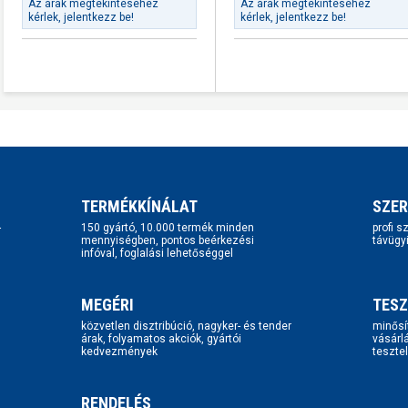
Az árak megtekintéséhez
Az árak megtekintéséhez
kérlek, jelentkezz be!
kérlek, jelentkezz be!
TERMÉKKÍNÁLAT
SZER
-
150 gyártó, 10.000 termék minden
profi 
mennyiségben, pontos beérkezési
távügy
infóval, foglalási lehetőséggel
MEGÉRI
TESZ
közvetlen disztribúció, nagyker- és tender
minősí
árak, folyamatos akciók, gyártói
vásárl
kedvezmények
tesztel
RENDELÉS