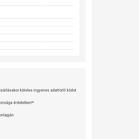
árlásakor köteles ingyenes adattörlő kódot
tonsága érdekében!*
onlapján: