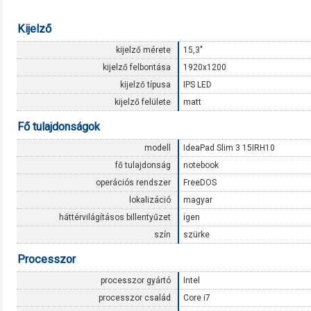
Kijelző
kijelző mérete
15,3"
kijelző felbontása
1920x1200
kijelző típusa
IPS LED
kijelző felülete
matt
Fő tulajdonságok
modell
IdeaPad Slim 3 15IRH10
fő tulajdonság
notebook
operációs rendszer
FreeDOS
lokalizáció
magyar
háttérvilágításos billentyűzet
igen
szín
szürke
Processzor
processzor gyártó
Intel
processzor család
Core i7