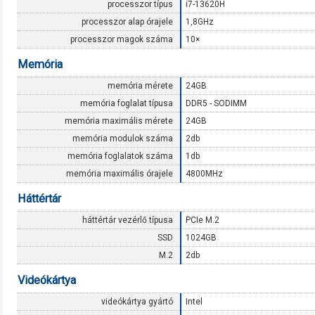
processzor típus
i7-13620H
processzor alap órajele
1,8GHz
processzor magok száma
10×
Memória
memória mérete
24GB
memória foglalat típusa
DDR5 - SODIMM
memória maximális mérete
24GB
memória modulok száma
2db
memória foglalatok száma
1db
memória maximális órajele
4800MHz
Háttértár
háttértár vezérlő típusa
PCIe M.2
SSD
1024GB
M.2
2db
Videókártya
videókártya gyártó
Intel