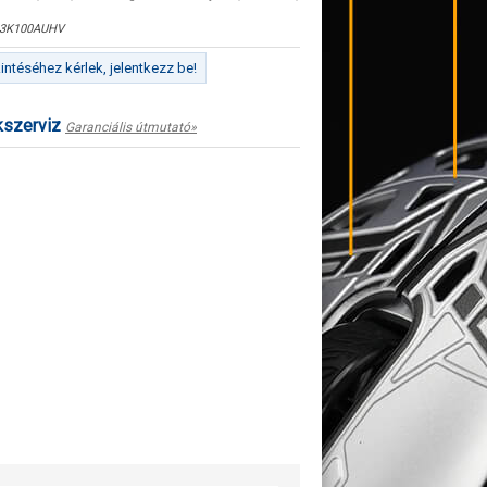
3K100AUHV
ntéséhez kérlek, jelentkezz be!
kszerviz
Garanciális útmutató»