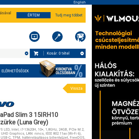
English
tásával
ÉRTEM
Tudj meg többet
Kosár:
0
tétel
ELÉRHETŐSÉGEK
Vissza
aPad Slim 3 15IRH10
zürke (Luna Grey)
PS LED, Intel, i7-13620H, 10×, 1,8GHz, 24GB, PCIe M.2,
 UHD Graphics, LAN: nincs, IEEE 802.11ax (Wi-Fi 6),
 USB-C, TPM, háttérvilágításos billentyűzet, FreeDOS,