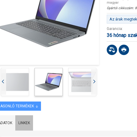
magyar
Gyártói cikkszám:
8
Az árak megteki
Garancia:
36 hónap sza
ASONLÓ TERMÉKEK
ADATOK
LINKEK