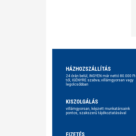
HÁZHOZSZÁLLÍTÁS
24 órán belül, INGYEN már nettó 80.000 Ft
tól, IGÉNYRE szabva; villámgyorsan vagy
legolcsóbban
KISZOLGÁLÁS
villámgyorsan, képzett munkatársaink
pontos, szakszerű tájékoztatásával
FIZETÉS