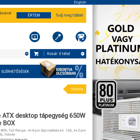
English
tásával
ÉRTEM
Tudj meg többet
Kosár:
0
tétel
ELÉRHETŐSÉGEK
Vissza
e ATX desktop tápegység 650W
e BOX
 80%, full Range, 4+4-pin tápcsatlakozó: 1db, 6+2-pin
b, fekete