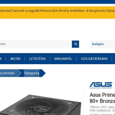
cookie-kat) használ a nagyobb felhasználói élmény érdekében. A böngészés folyta
Belépés
K
AKCIÓK
LETÖLTÉSEK
MAGUNKRÓL
SZOLGÁLTATÁSAINK
Kezdőoldal
Tápegység
Asus Prim
80+ Bronz
135mm, PFC: aktív,
VGA csatlakozó: 2d