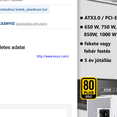
0YE00Y1-B0NA00
ntéséhez kérlek, jelentkezz be!
kszerviz
Garanciális útmutató»
letes adatai
http://www.asus.com/