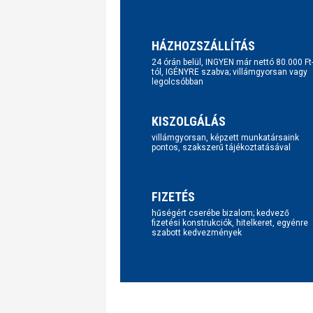
HÁZHOZSZÁLLÍTÁS
24 órán belül, INGYEN már nettó 80.000 Ft
tól, IGÉNYRE szabva; villámgyorsan vagy
legolcsóbban
KISZOLGÁLÁS
villámgyorsan, képzett munkatársaink
pontos, szakszerű tájékoztatásával
FIZETÉS
hűségért cserébe bizalom; kedvező
fizetési konstrukciók, hitelkeret, egyénre
szabott kedvezmények