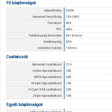
Fő tulajdonságok
teljesítmény
650W
bemeneti feszültség
100-240V
formátum
ATX
PFC
aktív
hatékonyság besorolás
80+ Bronze
hatékonyság
80%
ventilátor mérete
135mm
Csatlakozók
bemeneti csatlakozó
C14
molex tápcsatlakozó
3db
SATA tápcsatlakozó
5db
4+4-pin tápcsatlakozó
1db
6+2-pin VGA csatlakozó
2db
24-pin tápcsatlakozó
1db
Egyéb tulajdonságok