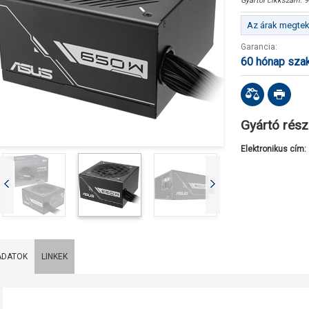
Gyártói cikkszám:
9
Az árak megteki
Garancia:
60 hónap sza
Gyártó rész
Elektronikus cím:
ADATOK
LINKEK