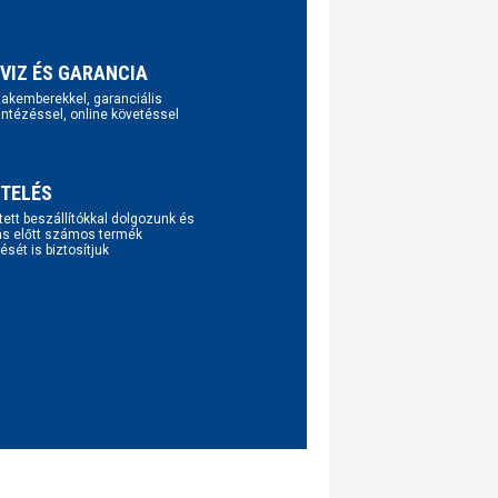
VIZ ÉS GARANCIA
szakemberekkel, garanciális
intézéssel, online követéssel
TELÉS
tett beszállítókkal dolgozunk és
ás előtt számos termék
ését is biztosítjuk