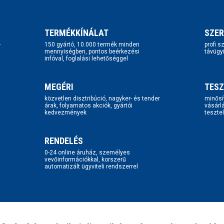
TERMÉKKÍNÁLAT
SZER
-
150 gyártó, 10.000 termék minden
profi 
mennyiségben, pontos beérkezési
távügy
infóval, foglalási lehetőséggel
MEGÉRI
TESZ
közvetlen disztribúció, nagyker- és tender
minősí
árak, folyamatos akciók, gyártói
vásárl
kedvezmények
tesztel
RENDELÉS
0-24 online áruház, személyes
vevőinformációkkal, korszerű
automatizált ügyviteli rendszerrel