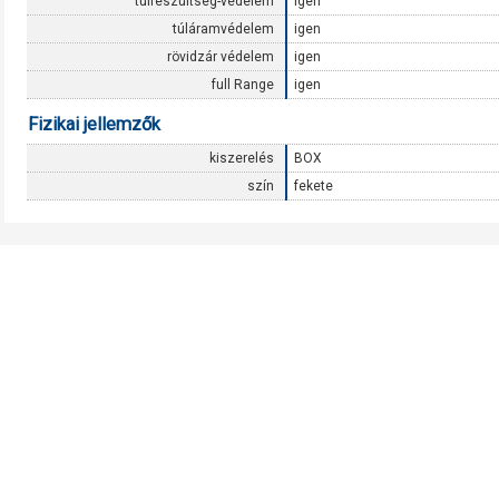
túlfeszültség-védelem
igen
túláramvédelem
igen
rövidzár védelem
igen
full Range
igen
Fizikai jellemzők
kiszerelés
BOX
szín
fekete