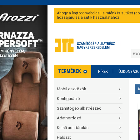
Ahogy a legtöbb weboldal, a miénk is sütiket (
hozzájárulsz a sütik használatához.
TERMÉKEK
HÍREK
ÚJDONSÁGO
Mobil eszközök
Konfiguráció
Számítógép alkatrészek
Adathordozó
Külső adattárolás
Hálózat