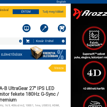
English
tásával
ÉRTEM
Tudj meg többet
Kosár:
0
tétel
ELÉRHETŐSÉGEK
Vissza
-B UltraGear 27" IPS LED
itor fekete 180Hz G-Sync /
Premium
0Hz, 16:9, 400cd/m2, 1000:1, 1ms, USB3.0, HDMI,