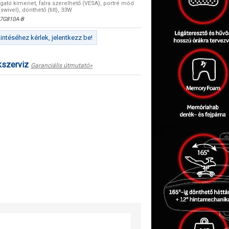
llgató kimenet, falra szerelhető (VESA), portré mód
(swivel), dönthető (tilt), 33W
7G810A-B
ntéséhez kérlek, jelentkezz be!
kszerviz
Garanciális útmutató»