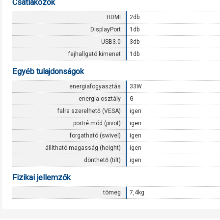
Csatlakozók
HDMI
2db
DisplayPort
1db
USB3.0
3db
fejhallgató kimenet
1db
Egyéb tulajdonságok
energiafogyasztás
33W
energia osztály
G
falra szerelhető (VESA)
igen
portré mód (pivot)
igen
forgatható (swivel)
igen
állítható magasság (height)
igen
dönthető (tilt)
igen
Fizikai jellemzők
tömeg
7,4kg