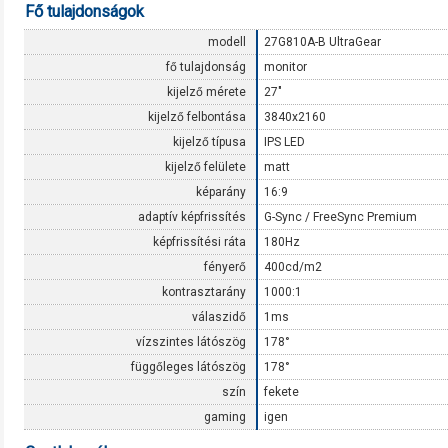
Fő tulajdonságok
modell
27G810A-B UltraGear
fő tulajdonság
monitor
kijelző mérete
27"
kijelző felbontása
3840x2160
kijelző típusa
IPS LED
kijelző felülete
matt
képarány
16:9
adaptív képfrissítés
G-Sync / FreeSync Premium
képfrissítési ráta
180Hz
fényerő
400cd/m2
kontrasztarány
1000:1
válaszidő
1ms
vízszintes látószög
178°
függőleges látószög
178°
szín
fekete
gaming
igen