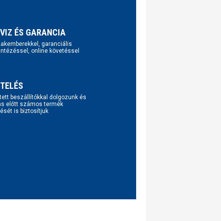
VIZ ÉS GARANCIA
szakemberekkel, garanciális
intézéssel, online követéssel
TELÉS
tett beszállítókkal dolgozunk és
ás előtt számos termék
ését is biztosítjuk