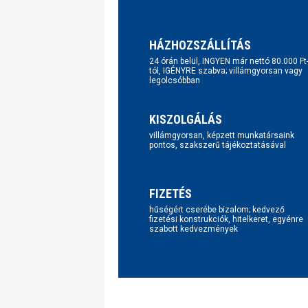
HÁZHOZSZÁLLÍTÁS
24 órán belül, INGYEN már nettó 80.000 Ft
tól, IGÉNYRE szabva; villámgyorsan vagy
legolcsóbban
KISZOLGÁLÁS
villámgyorsan, képzett munkatársaink
pontos, szakszerű tájékoztatásával
FIZETÉS
hűségért cserébe bizalom; kedvező
fizetési konstrukciók, hitelkeret, egyénre
szabott kedvezmények