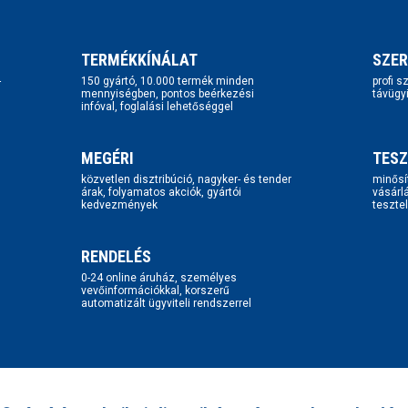
TERMÉKKÍNÁLAT
SZER
-
150 gyártó, 10.000 termék minden
profi 
mennyiségben, pontos beérkezési
távügy
infóval, foglalási lehetőséggel
MEGÉRI
TESZ
közvetlen disztribúció, nagyker- és tender
minősí
árak, folyamatos akciók, gyártói
vásárl
kedvezmények
tesztel
RENDELÉS
0-24 online áruház, személyes
vevőinformációkkal, korszerű
automatizált ügyviteli rendszerrel