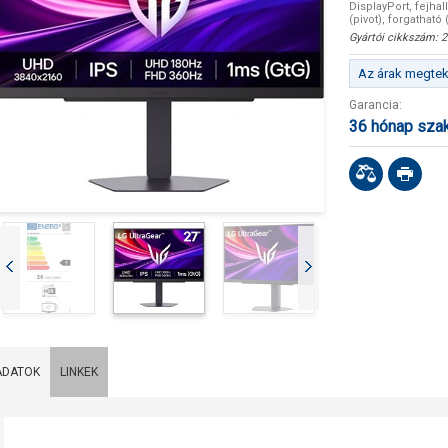
DisplayPort, fejha
(pivot), forgatható 
Gyártói cikkszám:
2
Az árak megteki
Garancia:
36 hónap sza
ADATOK
LINKEK