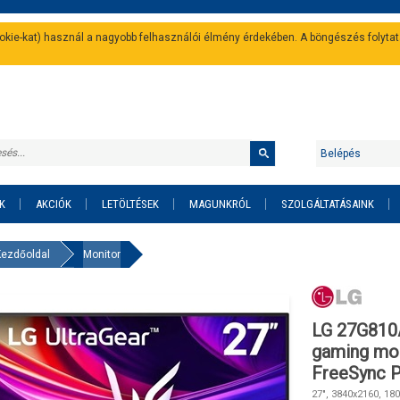
cookie-kat) használ a nagyobb felhasználói élmény érdekében. A böngészés folyta
Belépés
K
AKCIÓK
LETÖLTÉSEK
MAGUNKRÓL
SZOLGÁLTATÁSAINK
Kezdőoldal
Monitor
LG 27G810A
gaming mon
FreeSync 
27", 3840x2160, 18