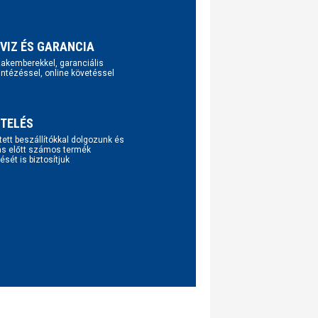
VIZ ÉS GARANCIA
szakemberekkel, garanciális
intézéssel, online követéssel
TELÉS
tett beszállítókkal dolgozunk és
ás előtt számos termék
ését is biztosítjuk