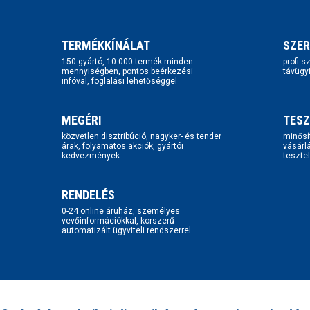
TERMÉKKÍNÁLAT
SZER
-
150 gyártó, 10.000 termék minden
profi 
mennyiségben, pontos beérkezési
távügy
infóval, foglalási lehetőséggel
MEGÉRI
TESZ
közvetlen disztribúció, nagyker- és tender
minősí
árak, folyamatos akciók, gyártói
vásárl
kedvezmények
tesztel
RENDELÉS
0-24 online áruház, személyes
vevőinformációkkal, korszerű
automatizált ügyviteli rendszerrel