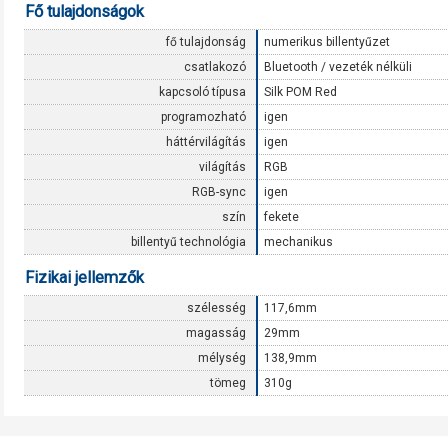
Fő tulajdonságok
fő tulajdonság
numerikus billentyűzet
csatlakozó
Bluetooth / vezeték nélküli
kapcsoló típusa
Silk POM Red
programozható
igen
háttérvilágítás
igen
világítás
RGB
RGB-sync
igen
szín
fekete
billentyű technológia
mechanikus
Fizikai jellemzők
szélesség
117,6mm
magasság
29mm
mélység
138,9mm
tömeg
310g