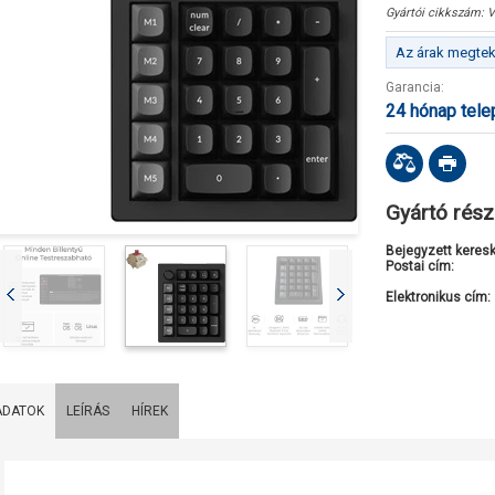
Gyártói cikkszám:
V
Az árak megteki
Garancia:
24 hónap tel
Gyártó rész
Bejegyzett keres
Postai cím:
Elektronikus cím:
ADATOK
LEÍRÁS
HÍREK