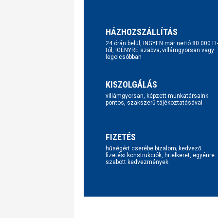
HÁZHOZSZÁLLÍTÁS
24 órán belül, INGYEN már nettó 80.000 Ft
tól, IGÉNYRE szabva; villámgyorsan vagy
legolcsóbban
KISZOLGÁLÁS
villámgyorsan, képzett munkatársaink
pontos, szakszerű tájékoztatásával
FIZETÉS
hűségért cserébe bizalom; kedvező
fizetési konstrukciók, hitelkeret, egyénre
szabott kedvezmények