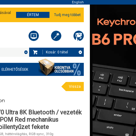
English
tásával
ÉRTEM
Tudj meg többet
Kosár:
0
tétel
ELÉRHETŐSÉGEK
Vissza
0 Ultra 8K Bluetooth / vezeték
lk POM Red mechanikus
illentyűzet fekete
, háttérvilágítás, RGB-sync, 310g