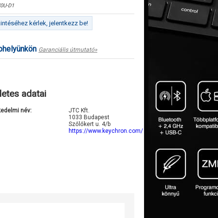
0U-D1
ntéséhez kérlek, jelentkezz be!
ephelyünkön
Garanciális útmutató»
letes adatai
kedelmi név:
JTC Kft.
1033 Budapest
Szőlőkert u. 4/b
https://www.keychron.com/