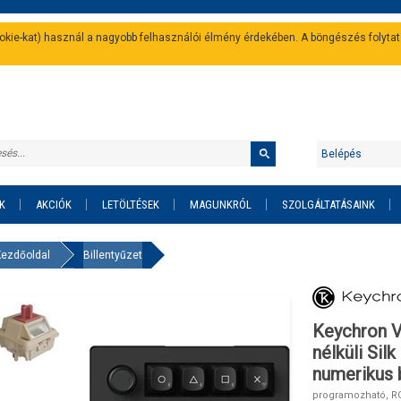
cookie-kat) használ a nagyobb felhasználói élmény érdekében. A böngészés folyta
Belépés
K
AKCIÓK
LETÖLTÉSEK
MAGUNKRÓL
SZOLGÁLTATÁSAINK
Kezdőoldal
Billentyűzet
Keychron V
nélküli Si
numerikus b
programozható, RGB